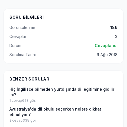
SORU BILGILERI
Görüntülenme
186
Cevaplar
2
Durum
Cevaplandı
Sorulma Tarihi
9 Ağu 2018
BENZER SORULAR
Hiç İngilizce bilmeden yurtdışında dil eğitimine gidilir
mi?
1
cevap
628
gör.
Avustralya'da dil okulu seçerken nelere dikkat
etmeliyim?
2
cevap
338
gör.