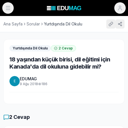
Ana Sayfa
Sorular
Yurtdışında Dil Okulu
Yurtdışında Dil Okulu
2
Cevap
18 yaşından küçük birisi, dil eğitimi için
Kanada'da dil okuluna gidebilir mi?
EDUMAG
E
9 Ağu 2018
186
2
Cevap