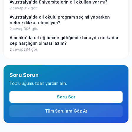
Avustralya'da üniversitelerin dil okulları var mı?
2
cevap
317
gör.
Avustralya'da dil okulu program seçimi yaparken
nelere dikkat etmeliyim?
2
cevap
306
gör.
Amerika'da dil eğitimine gittiğimde bir ayda ne kadar
cep harçlığım olması lazım?
2
cevap
284
gör.
Soru Sorun
Topluluğumuzdan yardım alın.
Soru Sor
Tüm Sorulara Göz At