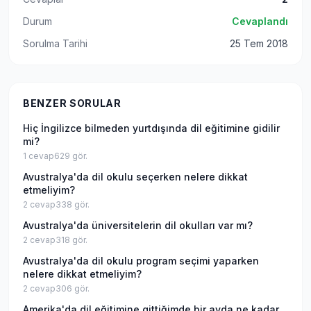
Durum
Cevaplandı
Sorulma Tarihi
25 Tem 2018
BENZER SORULAR
Hiç İngilizce bilmeden yurtdışında dil eğitimine gidilir
mi?
1
cevap
629
gör.
Avustralya'da dil okulu seçerken nelere dikkat
etmeliyim?
2
cevap
338
gör.
Avustralya'da üniversitelerin dil okulları var mı?
2
cevap
318
gör.
Avustralya'da dil okulu program seçimi yaparken
nelere dikkat etmeliyim?
2
cevap
306
gör.
Amerika'da dil eğitimine gittiğimde bir ayda ne kadar