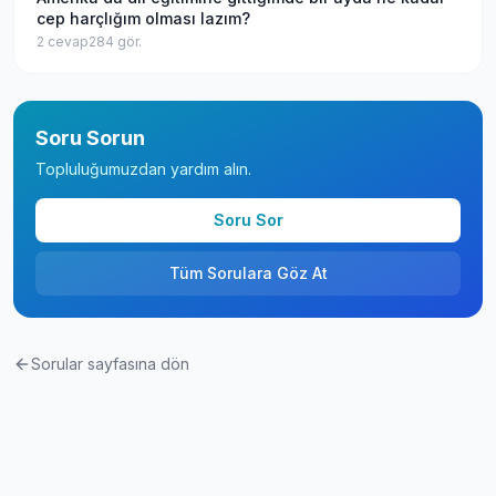
cep harçlığım olması lazım?
2
cevap
284
gör.
Soru Sorun
Topluluğumuzdan yardım alın.
Soru Sor
Tüm Sorulara Göz At
Sorular sayfasına dön