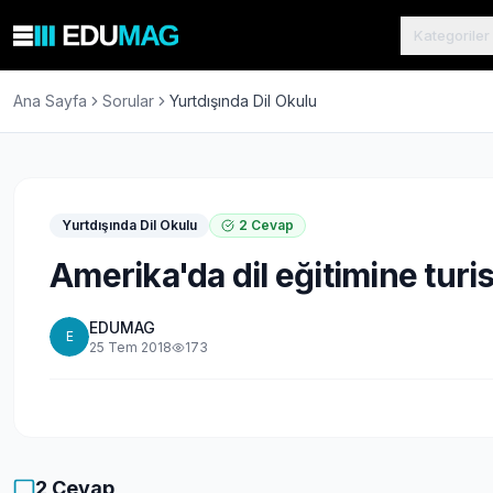
Kategoriler
Ana Sayfa
Sorular
Yurtdışında Dil Okulu
Yurtdışında Dil Okulu
2
Cevap
Amerika'da dil eğitimine turis
EDUMAG
E
25 Tem 2018
173
2
Cevap