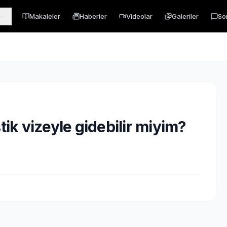
Makaleler
Haberler
Videolar
Galeriler
So
tik vizeyle gidebilir miyim?