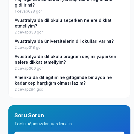
gidilir mi?
1
cevap
628
gör.
Avustralya'da dil okulu seçerken nelere dikkat
etmeliyim?
2
cevap
338
gör.
Avustralya'da üniversitelerin dil okulları var mı?
2
cevap
318
gör.
Avustralya'da dil okulu program seçimi yaparken
nelere dikkat etmeliyim?
2
cevap
306
gör.
Amerika'da dil eğitimine gittiğimde bir ayda ne
kadar cep harçlığım olması lazım?
2
cevap
284
gör.
Soru Sorun
Topluluğumuzdan yardım alın.