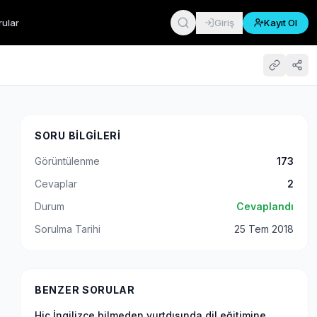
rular
Giriş
Kayıt Ol
SORU BILGILERI
Görüntülenme
173
Cevaplar
2
Durum
Cevaplandı
Sorulma Tarihi
25 Tem 2018
BENZER SORULAR
Hiç İngilizce bilmeden yurtdışında dil eğitimine