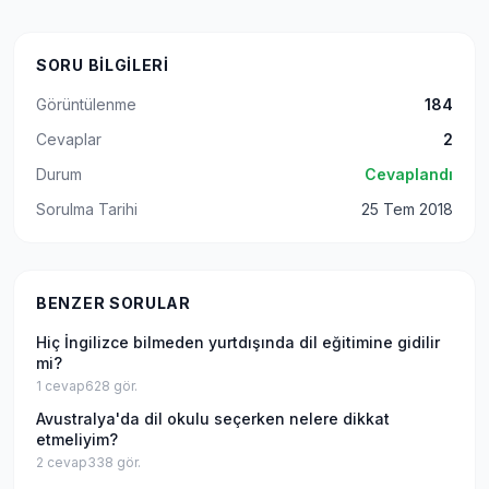
SORU BILGILERI
Görüntülenme
184
Cevaplar
2
Durum
Cevaplandı
Sorulma Tarihi
25 Tem 2018
BENZER SORULAR
Hiç İngilizce bilmeden yurtdışında dil eğitimine gidilir
mi?
1
cevap
628
gör.
Avustralya'da dil okulu seçerken nelere dikkat
etmeliyim?
2
cevap
338
gör.