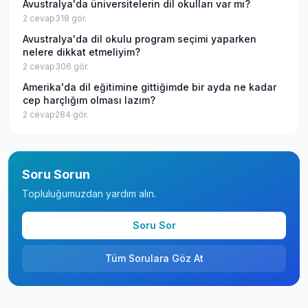
Avustralya'da üniversitelerin dil okulları var mı?
2
cevap
318
gör.
Avustralya'da dil okulu program seçimi yaparken
nelere dikkat etmeliyim?
2
cevap
306
gör.
Amerika'da dil eğitimine gittiğimde bir ayda ne kadar
cep harçlığım olması lazım?
2
cevap
284
gör.
Soru Sorun
Topluluğumuzdan yardım alın.
Soru Sor
Tüm Sorulara Göz At