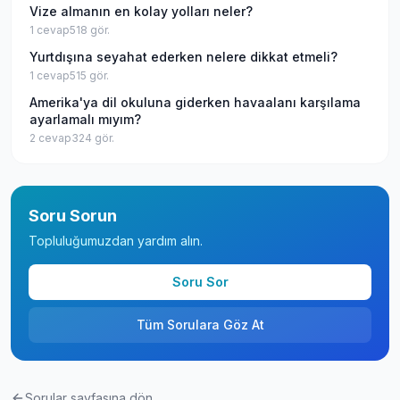
Vize almanın en kolay yolları neler?
1
cevap
518
gör.
Yurtdışına seyahat ederken nelere dikkat etmeli?
1
cevap
515
gör.
Amerika'ya dil okuluna giderken havaalanı karşılama
ayarlamalı mıyım?
2
cevap
324
gör.
Soru Sorun
Topluluğumuzdan yardım alın.
Soru Sor
Tüm Sorulara Göz At
Sorular sayfasına dön