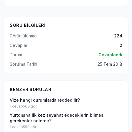
SORU BILGILERI
Görüntülenme
224
Cevaplar
2
Durum
Cevaplandı
Sorulma Tarihi
25 Tem 2018
BENZER SORULAR
Vize hangi durumlarda reddedilir?
1
cevap
568
gör.
Yurtdışına ilk kez seyahat edeceklerin bilmesi
gerekenler nelerdir?
1
cevap
553
gör.