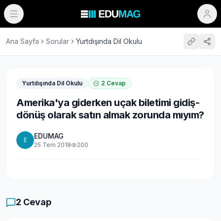
Ana Sayfa
Sorular
Yurtdışında Dil Okulu
Yurtdışında Dil Okulu
2
Cevap
Amerika'ya giderken uçak biletimi gidiş-
dönüş olarak satın almak zorunda mıyım?
EDUMAG
E
25 Tem 2018
200
2
Cevap