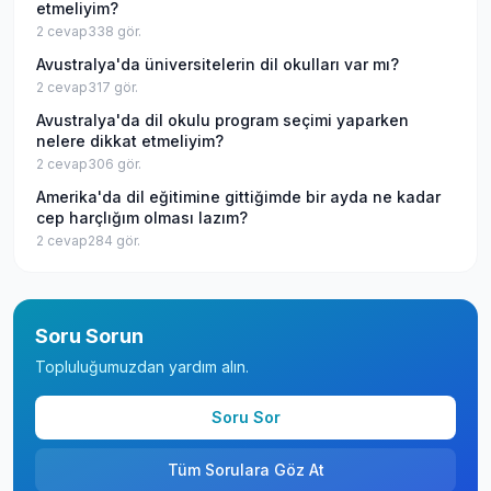
etmeliyim?
2
cevap
338
gör.
Avustralya'da üniversitelerin dil okulları var mı?
2
cevap
317
gör.
Avustralya'da dil okulu program seçimi yaparken
nelere dikkat etmeliyim?
2
cevap
306
gör.
Amerika'da dil eğitimine gittiğimde bir ayda ne kadar
cep harçlığım olması lazım?
2
cevap
284
gör.
Soru Sorun
Topluluğumuzdan yardım alın.
Soru Sor
Tüm Sorulara Göz At