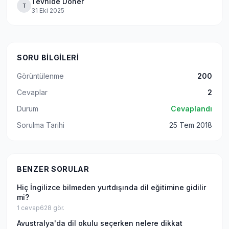
Tevhide Döner
T
31 Eki 2025
SORU BILGILERI
Görüntülenme
200
Cevaplar
2
Durum
Cevaplandı
Sorulma Tarihi
25 Tem 2018
BENZER SORULAR
Hiç İngilizce bilmeden yurtdışında dil eğitimine gidilir
mi?
1
cevap
628
gör.
Avustralya'da dil okulu seçerken nelere dikkat