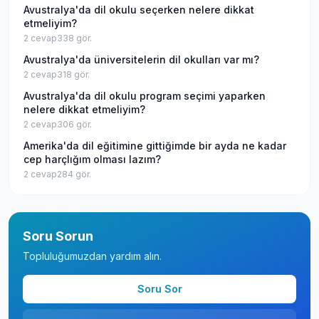
Avustralya'da dil okulu seçerken nelere dikkat
etmeliyim?
2
cevap
338
gör.
Avustralya'da üniversitelerin dil okulları var mı?
2
cevap
318
gör.
Avustralya'da dil okulu program seçimi yaparken
nelere dikkat etmeliyim?
2
cevap
306
gör.
Amerika'da dil eğitimine gittiğimde bir ayda ne kadar
cep harçlığım olması lazım?
2
cevap
284
gör.
Soru Sorun
Topluluğumuzdan yardım alın.
Soru Sor