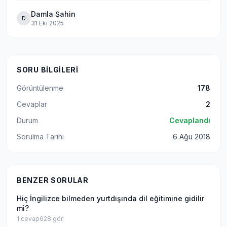
Damla Şahin
D
31 Eki 2025
SORU BILGILERI
Görüntülenme
178
Cevaplar
2
Durum
Cevaplandı
Sorulma Tarihi
6 Ağu 2018
BENZER SORULAR
Hiç İngilizce bilmeden yurtdışında dil eğitimine gidilir
mi?
1
cevap
628
gör.