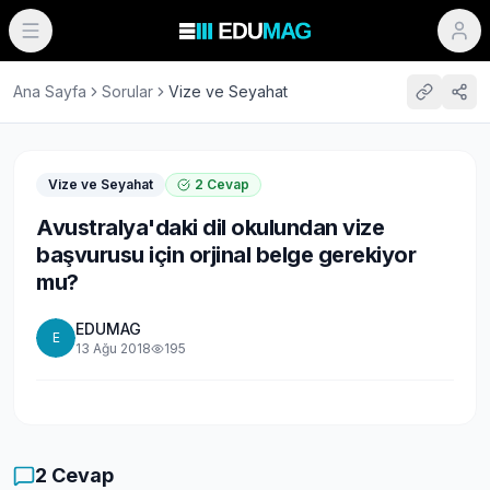
Ana Sayfa
Sorular
Vize ve Seyahat
Vize ve Seyahat
2
Cevap
Avustralya'daki dil okulundan vize
başvurusu için orjinal belge gerekiyor
mu?
EDUMAG
E
13 Ağu 2018
195
2
Cevap