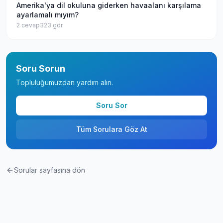
Amerika'ya dil okuluna giderken havaalanı karşılama
ayarlamalı mıyım?
2
cevap
323
gör.
Soru Sorun
Topluluğumuzdan yardım alın.
Soru Sor
Tüm Sorulara Göz At
Sorular sayfasına dön