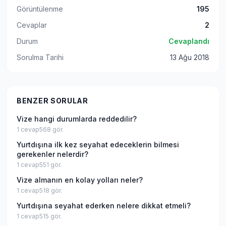
Görüntülenme
195
Cevaplar
2
Durum
Cevaplandı
Sorulma Tarihi
13 Ağu 2018
BENZER SORULAR
Vize hangi durumlarda reddedilir?
1
cevap
568
gör.
Yurtdışına ilk kez seyahat edeceklerin bilmesi
gerekenler nelerdir?
1
cevap
551
gör.
Vize almanın en kolay yolları neler?
1
cevap
518
gör.
Yurtdışına seyahat ederken nelere dikkat etmeli?
1
cevap
515
gör.