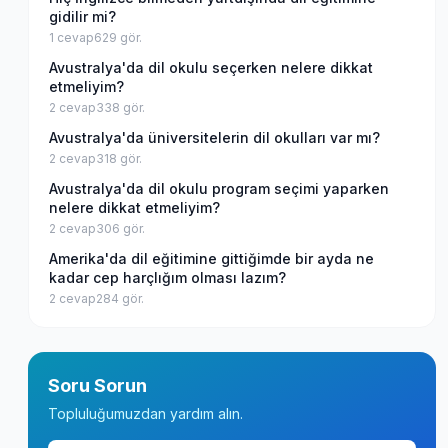
gidilir mi?
1
cevap
629
gör.
Avustralya'da dil okulu seçerken nelere dikkat
etmeliyim?
2
cevap
338
gör.
Avustralya'da üniversitelerin dil okulları var mı?
2
cevap
318
gör.
Avustralya'da dil okulu program seçimi yaparken
nelere dikkat etmeliyim?
2
cevap
306
gör.
Amerika'da dil eğitimine gittiğimde bir ayda ne
kadar cep harçlığım olması lazım?
2
cevap
284
gör.
Soru Sorun
Topluluğumuzdan yardım alın.