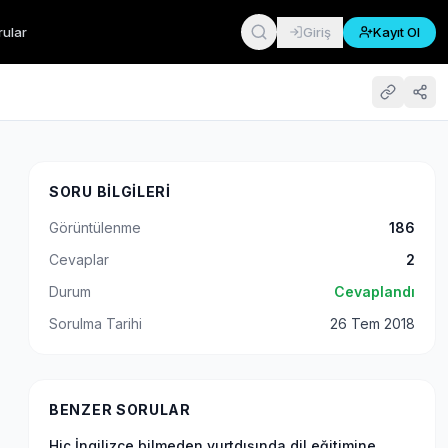
rular
Giriş
Kayıt Ol
SORU BILGILERI
Görüntülenme
186
Cevaplar
2
Durum
Cevaplandı
Sorulma Tarihi
26 Tem 2018
BENZER SORULAR
Hiç İngilizce bilmeden yurtdışında dil eğitimine