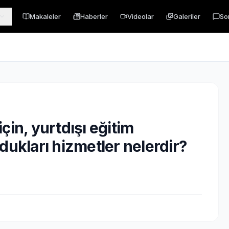
Makaleler
Haberler
Videolar
Galeriler
So
için, yurtdışı eğitim
dukları hizmetler nelerdir?