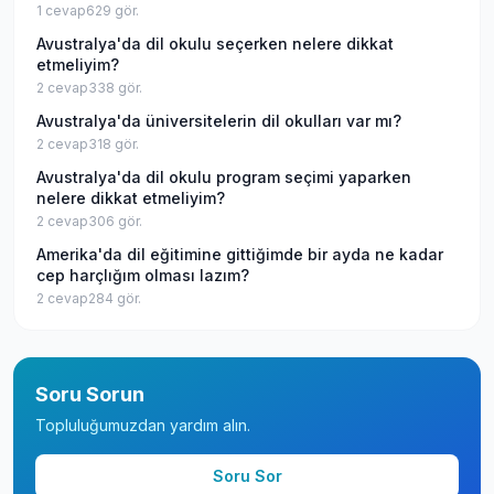
1
cevap
629
gör.
Avustralya'da dil okulu seçerken nelere dikkat
etmeliyim?
2
cevap
338
gör.
Avustralya'da üniversitelerin dil okulları var mı?
2
cevap
318
gör.
Avustralya'da dil okulu program seçimi yaparken
nelere dikkat etmeliyim?
2
cevap
306
gör.
Amerika'da dil eğitimine gittiğimde bir ayda ne kadar
cep harçlığım olması lazım?
2
cevap
284
gör.
Soru Sorun
Topluluğumuzdan yardım alın.
Soru Sor