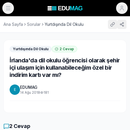
Ana Sayfa
Sorular
Yurtdışında Dil Okulu
Yurtdışında Dil Okulu
2
Cevap
İrlanda'da dil okulu öğrencisi olarak şehir
içi ulaşım için kullanabileceğim özel bir
indirim kartı var mı?
EDUMAG
E
14 Ağu 2018
181
2
Cevap