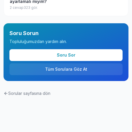
ayarlamalı mıyım?
2
cevap
323
gör.
Soru Sorun
Topluluğumuzdan yardım alın.
Soru Sor
Tüm Sorulara Göz At
Sorular sayfasına dön