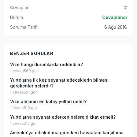
Cevaplar
2
Durum
Cevaplandı
Sorulma Tarihi
6 Ağu 2018
BENZER SORULAR
Vize hangi durumlarda reddedilir?
1
cevap
568
gör.
Yurtdışına ilk kez seyahat edeceklerin bilmesi
gerekenler nelerdir?
1
cevap
551
gör.
Vize almanın en kolay yolları neler?
1
cevap
518
gör.
Yurtdışına seyahat ederken nelere dikkat etmeli?
1
cevap
515
gör.
Amerika'ya dil okuluna giderken havaalanı karşılama