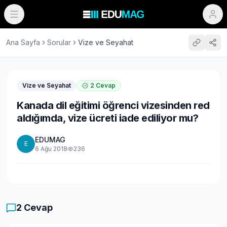
Ana Sayfa
Sorular
Vize ve Seyahat
Vize ve Seyahat
2
Cevap
Kanada dil eğitimi öğrenci vizesinden red
aldığımda, vize ücreti iade ediliyor mu?
EDUMAG
E
6 Ağu 2018
236
2
Cevap