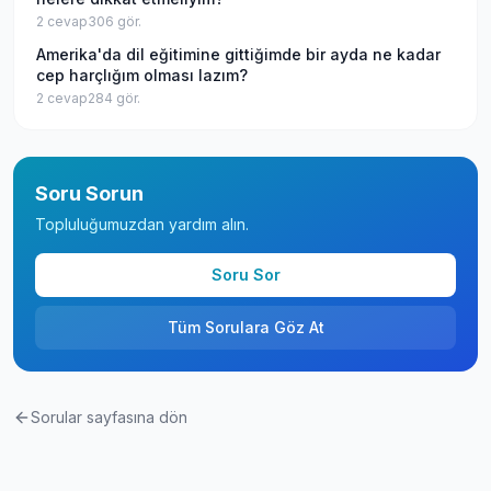
2
cevap
306
gör.
Amerika'da dil eğitimine gittiğimde bir ayda ne kadar
cep harçlığım olması lazım?
2
cevap
284
gör.
Soru Sorun
Topluluğumuzdan yardım alın.
Soru Sor
Tüm Sorulara Göz At
Sorular sayfasına dön