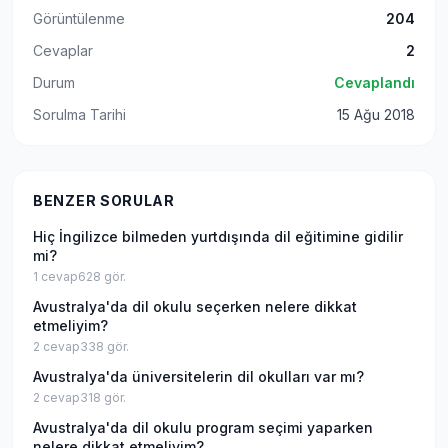
Görüntülenme
204
Cevaplar
2
Durum
Cevaplandı
Sorulma Tarihi
15 Ağu 2018
BENZER SORULAR
Hiç İngilizce bilmeden yurtdışında dil eğitimine gidilir
mi?
1
cevap
628
gör.
Avustralya'da dil okulu seçerken nelere dikkat
etmeliyim?
2
cevap
338
gör.
Avustralya'da üniversitelerin dil okulları var mı?
2
cevap
318
gör.
Avustralya'da dil okulu program seçimi yaparken
nelere dikkat etmeliyim?