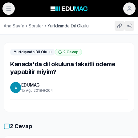
Ana Sayfa
Sorular
Yurtdışında Dil Okulu
Yurtdışında Dil Okulu
2
Cevap
Kanada'da dil okuluna taksitli ödeme
yapabilir miyim?
EDUMAG
E
15 Ağu 2018
204
2
Cevap