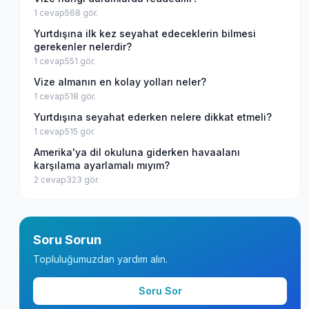
1
cevap
568
gör.
Yurtdışına ilk kez seyahat edeceklerin bilmesi
gerekenler nelerdir?
1
cevap
551
gör.
Vize almanın en kolay yolları neler?
1
cevap
518
gör.
Yurtdışına seyahat ederken nelere dikkat etmeli?
1
cevap
515
gör.
Amerika'ya dil okuluna giderken havaalanı
karşılama ayarlamalı mıyım?
2
cevap
323
gör.
Soru Sorun
Topluluğumuzdan yardım alın.
Soru Sor