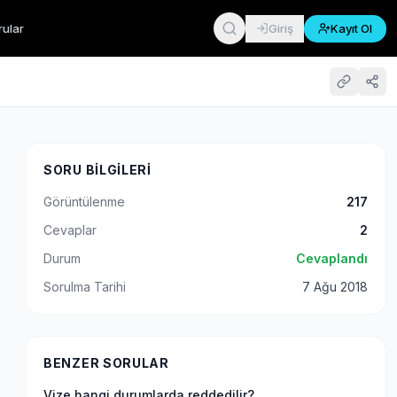
rular
Giriş
Kayıt Ol
SORU BILGILERI
Görüntülenme
217
Cevaplar
2
Durum
Cevaplandı
Sorulma Tarihi
7 Ağu 2018
BENZER SORULAR
Vize hangi durumlarda reddedilir?