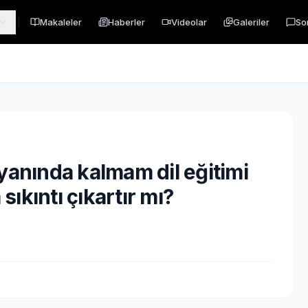
Makaleler
Haberler
Videolar
Galeriler
So
yanında kalmam dil eğitimi
ıkıntı çıkartır mı?