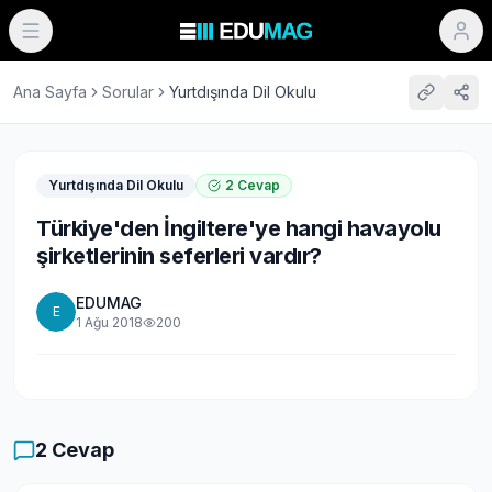
Ana Sayfa
Sorular
Yurtdışında Dil Okulu
Yurtdışında Dil Okulu
2
Cevap
Türkiye'den İngiltere'ye hangi havayolu
şirketlerinin seferleri vardır?
EDUMAG
E
1 Ağu 2018
200
2
Cevap