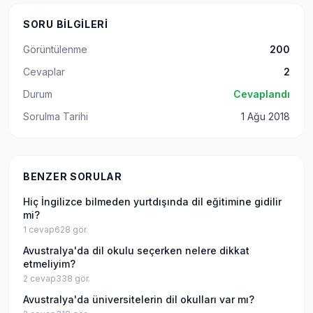
SORU BILGILERI
Görüntülenme
200
Cevaplar
2
Durum
Cevaplandı
Sorulma Tarihi
1 Ağu 2018
BENZER SORULAR
Hiç İngilizce bilmeden yurtdışında dil eğitimine gidilir
mi?
1
cevap
628
gör.
Avustralya'da dil okulu seçerken nelere dikkat
etmeliyim?
2
cevap
338
gör.
Avustralya'da üniversitelerin dil okulları var mı?