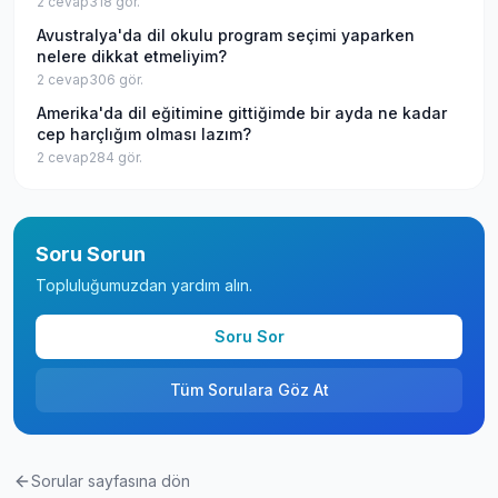
2
cevap
318
gör.
Avustralya'da dil okulu program seçimi yaparken
nelere dikkat etmeliyim?
2
cevap
306
gör.
Amerika'da dil eğitimine gittiğimde bir ayda ne kadar
cep harçlığım olması lazım?
2
cevap
284
gör.
Soru Sorun
Topluluğumuzdan yardım alın.
Soru Sor
Tüm Sorulara Göz At
Sorular sayfasına dön