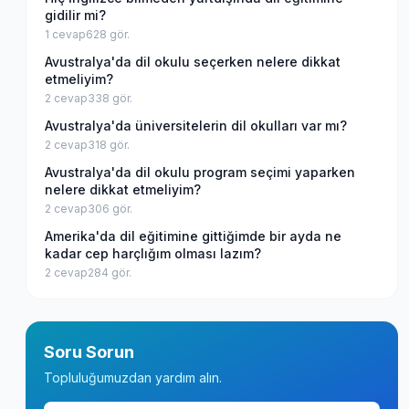
gidilir mi?
1
cevap
628
gör.
Avustralya'da dil okulu seçerken nelere dikkat
etmeliyim?
2
cevap
338
gör.
Avustralya'da üniversitelerin dil okulları var mı?
2
cevap
318
gör.
Avustralya'da dil okulu program seçimi yaparken
nelere dikkat etmeliyim?
2
cevap
306
gör.
Amerika'da dil eğitimine gittiğimde bir ayda ne
kadar cep harçlığım olması lazım?
2
cevap
284
gör.
Soru Sorun
Topluluğumuzdan yardım alın.