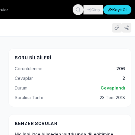
rular
Giriş
Kayıt Ol
SORU BILGILERI
Görüntülenme
206
Cevaplar
2
Durum
Cevaplandı
Sorulma Tarihi
23 Tem 2018
BENZER SORULAR
Hiç İngilizce bilmeden yurtdışında dil eğitimine