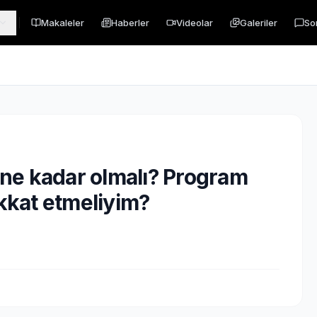
Makaleler
Haberler
Videolar
Galeriler
So
i ne kadar olmalı? Program
ikkat etmeliyim?