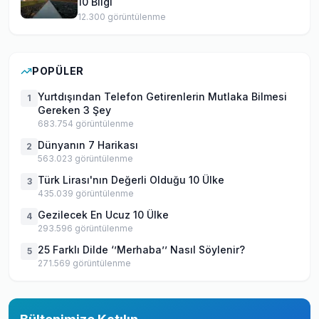
10 Bilgi
12.300
görüntülenme
POPÜLER
Yurtdışından Telefon Getirenlerin Mutlaka Bilmesi
1
Gereken 3 Şey
683.754
görüntülenme
Dünyanın 7 Harikası
2
563.023
görüntülenme
Türk Lirası'nın Değerli Olduğu 10 Ülke
3
435.039
görüntülenme
Gezilecek En Ucuz 10 Ülke
4
293.596
görüntülenme
25 Farklı Dilde ‘’Merhaba’’ Nasıl Söylenir?
5
271.569
görüntülenme