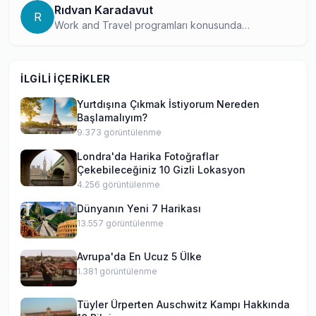
Rıdvan Karadavut
R
Work and Travel programları konusunda
danışmanlık deneyimine sahip, ABD'deki çalışma ve
seyahat fırsatları hakkında uzmanlaşmış bir
profesyonel. Saha deneyimlerini ve program
İLGILI İÇERIKLER
bilgisini birleştirerek, Work and Travel adaylarına
kapsamlı rehberlik sunuyor.
Yurtdışına Çıkmak İstiyorum Nereden
Başlamalıyım?
9.373
görüntülenme
Londra'da Harika Fotoğraflar
Çekebileceğiniz 10 Gizli Lokasyon
4.256
görüntülenme
Dünyanın Yeni 7 Harikası
13.557
görüntülenme
Avrupa'da En Ucuz 5 Ülke
1.381
görüntülenme
Tüyler Ürperten Auschwitz Kampı Hakkında