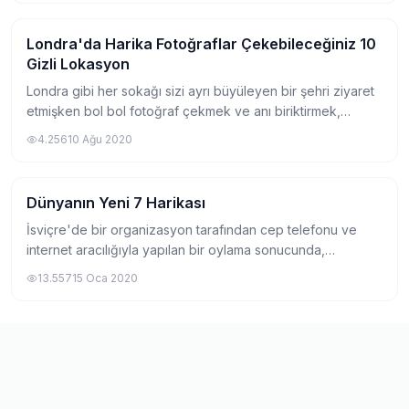
Londra'da Harika Fotoğraflar Çekebileceğiniz 10
Gezi
Gizli Lokasyon
Londra gibi her sokağı sizi ayrı büyüleyen bir şehri ziyaret
etmişken bol bol fotoğraf çekmek ve anı biriktirmek,
eminim hepimizin yapmak isteyeceği bir şeydir. Özellikle
4.256
10 Ağu 2020
benim gibi fotoğrafçılıkla da...
Dünyanın Yeni 7 Harikası
Gezi
İsviçre'de bir organizasyon tarafından cep telefonu ve
internet aracılığıyla yapılan bir oylama sonucunda,
dünyanın 7 harikasına alternatif olarak seçilmiş olan
13.557
15 Oca 2020
dünyanın yeni 7 harikası 2007 tarihinde...