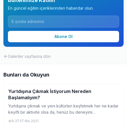
Bültenimize Katılın
En güncel eğitim içeriklerinden haberdar olun.
Abone Ol
Galeriler
sayfasına dön
Bunları da Okuyun
Yurtdışına Çıkmak İstiyorum Nereden
Gezi
Başlamalıyım?
Yurtdışına çıkmak ve yeni kültürleri keşfetmek her ne kadar
keyifli bir aktivite olsa da, henüz bu deneyimi
yaşamayanların kafasında çeşitli soru işaretleri
9.373
7 Nis 2021
oluşturabiliyor. Yurtdışına çıkmak isteyen...