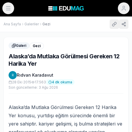
Ana Sayfa
Galeriler
Gezi
Galeri
Gezi
Alaska’da Mutlaka Görülmesi Gereken 12
Harika Yer
Rıdvan Karadavut
R
28 Eki 2015
17.563
4
dk okuma
Son güncelleme:
3 Ağu 2026
Alaska’da Mutlaka Görülmesi Gereken 12 Harika
Yer konusu, yurtdışı eğitim sürecinde önemli bir
yere sahiptir. kariyer gelişimi, iş bulma stratejileri ve