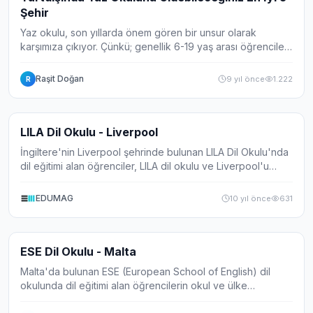
Şehir
Yaz okulu, son yıllarda önem gören bir unsur olarak
karşımıza çıkıyor. Çünkü; genellik 6-19 yaş arası öğrenciler
genellikle yaz tatilini boşa geçirmek yerine 3-4 haftalık
eğitimlerle iyi bir deneyim a...
Raşit Doğan
9 yıl önce
1.222
R
Video
LILA Dil Okulu - Liverpool
İngiltere'nin Liverpool şehrinde bulunan LILA Dil Okulu'nda
dil eğitimi alan öğrenciler, LILA dil okulu ve Liverpool'u
neden tercih ettiklerini anlatıyor.
EDUMAG
10 yıl önce
631
Video
ESE Dil Okulu - Malta
Malta'da bulunan ESE (European School of English) dil
okulunda dil eğitimi alan öğrencilerin okul ve ülke
hakkındaki yorumları.