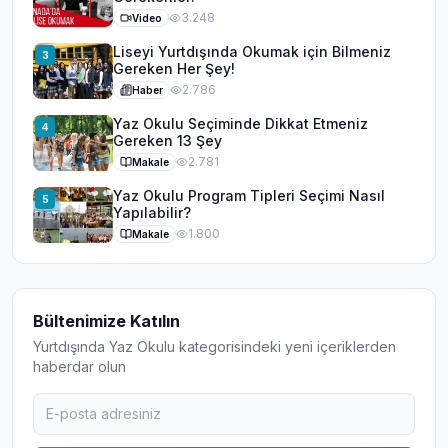
3.248
Video
Liseyi Yurtdışında Okumak için Bilmeniz
3
Gereken Her Şey!
2.786
Haber
Yaz Okulu Seçiminde Dikkat Etmeniz
4
Gereken 13 Şey
2.781
Makale
Yaz Okulu Program Tipleri Seçimi Nasıl
5
Yapılabilir?
1.800
Makale
Bültenimize Katılın
Yurtdışında Yaz Okulu
kategorisindeki yeni içeriklerden
haberdar olun