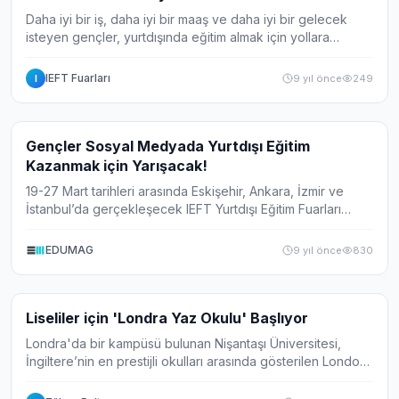
Daha iyi bir iş, daha iyi bir maaş ve daha iyi bir gelecek
isteyen gençler, yurtdışında eğitim almak için yollara
düşüyor. Bu yıl 31.'sü düzenlenecek olan IEFT Yurtdışı
Eğitim Fuarları ‘Kalk Gidiyoruz...
IEFT Fuarları
9 yıl önce
249
I
Haber
Gençler Sosyal Medyada Yurtdışı Eğitim
Kazanmak için Yarışacak!
19-27 Mart tarihleri arasında Eskişehir, Ankara, İzmir ve
İstanbul’da gerçekleşecek IEFT Yurtdışı Eğitim Fuarları
kapsamında gençler sosyal medya yarışmalarıyla
yurtdışında eğitim kazanma şansı da yak...
EDUMAG
9 yıl önce
830
Haber
Liseliler için 'Londra Yaz Okulu' Başlıyor
Londra'da bir kampüsü bulunan Nişantaşı Üniversitesi,
İngiltere’nin en prestijli okulları arasında gösterilen London
School of Academics (LSE) ile işbirliği yaptı. Bu kapsamda
önümüzdeki yaz liseliler...