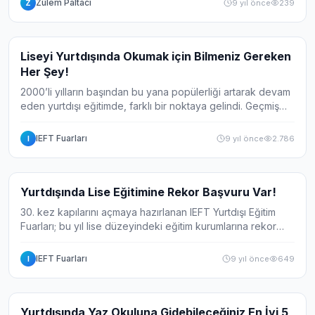
Zülem Paltacı
9 yıl önce
239
Z
Haber
Liseyi Yurtdışında Okumak için Bilmeniz Gereken
Her Şey!
2000’li yılların başından bu yana popülerliği artarak devam
eden yurtdışı eğitimde, farklı bir noktaya gelindi. Geçmiş
yıllarda yurtdışında eğitim denilince akla üniversite düzeyi
gelirken artık ailel...
IEFT Fuarları
9 yıl önce
2.786
I
Haber
Yurtdışında Lise Eğitimine Rekor Başvuru Var!
30. kez kapılarını açmaya hazırlanan IEFT Yurtdışı Eğitim
Fuarları; bu yıl lise düzeyindeki eğitim kurumlarına rekor
seviyede ilgi olduğunu açıkladı. Yurtdışında eğitim 2000’li
yıllardan bu yana ar...
IEFT Fuarları
9 yıl önce
649
I
Galeri
5
Yurtdışında Yaz Okuluna Gidebileceğiniz En İyi 5