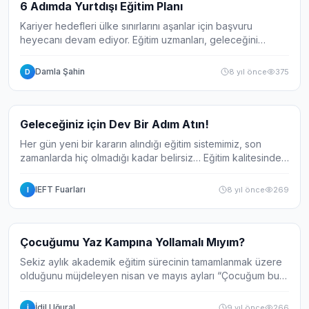
Haber
6 Adımda Yurtdışı Eğitim Planı
Kariyer hedefleri ülke sınırlarını aşanlar için başvuru
heyecanı devam ediyor. Eğitim uzmanları, geleceğini
planlamak isteyenlere yol haritası çıkarttı. Lise
öğrencilerinin ekim-kasım aylarında yur...
Damla Şahin
8 yıl önce
375
D
Haber
Geleceğiniz için Dev Bir Adım Atın!
Her gün yeni bir kararın alındığı eğitim sistemimiz, son
zamanlarda hiç olmadığı kadar belirsiz… Eğitim kalitesindeki
düşüş, sınav sistemlerindeki belirsizlik, üniversiteli işsiz
oranlarının artışı, b...
IEFT Fuarları
8 yıl önce
269
I
Haber
Çocuğumu Yaz Kampına Yollamalı Mıyım?
Sekiz aylık akademik eğitim sürecinin tamamlanmak üzere
olduğunu müjdeleyen nisan ve mayıs ayları “Çocuğum bu
yazı bilgisayar başında geçirmemeli, sanat, spor ve doğa
ile iç içe olmalı.” diyen ebeveyn...
İdil Uğural
9 yıl önce
266
İ