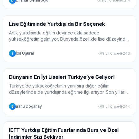
Dilanur Demiroğlu
9 yıl önce
1.214
D
Haber
Lise Eğitiminde Yurtdışı da Bir Seçenek
Artık yurtdışında eğitim deyince akla sadece
yükseköğretim gelmiyor. Dünyada özellikle lise düzeyinde
de binlerce öğrenci eğitim için yurtdışını tercih ediyor.
Başta İngiltere olmak üzere ABD, Kanada...
İdil Uğural
9 yıl önce
246
İ
Haber
Dünyanın En İyi Liseleri Türkiye’ye Geliyor!
Türkiye’de yükseköğretimin yanı sıra diğer eğitim
düzeylerinde de yurtdışında eğitime ilgi artıyor. Son yıllarda
yurtdışı eğitim fuarlarında en az üniversiteler kadar, liseler
de dikkat çekmeye başlad...
Banu Doğanay
9 yıl önce
244
B
Haber
IEFT Yurtdışı Eğitim Fuarlarında Burs ve Özel
İndirimler Sizi Bekliyor