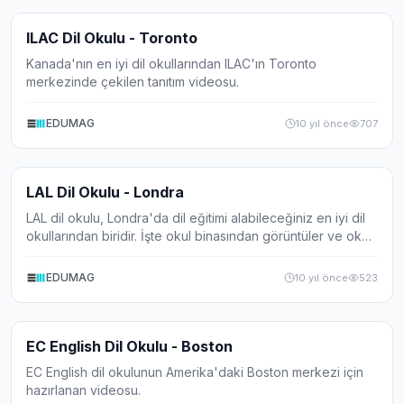
Video
ILAC Dil Okulu - Toronto
Kanada'nın en iyi dil okullarından ILAC'ın Toronto
merkezinde çekilen tanıtım videosu.
EDUMAG
10 yıl önce
707
Video
LAL Dil Okulu - Londra
LAL dil okulu, Londra'da dil eğitimi alabileceğiniz en iyi dil
okullarından biridir. İşte okul binasından görüntüler ve okul
yetkililerinin yaptığı yorumlar.
EDUMAG
10 yıl önce
523
Video
EC English Dil Okulu - Boston
EC English dil okulunun Amerika'daki Boston merkezi için
hazırlanan videosu.