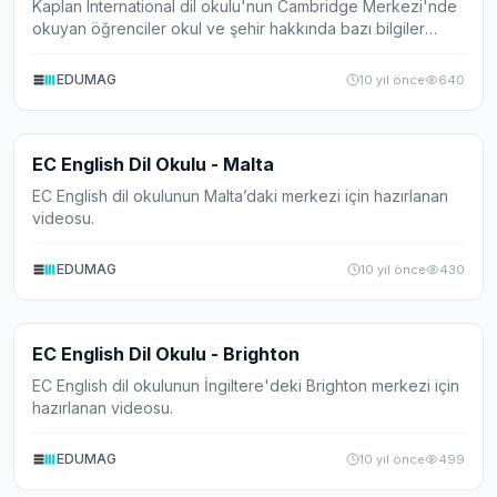
Kaplan International dil okulu'nun Cambridge Merkezi'nde
okuyan öğrenciler okul ve şehir hakkında bazı bilgiler
veriyor.
EDUMAG
10 yıl önce
640
Video
EC English Dil Okulu - Malta
EC English dil okulunun Malta’daki merkezi için hazırlanan
videosu.
EDUMAG
10 yıl önce
430
Video
EC English Dil Okulu - Brighton
EC English dil okulunun İngiltere'deki Brighton merkezi için
hazırlanan videosu.
EDUMAG
10 yıl önce
499