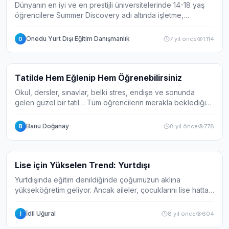
Dünyanın en iyi ve en prestijli üniversitelerinde 14-18 yaş
öğrencilere Summer Discovery adı altında işletme,
mühendislik, sağlık, STEM, robotics, kodlama, spor, hukuk,
adli tıp, dijital medya üzerine...
Onedu Yurt Dışı Eğitim Danışmanlık
7 yıl önce
1.114
O
Haber
Tatilde Hem Eğlenip Hem Öğrenebilirsiniz
Okul, dersler, sınavlar, belki stres, endişe ve sonunda
gelen güzel bir tatil… Tüm öğrencilerin merakla beklediği
dinlenme molası başlıyor. Belli şartlar ve koşullar
sağlandığında bu dönemi verimli...
Banu Doğanay
8 yıl önce
778
B
Haber
Lise için Yükselen Trend: Yurtdışı
Yurtdışında eğitim denildiğinde çoğumuzun aklına
yükseköğretim geliyor. Ancak aileler, çocuklarını lise hatta
ilkokul işin bile başka ülkelere gönderebiliyor. Türkiye’de
ailelere danışmanlık sağlayan...
İdil Uğural
8 yıl önce
604
İ