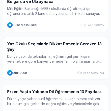
Bulgarca ve Ukraynaca
Milli Eğitim Bakanlığı (MEB) okullarda öğretilmesi için
öğrencilere artık 2 tane daha yabancı dil imkanı sunuyor.
Yeni yabancı dil eğitimi hakkında Bakanlar Kurulu kararı
Resmi Gazete'de çoktan ya...
Buse Melis Esen
8 yıl önce
928
B
Makale
Yaz Okulu Seçiminde Dikkat Etmeniz Gereken 13
Şey
Dünya çapında teknolojinin, eğitimin gelişimi, kişisel
yeteneklere göre kariyer ve hedeflerin planlanması artık
tüm eğitim kurumları ve veliler tarafından göz önünde
bulundurulan bir kriter. Öğrencile...
Ufuk Akar
8 yıl önce
2.781
U
Makale
Erken Yaşta Yabancı Dil Öğrenmenin 10 Faydası
Erken yaşta yabancı dil öğrenmek, kulağa olması çok zor
bir durum gibi gelse de doğru eğitim ve yöntemlerle çok
daha kolay olmaktadır. Çocukların gelişiminde çok önemli