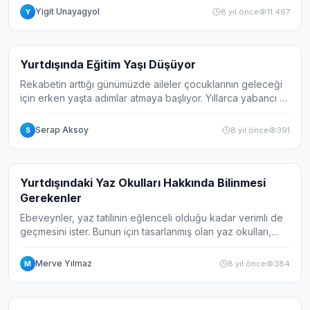
bir rol oynayan bu avantajları...
Yigit Unayagyol
8 yıl önce
11.467
Y
Haber
Yurtdışında Eğitim Yaşı Düşüyor
Rekabetin arttığı günümüzde aileler çocuklarının geleceği
için erken yaşta adımlar atmaya başlıyor. Yıllarca yabancı dil
problemi çeken aileler çocuklarının aynı sorunu
yaşamaması için alternatifler a...
Serap Aksoy
8 yıl önce
391
S
Haber
Yurtdışındaki Yaz Okulları Hakkında Bilinmesi
Gerekenler
Ebeveynler, yaz tatilinin eğlenceli olduğu kadar verimli de
geçmesini ister. Bunun için tasarlanmış olan yaz okulları,
ülkemizde ve yurtdışında hizmet vermektedir. Son yıllarda
yurtdışındaki yaz ok...
Merve Yılmaz
8 yıl önce
384
M