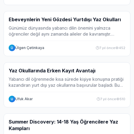
Haber
Ebeveynlerin Yeni Gözdesi Yurtdışı Yaz Okulları
Günümüz dünyasında yabancı dilin önemini yalnızca
öğrenciler değil aynı zamanda aileler de kavramıştır.
Öğrencilerin en büyük desteği bu konuda ailelerin bilinçli
olmasıdır. Aileler çocuklarını genç y...
Ülgen Çetinkaya
7 yıl önce
452
Ü
Haber
Yaz Okullarında Erken Kayıt Avantajı
Yabancı dil öğrenmede kısa sürede kişiye konuşma pratiği
kazandıran yurt dışı yaz okullarına başvurular başladı. Bu
alanda İngiltere, ABD ve Malta ilk akla gelen ülkeler.
Gidilecek ülkeye, seçilece...
Ufuk Akar
7 yıl önce
510
U
Video
Summer Discovery: 14-18 Yaş Öğrencilere Yaz
Kampları