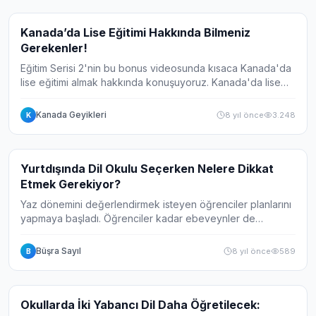
Video
Kanada’da Lise Eğitimi Hakkında Bilmeniz
Gerekenler!
Eğitim Serisi 2'nin bu bonus videosunda kısaca Kanada'da
lise eğitimi almak hakkında konuşuyoruz. Kanada'da lise
okuma fiyatları ve yine Kanada'da lise okumak için
bilinmesi gerekenleri Pathway Bölüm...
Kanada Geyikleri
8 yıl önce
3.248
K
Haber
Yurtdışında Dil Okulu Seçerken Nelere Dikkat
Etmek Gerekiyor?
Yaz dönemini değerlendirmek isteyen öğrenciler planlarını
yapmaya başladı. Öğrenciler kadar ebeveynler de
çocuklarının dolu bir yaz dönemi geçirmesi için yurtdışında
yer alan dünyanın en iyi yaz okull...
Büşra Sayıl
8 yıl önce
589
B
Haber
Okullarda İki Yabancı Dil Daha Öğretilecek: