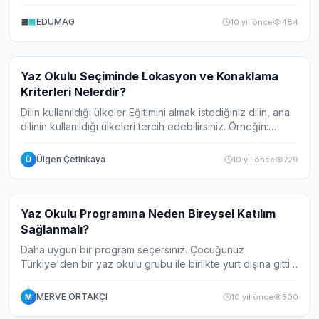
EDUMAG
10 yıl önce
484
Makale
Yaz Okulu Seçiminde Lokasyon ve Konaklama
Kriterleri Nelerdir?
Dilin kullanıldığı ülkeler Eğitimini almak istediğiniz dilin, ana
dilinin kullanıldığı ülkeleri tercih edebilirsiniz. Örneğin:
Almanca için Almanya, İngilizce için İngiltere, Amerika,
Malta, Kanada,...
Ülgen Çetinkaya
10 yıl önce
729
Ü
Makale
Yaz Okulu Programına Neden Bireysel Katılım
Sağlanmalı?
Daha uygun bir program seçersiniz. Çocuğunuz
Türkiye'den bir yaz okulu grubu ile birlikte yurt dışına gittiği
zaman, çoğunluğun tercih ettiği kriterlere uymak zorunda
kalır. Ancak, bireysel gitmek is...
MERVE ORTAKÇI
10 yıl önce
500
M