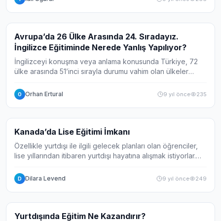
Haber
Avrupa’da 26 Ülke Arasında 24. Sıradayız.
İngilizce Eğitiminde Nerede Yanlış Yapılıyor?
İngilizceyi konuşma veya anlama konusunda Türkiye, 72
ülke arasında 51’inci sırayla durumu vahim olan ülkeler
arasında ne yazık ki. Avrupa ülkeleri için arasında daha
kötü bir sonuç hakim; 26 ülke içi...
Orhan Ertural
9 yıl önce
235
O
Haber
Kanada’da Lise Eğitimi İmkanı
Özellikle yurtdışı ile ilgili gelecek planları olan öğrenciler,
lise yıllarından itibaren yurtdışı hayatına alışmak istiyorlar.
Lisans ve yüksek lisans eğitimleri için yurtdışı düşünen
gençlerden...
Dilara Levend
9 yıl önce
249
D
Haber
Yurtdışında Eğitim Ne Kazandırır?