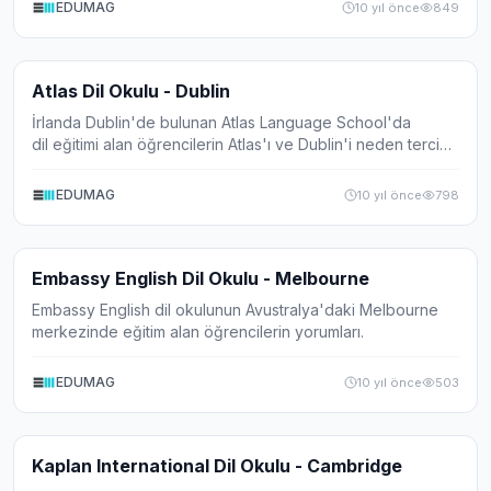
EDUMAG
10 yıl önce
849
Video
Atlas Dil Okulu - Dublin
İrlanda Dublin'de bulunan Atlas Language School'da
dil eğitimi alan öğrencilerin Atlas'ı ve Dublin'i neden tercih
ettiklerini açıklıyorlar.
EDUMAG
10 yıl önce
798
Video
Embassy English Dil Okulu - Melbourne
Embassy English dil okulunun Avustralya'daki Melbourne
merkezinde eğitim alan öğrencilerin yorumları.
EDUMAG
10 yıl önce
503
Video
Kaplan International Dil Okulu - Cambridge