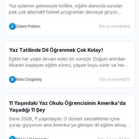
Yaz aylarının gelmesiyle birlikte, eğitim alanında sunulan
pek çok alternatif hizmet programları devreye giriyor.
Günümüzün dinamik ve hızlı gelişmeye devam eden
dünyasında eğitim ve eğitimli birey...
Zülem Paltacı
9 yıl önce
250
Z
Haber
Yaz Tatilinde Dil Öğrenmek Çok Kolay!
Eğitim her yaşta devam eden bir süreçtir. Doğum anından
itibaren başlayan eğitim süreci, yaşam boyu sürer ve her
dönemde oluşan bilgi birikimi öğrenim kapasitesinin de
artmasına neden olur. Bununla bi...
Banu Doğanay
9 yıl önce
273
B
Galeri
12
11 Yaşındaki Yaz Okulu Öğrencisinin Amerika'da
Yaşadığı 11 Şey
Sene 2008, 11 yaşındayım. O dönem sandaletimin içine
çorap giyiyorum ama Amerika'ya gitmişim dil eğitimi almaya.
Bana ''ne cesaret ile ailen seni yolladı?'' diyorlar. Haklılar,
çok küçüktüm, tüm vücud...