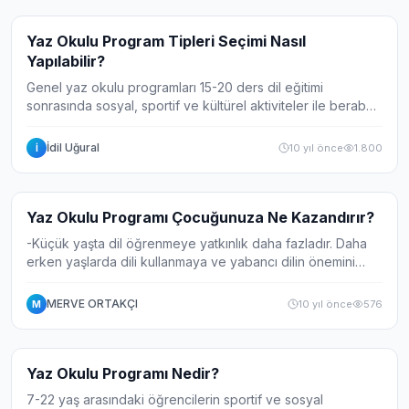
Makale
Yaz Okulu Program Tipleri Seçimi Nasıl
Yapılabilir?
Genel yaz okulu programları 15-20 ders dil eğitimi
sonrasında sosyal, sportif ve kültürel aktiviteler ile beraber
sunulan programlardır. Öğrenciler, keyifli yaz tatili
geçirirken konuşma pratiğini ge...
İdil Uğural
10 yıl önce
1.800
İ
Makale
Yaz Okulu Programı Çocuğunuza Ne Kazandırır?
-Küçük yaşta dil öğrenmeye yatkınlık daha fazladır. Daha
erken yaşlarda dili kullanmaya ve yabancı dilin önemini
kavramaya başlar. Değişik ülkelerden birçok arkadaş
edinerek çeşitli kültürleri...
MERVE ORTAKÇI
10 yıl önce
576
M
Makale
Yaz Okulu Programı Nedir?
7-22 yaş arasındaki öğrencilerin sportif ve sosyal