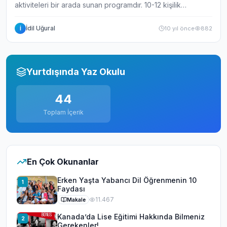
aktiviteleri bir arada sunan programdır. 10-12 kişilik
sınıflarda haftada 15-20 ders alacağı İngilizce eğitimleri
sonrasında gerçekleştirilece...
İdil Uğural
10 yıl önce
882
İ
Yurtdışında Yaz Okulu
44
Toplam İçerik
En Çok Okunanlar
Erken Yaşta Yabancı Dil Öğrenmenin 10
1
Faydası
11.467
Makale
Kanada’da Lise Eğitimi Hakkında Bilmeniz
2
Gerekenler!