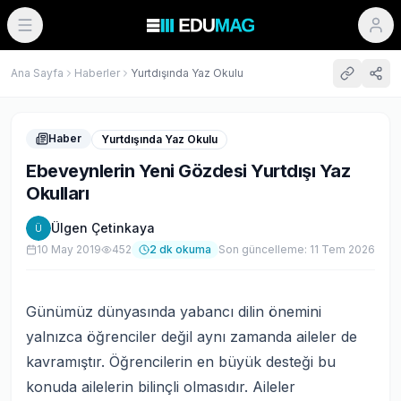
Ana Sayfa
Haberler
Yurtdışında Yaz Okulu
Haber
Yurtdışında Yaz Okulu
Ebeveynlerin Yeni Gözdesi Yurtdışı Yaz
Okulları
Ülgen Çetinkaya
Ü
10 May 2019
452
2
dk okuma
Son güncelleme:
11 Tem 2026
Günümüz dünyasında yabancı dilin önemini
yalnızca öğrenciler değil aynı zamanda aileler de
kavramıştır. Öğrencilerin en büyük desteği bu
konuda ailelerin bilinçli olmasıdır. Aileler