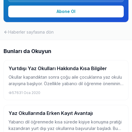
Abone Ol
Haberler
sayfasına dön
Bunları da Okuyun
Yurtdışı Yaz Okulları Hakkında Kısa Bilgiler
Yurtdışında Yaz Okulu
Okullar kapandıktan sonra çoğu aile çocuklarına yaz okulu
arayışına başlıyor. Özellikle yabancı dil öğrenme öneminin
bu kadar arttığı günlerde yurtdışı yaz okulları fikri pek çok
576
31 Oca 2020
aile tarafından olduk...
Yaz Okullarında Erken Kayıt Avantajı
Yurtdışında Yaz Okulu
Yabancı dil öğrenmede kısa sürede kişiye konuşma pratiği
kazandıran yurt dışı yaz okullarına başvurular başladı. Bu