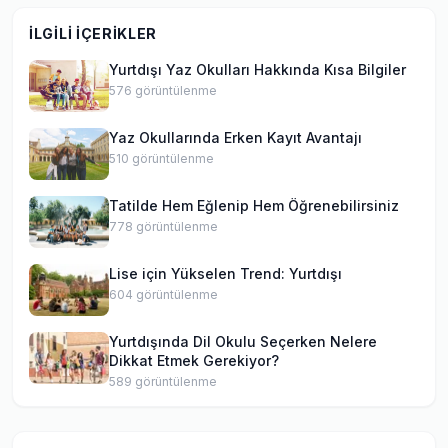
İLGILI İÇERIKLER
Yurtdışı Yaz Okulları Hakkında Kısa Bilgiler
576
görüntülenme
Yaz Okullarında Erken Kayıt Avantajı
510
görüntülenme
Tatilde Hem Eğlenip Hem Öğrenebilirsiniz
778
görüntülenme
Lise için Yükselen Trend: Yurtdışı
604
görüntülenme
Yurtdışında Dil Okulu Seçerken Nelere
Dikkat Etmek Gerekiyor?
589
görüntülenme