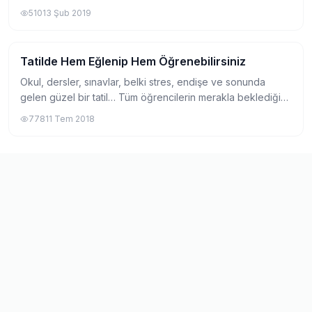
alanda İngiltere, ABD ve Malta ilk akla gelen ülkeler.
510
13 Şub 2019
Gidilecek ülkeye, seçilece...
Tatilde Hem Eğlenip Hem Öğrenebilirsiniz
Yurtdışında Yaz Okulu
Okul, dersler, sınavlar, belki stres, endişe ve sonunda
gelen güzel bir tatil… Tüm öğrencilerin merakla beklediği
dinlenme molası başlıyor. Belli şartlar ve koşullar
778
11 Tem 2018
sağlandığında bu dönemi verimli...