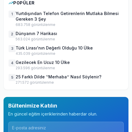
POPÜLER
Yurtdışından Telefon Getirenlerin Mutlaka Bilmesi
1
Gereken 3 Şey
683.758
görüntülenme
Dünyanın 7 Harikası
2
563.024
görüntülenme
Türk Lirası'nın Değerli Olduğu 10 Ülke
3
435.039
görüntülenme
Gezilecek En Ucuz 10 Ülke
4
293.596
görüntülenme
25 Farklı Dilde ‘’Merhaba’’ Nasıl Söylenir?
5
271.572
görüntülenme
Bültenimize Katılın
En güncel eğitim içeriklerinden haberdar olun.