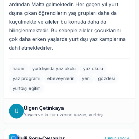
ardından Malta gelmektedir. Her geçen yıl yurt
dışına çıkan öğrencilerin yaş grupları daha da
küçülmekte ve aileler bu konuda daha da
bilinçlenmektedir. Bu sebeple aileler çocuklarını
çok daha erken yaşlarda yurt dışı yaz kamplarına
dahil etmektedirler.
haber
yurtdışında yaz okulu
yaz okulu
yaz programı
ebeveynlerin
yeni
gözdesi
yurtdışı eğitim
Ülgen Çetinkaya
Ü
Yaşam ve kültür üzerine yazan, yurtdışı
deneyimlerini okuyucularıyla paylaşan bir blog
yazarı ve DEÜ Kişisel Finans bölümü mezunu.
Yurtdışı eğitim topluluğunda yüzlerce soruya yanıt
İlgili Soru-Cevaplar
Tümünü gör