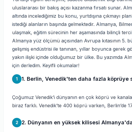
uluslararası bir bakış açısı kazanma fırsatı sunar. Al
altında incelediğimiz bu konu, yurtdışına çıkmayı planl
istediği alanların başında gelmektedir. Almanya, Bilmeni
ulaşmak, eğitim sürecinin her aşamasında bilinçli terci
Almanya yüz ölçümü açısından Avrupa kıtasının 5. bü
gelişmiş endüstrisi ile tanınan, yıllar boyunca gerek göç
yakın ilişki içinde olduğumuz bir ülke. Bu yazımda Alm
için derledim. Keyifli okumalar!
1. Berlin, Venedik'ten daha fazla köprüye s
1
Çoğumuz Venedik’i dünyanın en çok köprü ve kanala s
biraz farklı. Venedik’te 400 köprü varken, Berlin’de
2. Dünyanın en yüksek kilisesi Almanya'da
2