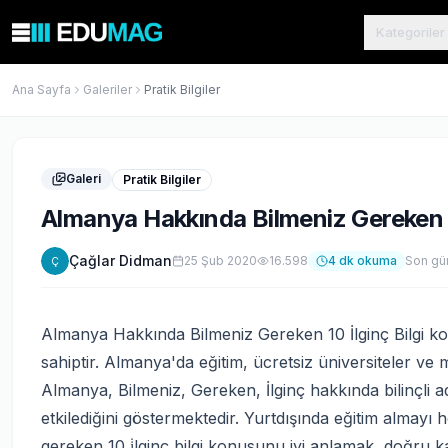
Kategoriler
Ana Sayfa
Galeriler
Pratik Bilgiler
Galeri
Pratik Bilgiler
Almanya Hakkında Bilmeniz Gereken 10
Çağlar Didman
25 Şub 2020
16.598
4
dk okuma
Son gü
Ç
Almanya Hakkında Bilmeniz Gereken 10 İlginç Bilgi kon
sahiptir. Almanya'da eğitim, ücretsiz üniversiteler ve
Almanya, Bilmeniz, Gereken, İlginç hakkında bilinçli 
etkilediğini göstermektedir. Yurtdışında eğitim almayı
gereken 10 i̇lginç bilgi konusunu iyi anlamak, doğru 