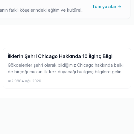
Tüm yazıları
anın farklı köşelerindeki eğitim ve kültürel
n yazar. Keşif odaklı yaklaşımıyla, yurtdışı
İlklerin Şehri Chicago Hakkında 10 İlginç Bilgi
Pratik Bilgiler
Gökdelenler şehri olarak bildiğimiz Chicago hakkında belki
de birçoğumuzun ilk kez duyacağı bu ilginç bilgilere gelin
birlikte göz atalım.
2.988
4 Ağu 2020