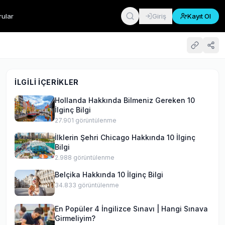
rular
Giriş
Kayıt Ol
İLGILI İÇERIKLER
Hollanda Hakkında Bilmeniz Gereken 10
İlginç Bilgi
27.901
görüntülenme
İlklerin Şehri Chicago Hakkında 10 İlginç
Bilgi
2.988
görüntülenme
Belçika Hakkında 10 İlginç Bilgi
34.833
görüntülenme
En Popüler 4 İngilizce Sınavı | Hangi Sınava
Girmeliyim?