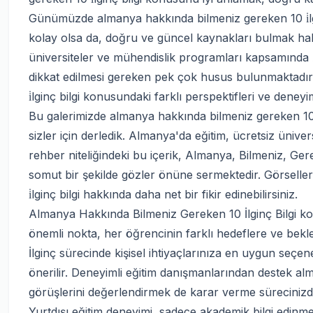
Günümüzde almanya hakkında bilmeniz gereken 10 i̇lginç
kolay olsa da, doğru ve güncel kaynakları bulmak hala 
üniversiteler ve mühendislik programları kapsamında 
dikkat edilmesi gereken pek çok husus bulunmaktadır
i̇lginç bilgi konusundaki farklı perspektifleri ve deneyi
Bu galerimizde almanya hakkında bilmeniz gereken 10 i̇
sizler için derledik. Almanya'da eğitim, ücretsiz ünive
rehber niteliğindeki bu içerik, Almanya, Bilmeniz, Ger
somut bir şekilde gözler önüne sermektedir. Görselle
i̇lginç bilgi hakkında daha net bir fikir edinebilirsiniz.
Almanya Hakkında Bilmeniz Gereken 10 İlginç Bilgi ko
önemli nokta, her öğrencinin farklı hedeflere ve bekl
İlginç sürecinde kişisel ihtiyaçlarınıza en uygun seçe
önerilir. Deneyimli eğitim danışmanlarından destek a
görüşlerini değerlendirmek de karar verme sürecinizd
Yurtdışı eğitim deneyimi, sadece akademik bilgi edinmeni