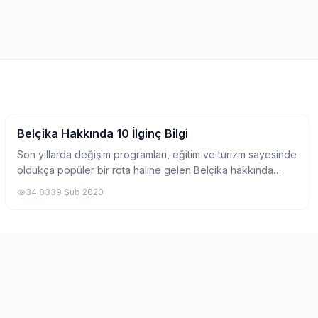
Belçika Hakkında 10 İlginç Bilgi
Pratik Bilgiler
Son yıllarda değişim programları, eğitim ve turizm sayesinde
oldukça popüler bir rota haline gelen Belçika hakkında
bilgileri derledik. Yeterince abartılmadığını düşündüğümüz
34.833
9 Şub 2020
bir lokasyon olan Belçika...