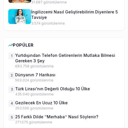
31.687
görüntülenme
İngilizcemi Nasıl Geliştirebilirim Diyenlere 5
Tavsiye
3.574
görüntülenme
POPÜLER
Yurtdışından Telefon Getirenlerin Mutlaka Bilmesi
1
Gereken 3 Şey
683.758
görüntülenme
Dünyanın 7 Harikası
2
563.024
görüntülenme
Türk Lirası'nın Değerli Olduğu 10 Ülke
3
435.040
görüntülenme
Gezilecek En Ucuz 10 Ülke
4
293.596
görüntülenme
25 Farklı Dilde ‘’Merhaba’’ Nasıl Söylenir?
5
271.575
görüntülenme