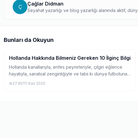
Çağlar Didman
Ç
Seyahat yazarlığı ve blog yazarlığı alanında aktif, düny
deneyimleri okuyucularıyla paylaşan deneyimli bir gezgi
eğitimi düşünenler için ilham verici içerikler hazırlıyor.
Bunları da Okuyun
Hollanda Hakkında Bilmeniz Gereken 10 İlginç Bilgi
Pratik Bilgiler
Hollanda kanallarıyla, enfes peynirleriyle, çılgın eğlence
hayatıyla, sanatsal zenginliğiyle ve tabii ki dünya futboluna
damga vurmuş ekolüyle Avrupa’nın en renkli ülkelerinden
27.901
11 Kas 2020
biri. Çalışmaya giden i...