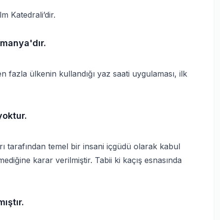
m Katedrali’dir.
Almanya'dır.
 fazla ülkenin kullandığı yaz saati uygulaması, ilk
oktur.
rı tarafından temel bir insani içgüdü olarak kabul
diğine karar verilmiştir. Tabii ki kaçış esnasında
ıştır.