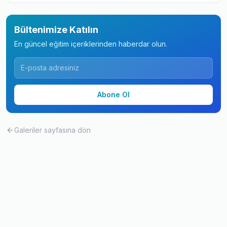
Bültenimize Katılın
En güncel eğitim içeriklerinden haberdar olun.
Abone Ol
Galeriler
sayfasına dön