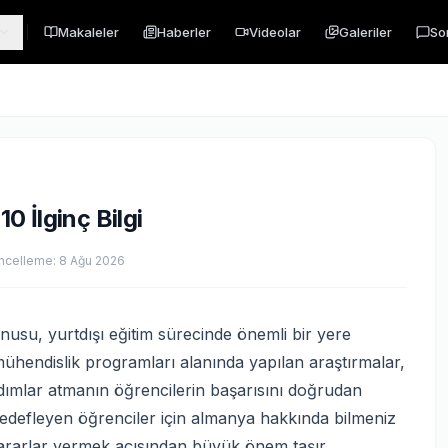
Makaleler
Haberler
Videolar
Galeriler
So
 İlginç Bilgi
ncelleme:
8 Ağu 2026
usu, yurtdışı eğitim sürecinde önemli bir yere
 mühendislik programları alanında yapılan araştırmalar,
adımlar atmanın öğrencilerin başarısını doğrudan
 hedefleyen öğrenciler için almanya hakkında bilmeniz
kararlar vermek açısından büyük önem taşır.