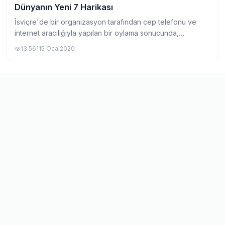
Dünyanın Yeni 7 Harikası
Gezi
İsviçre'de bir organizasyon tarafından cep telefonu ve
internet aracılığıyla yapılan bir oylama sonucunda,
dünyanın 7 harikasına alternatif olarak seçilmiş olan
13.561
15 Oca 2020
dünyanın yeni 7 harikası 2007 tarihinde...