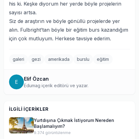
his ki. Keşke diyorum her yerde böyle projelerin
sayısı artsa.
Siz de araştırın ve böyle gönüllü projelerde yer
alın. Fulbright’tan böyle bir eğitim burs kazandığım
için çok mutluyum. Herkese tavsiye ederim.
galeri
gezi
amerikada
burslu
eğitim
Elif Özcan
E
Edumag içerik editörü ve yazar.
İLGILI İÇERIKLER
Yurtdışına Çıkmak İstiyorum Nereden
Başlamalıyım?
9.374
görüntülenme