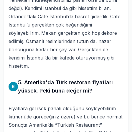
Yemekleri muhteşemdi(biraz pahalı olsa da buna
değdi). Kendimi İstanbul da gibi hissettim bi an.
Orlando’daki Cafe İstanbul’da hasret giderdik. Cafe
Istanbul’u gerçekten çok beğendiğimi
söyleyebilirim. Mekan gerçekten çok hoş dekore
edilmiş. Osmanlı resimlerinden tutun da, nazar
boncuğuna kadar her şey var. Gerçekten de
kendimi İstanbul’da bir kafede oturuyormuş gibi
hissettim.
5. Amerika'da Türk restoran fiyatları
6
yüksek. Peki buna değer mi?
Fiyatlara gelirsek pahalı olduğunu söyleyebilirim
ki(menüde göreceğiniz üzere) ve bu bence normal.
Sonuçta Amerika’da ”Turkish Restaurant”