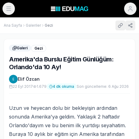
Ana Sayfa
Galeriler
Gezi
Galeri
Gezi
Amerika'da Burslu Eğitim Günlüğüm:
Orlando'da 10 Ay!
Elif Özcan
E
22 Eyl 2017
1.679
4
dk okuma
Son güncelleme:
6 Ağu 2026
Uzun ve heyecan dolu bir bekleyişin ardından
sonunda Amerika'ya geldim. Yaklaşık 2 haftadır
Orlando'dayım ve bu benim ilk yurtdışı seyahatim.
Buraya 10 aylık bir eğitim için Amerika tarafından