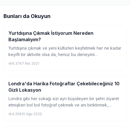
Bunları da Okuyun
Yurtdışına Çıkmak İstiyorum Nereden
Gezi
Başlamalıyım?
Yurtdışına çıkmak ve yeni kültürleri keşfetmek her ne kadar
keyifli bir aktivite olsa da, henüz bu deneyimi
yaşamayanların kafasında çeşitli soru işaretleri
9.374
7 Nis 2021
oluşturabiliyor. Yurtdışına çıkmak isteyen...
Londra'da Harika Fotoğraflar Çekebileceğiniz 10
Gezi
Gizli Lokasyon
Londra gibi her sokağı sizi ayrı büyüleyen bir şehri ziyaret
etmişken bol bol fotoğraf çekmek ve anı biriktirmek,
eminim hepimizin yapmak isteyeceği bir şeydir. Özellikle
4.258
10 Ağu 2020
benim gibi fotoğrafçılıkla da...