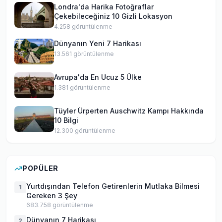
Londra'da Harika Fotoğraflar
Çekebileceğiniz 10 Gizli Lokasyon
4.258
görüntülenme
Dünyanın Yeni 7 Harikası
13.561
görüntülenme
Avrupa'da En Ucuz 5 Ülke
1.381
görüntülenme
Tüyler Ürperten Auschwitz Kampı Hakkında
10 Bilgi
12.300
görüntülenme
POPÜLER
Yurtdışından Telefon Getirenlerin Mutlaka Bilmesi
1
Gereken 3 Şey
683.758
görüntülenme
Dünyanın 7 Harikası
2