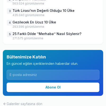
563.024
görüntülenme
Türk Lirası'nın Değerli Olduğu 10 Ülke
3
435.040
görüntülenme
Gezilecek En Ucuz 10 Ülke
4
293.596
görüntülenme
25 Farklı Dilde ‘’Merhaba’’ Nasıl Söylenir?
5
271.575
görüntülenme
Bültenimize Katılın
En güncel eğitim içeriklerinden haberdar olun.
Abone Ol
Galeriler
sayfasına dön