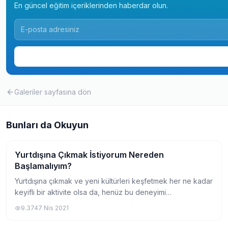
En güncel eğitim içeriklerinden haberdar olun.
Galeriler
sayfasına dön
Bunları da Okuyun
Yurtdışına Çıkmak İstiyorum Nereden
Gezi
Başlamalıyım?
Yurtdışına çıkmak ve yeni kültürleri keşfetmek her ne kadar
keyifli bir aktivite olsa da, henüz bu deneyimi
yaşamayanların kafasında çeşitli soru işaretleri
9.374
7 Nis 2021
oluşturabiliyor. Yurtdışına çıkmak isteyen...