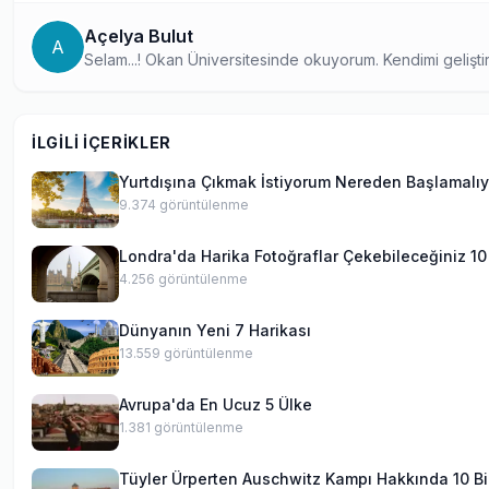
Açelya Bulut
A
Selam...! Okan Üniversitesinde okuyorum. Kendimi geliş
İLGILI İÇERIKLER
Yurtdışına Çıkmak İstiyorum Nereden Başlamalı
9.374
görüntülenme
Londra'da Harika Fotoğraflar Çekebileceğiniz 10
4.256
görüntülenme
Dünyanın Yeni 7 Harikası
13.559
görüntülenme
Avrupa'da En Ucuz 5 Ülke
1.381
görüntülenme
Tüyler Ürperten Auschwitz Kampı Hakkında 10 Bi