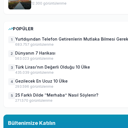
12.300
görüntülenme
POPÜLER
Yurtdışından Telefon Getirenlerin Mutlaka Bilmesi Gere
1
683.757
görüntülenme
Dünyanın 7 Harikası
2
563.023
görüntülenme
Türk Lirası'nın Değerli Olduğu 10 Ülke
3
435.039
görüntülenme
Gezilecek En Ucuz 10 Ülke
4
293.596
görüntülenme
25 Farklı Dilde ‘’Merhaba’’ Nasıl Söylenir?
5
271.570
görüntülenme
Bültenimize Katılın