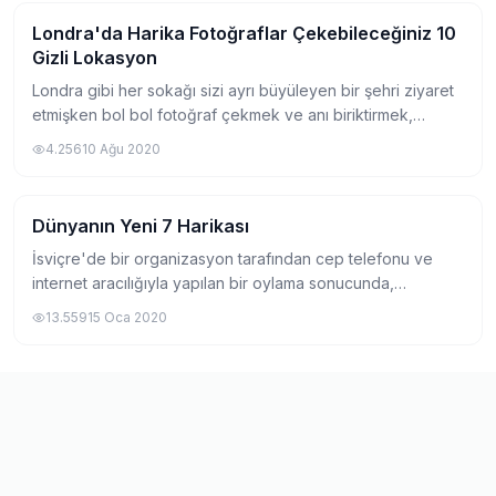
Londra'da Harika Fotoğraflar Çekebileceğiniz 10
Gezi
Gizli Lokasyon
Londra gibi her sokağı sizi ayrı büyüleyen bir şehri ziyaret
etmişken bol bol fotoğraf çekmek ve anı biriktirmek,
eminim hepimizin yapmak isteyeceği bir şeydir. Özellikle
4.256
10 Ağu 2020
benim gibi fotoğrafçılıkla da...
Dünyanın Yeni 7 Harikası
Gezi
İsviçre'de bir organizasyon tarafından cep telefonu ve
internet aracılığıyla yapılan bir oylama sonucunda,
dünyanın 7 harikasına alternatif olarak seçilmiş olan
13.559
15 Oca 2020
dünyanın yeni 7 harikası 2007 tarihinde...