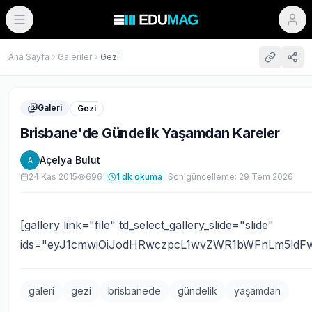
Ana Sayfa
Galeriler
Gezi
Galeri
Gezi
Brisbane'de Gündelik Yaşamdan Kareler
Açelya Bulut
A
24 Kas 2015
696
1
dk okuma
Son güncelleme:
29 Tem 2026
[gallery link="file" td_select_gallery_slide="slide"
ids="eyJ1cmwiOiJodHRwczpcL1wvZWR1bWFnLm5ldFw
galeri
gezi
brisbanede
gündelik
yaşamdan