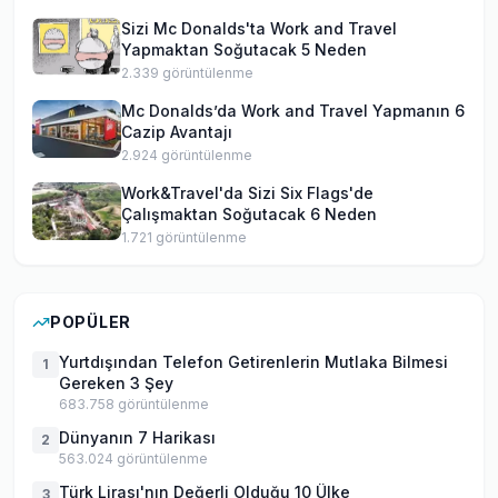
Sizi Mc Donalds'ta Work and Travel
Yapmaktan Soğutacak 5 Neden
2.339
görüntülenme
Mc Donalds’da Work and Travel Yapmanın 6
Cazip Avantajı
2.924
görüntülenme
Work&Travel'da Sizi Six Flags'de
Çalışmaktan Soğutacak 6 Neden
1.721
görüntülenme
POPÜLER
Yurtdışından Telefon Getirenlerin Mutlaka Bilmesi
1
Gereken 3 Şey
683.758
görüntülenme
Dünyanın 7 Harikası
2
563.024
görüntülenme
Türk Lirası'nın Değerli Olduğu 10 Ülke
3