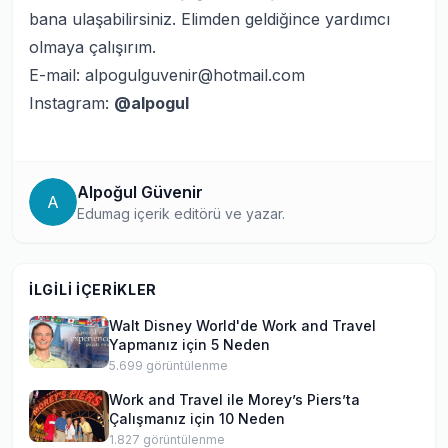
bana ulaşabilirsiniz. Elimden geldiğince yardımcı
olmaya çalışırım.
E-mail: alpogulguvenir@hotmail.com
Instagram:
@alpogul
Alpoğul Güvenir
A
Edumag içerik editörü ve yazar.
İLGILI İÇERIKLER
Walt Disney World'de Work and Travel
Yapmanız için 5 Neden
5.699
görüntülenme
Work and Travel ile Morey’s Piers’ta
Çalışmanız için 10 Neden
1.827
görüntülenme