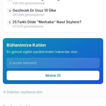
435.040
görüntülenme
Gezilecek En Ucuz 10 Ülke
4
293.596
görüntülenme
25 Farklı Dilde ‘’Merhaba’’ Nasıl Söylenir?
5
271.575
görüntülenme
Bültenimize Katılın
En güncel eğitim içeriklerinden haberdar olun.
Abone Ol
Galeriler
sayfasına dön