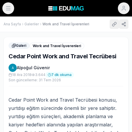
Ana Sayfa
Galeriler
Work and Travel İşverenleri
Galeri
Work and Travel İşverenleri
Cedar Point Work and Travel Tecrübesi
Alpoğul Güvenir
A
18 Ara 2018
3.644
7
dk okuma
Son güncelleme:
31 Tem 2026
Cedar Point Work and Travel Tecrübesi konusu,
yurtdışı eğitim sürecinde önemli bir yere sahiptir.
yurtdışı eğitim süreçleri, akademik planlama ve
kariyer hedefleri alanında yapılan araştırmalar,