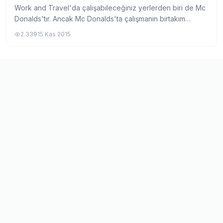
Work and Travel'da çalışabileceğiniz yerlerden biri de Mc
Donalds'tır. Ancak Mc Donalds'ta çalışmanın birtakım
zorlukları ve sizi soğutacak yönleri vardır.
2.339
15 Kas 2015