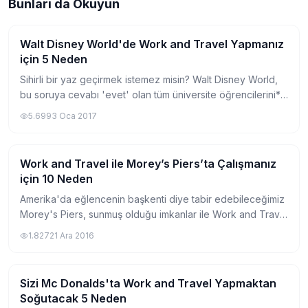
Bunları da Okuyun
Walt Disney World'de Work and Travel Yapmanız
Work and Travel İşverenleri
için 5 Neden
Sihirli bir yaz geçirmek istemez misin? Walt Disney World,
bu soruya cevabı 'evet' olan tüm üniversite öğrencilerini*,
kendi bünyesinde büyüleyici bir Work and Travel deneyimi
5.699
3 Oca 2017
için davet ediyor....
Work and Travel ile Morey’s Piers’ta Çalışmanız
Work and Travel İşverenleri
için 10 Neden
Amerika'da eğlencenin başkenti diye tabir edebileceğimiz
Morey's Piers, sunmuş olduğu imkanlar ile Work and Travel
programında öğrenciler için farklı kategoriye
1.827
21 Ara 2016
koyabileceğimiz bir iş yeri haline geli...
Sizi Mc Donalds'ta Work and Travel Yapmaktan
Work and Travel İşverenleri
Soğutacak 5 Neden