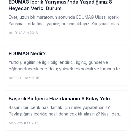
EDUMAG İçerik Yarışması'nda Yaşadığımız 8
Kategorisiz
Heyecan Verici Durum
Evet, uzun bir maratonun sonunda EDUMAG Ulusal İçerik
Yarışması'nda finali yapmış bulunmaktayız. Yarışmacı olarak
hepimizin aklında farklı içerikler, hayaller, umutlar, belki de
1.014
1 Ara 2016
yapılacaklar listesind...
EDUMAG Nedir?
Kategorisiz
Yurtdışı eğitim ile ilgili bilgilendirici, ilginç, güncel ve
eğlenceli içeriklerle dolu; yüksek teknolojili ve türünün tek
örneği olan, öğrencilere yönelik saygın ve son moda bu
2.100
1 Haz 2016
platformu gelin birlik...
Başarılı Bir İçerik Hazırlamanın 6 Kolay Yolu
Kategorisiz
Başarılı bir içerik hazırlamak için neler yapabilirsiniz?
Paylaştığınız içeriğe nasıl daha çok tık alırsınız? Nasıl daha
çok okunmasını sağlayabilirsiniz? Bu yazıda, yukarıdaki
597
25 Kas 2015
soruların cevaplarını...