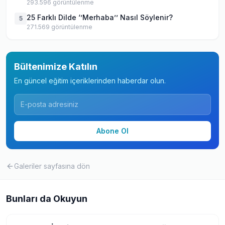
293.596
görüntülenme
25 Farklı Dilde ‘’Merhaba’’ Nasıl Söylenir?
5
271.569
görüntülenme
Bültenimize Katılın
En güncel eğitim içeriklerinden haberdar olun.
Abone Ol
Galeriler
sayfasına dön
Bunları da Okuyun