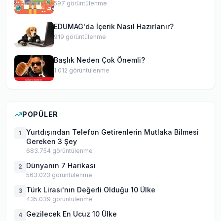
597
görüntülenme
EDUMAG'da İçerik Nasıl Hazırlanır?
919
görüntülenme
Başlık Neden Çok Önemli?
1.012
görüntülenme
POPÜLER
Yurtdışından Telefon Getirenlerin Mutlaka Bilmesi
1
Gereken 3 Şey
683.754
görüntülenme
Dünyanın 7 Harikası
2
563.023
görüntülenme
Türk Lirası'nın Değerli Olduğu 10 Ülke
3
435.039
görüntülenme
Gezilecek En Ucuz 10 Ülke
4