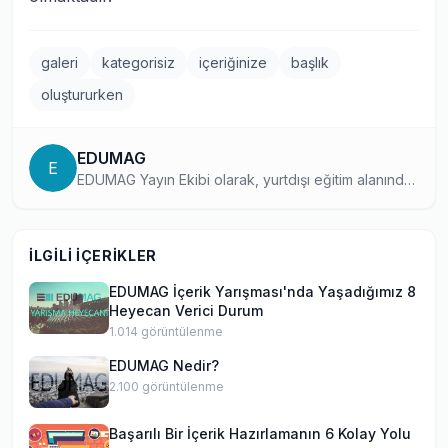
galeri
kategorisiz
içeriğinize
başlık
oluştururken
EDUMAG
E
EDUMAG Yayın Ekibi olarak, yurtdışı eğitim alanında
10 yılı aşkın süredir güvenilir ve güncel içerikler
üretiyoruz. Dil eğitiminden üniversite başvurularına,
Work and Travel programlarından Erasmus
İLGILI İÇERIKLER
deneyimlerine kadar geniş bir yelpazede, binlerce
öğrenciye rehberlik eden kapsamlı rehberler
EDUMAG İçerik Yarışması'nda Yaşadığımız 8
hazırlıyoruz. Amacımız, yurtdışında eğitim almak
Heyecan Verici Durum
isteyen her öğrencinin doğru bilgiye kolayca
1.014
görüntülenme
ulaşmasını sağlamaktır.
EDUMAG Nedir?
2.100
görüntülenme
Başarılı Bir İçerik Hazırlamanın 6 Kolay Yolu