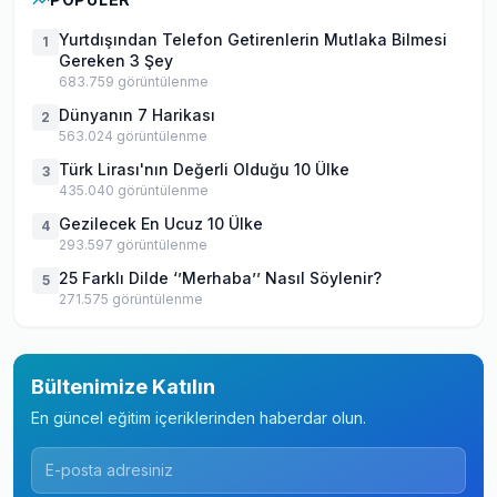
Yurtdışından Telefon Getirenlerin Mutlaka Bilmesi
1
Gereken 3 Şey
683.759
görüntülenme
Dünyanın 7 Harikası
2
563.024
görüntülenme
Türk Lirası'nın Değerli Olduğu 10 Ülke
3
435.040
görüntülenme
Gezilecek En Ucuz 10 Ülke
4
293.597
görüntülenme
25 Farklı Dilde ‘’Merhaba’’ Nasıl Söylenir?
5
271.575
görüntülenme
Bültenimize Katılın
En güncel eğitim içeriklerinden haberdar olun.