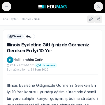
Ana Sayfa
Galeriler
Gezi
Galeri
Gezi
Illinois Eyaletine Gittiğinizde Görmeniz
Gereken En İyi 10 Yer
Halil İbrahim Çetin
H
22 Ara 2015
1.351
4
dk okuma
Son güncelleme:
31 Tem 2026
Illinois Eyaletine Gittiğinizde Görmeniz Gereken En
İyi 10 Yer konusu, yurtdışı eğitim sürecinde önemli
bir yere sahiptir. kariyer gelişimi, iş bulma stratejileri