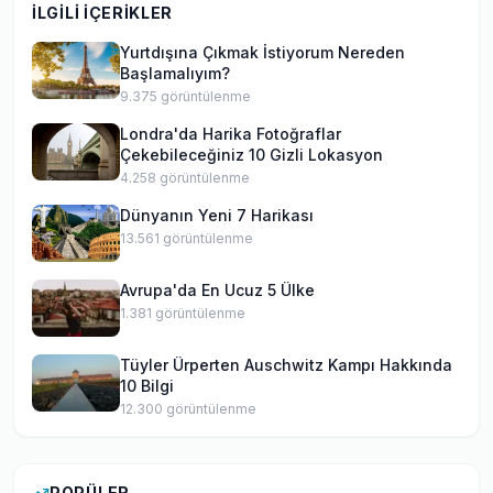
İLGILI İÇERIKLER
hareketliliği ve kültürlerarası iletişim konularında
rehberlik ediyor.
Yurtdışına Çıkmak İstiyorum Nereden
Başlamalıyım?
9.375
görüntülenme
Londra'da Harika Fotoğraflar
Çekebileceğiniz 10 Gizli Lokasyon
4.258
görüntülenme
Dünyanın Yeni 7 Harikası
13.561
görüntülenme
Avrupa'da En Ucuz 5 Ülke
1.381
görüntülenme
Tüyler Ürperten Auschwitz Kampı Hakkında
10 Bilgi
12.300
görüntülenme
POPÜLER