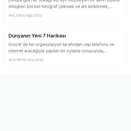
etmişken bol bol fotoğraf çekmek ve anı biriktirmek,
eminim hepimizin yapmak isteyeceği bir şeydir. Özellikle
4.258
10 Ağu 2020
benim gibi fotoğrafçılıkla da...
Dünyanın Yeni 7 Harikası
Gezi
İsviçre'de bir organizasyon tarafından cep telefonu ve
internet aracılığıyla yapılan bir oylama sonucunda,
dünyanın 7 harikasına alternatif olarak seçilmiş olan
13.561
15 Oca 2020
dünyanın yeni 7 harikası 2007 tarihinde...