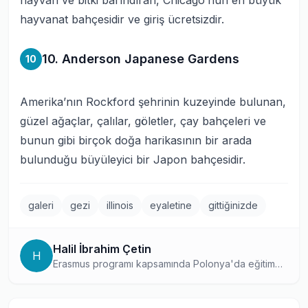
hayvan ve bitki barındıran, Chicago’nun en büyük
hayvanat bahçesidir ve giriş ücretsizdir.
10. Anderson Japanese Gardens
10
Amerika’nın Rockford şehrinin kuzeyinde bulunan,
güzel ağaçlar, çalılar, göletler, çay bahçeleri ve
bunun gibi birçok doğa harikasının bir arada
bulunduğu büyüleyici bir Japon bahçesidir.
galeri
gezi
illinois
eyaletine
gittiğinizde
Halil İbrahim Çetin
H
Erasmus programı kapsamında Polonya'da eğitim
deneyimi yaşamış, uluslararası değişim programları
konusunda bizzat deneyim sahibi bir yazar. Seyahat
tutkusunu eğitimle birleştiren içerikleriyle, öğrenci