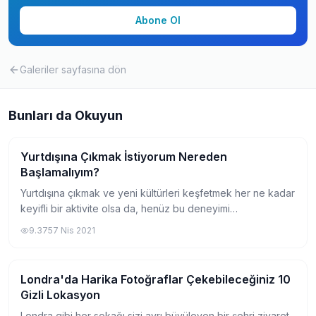
Abone Ol
Galeriler
sayfasına dön
Bunları da Okuyun
Yurtdışına Çıkmak İstiyorum Nereden
Gezi
Başlamalıyım?
Yurtdışına çıkmak ve yeni kültürleri keşfetmek her ne kadar
keyifli bir aktivite olsa da, henüz bu deneyimi
yaşamayanların kafasında çeşitli soru işaretleri
9.375
7 Nis 2021
oluşturabiliyor. Yurtdışına çıkmak isteyen...
Londra'da Harika Fotoğraflar Çekebileceğiniz 10
Gezi
Gizli Lokasyon
Londra gibi her sokağı sizi ayrı büyüleyen bir şehri ziyaret