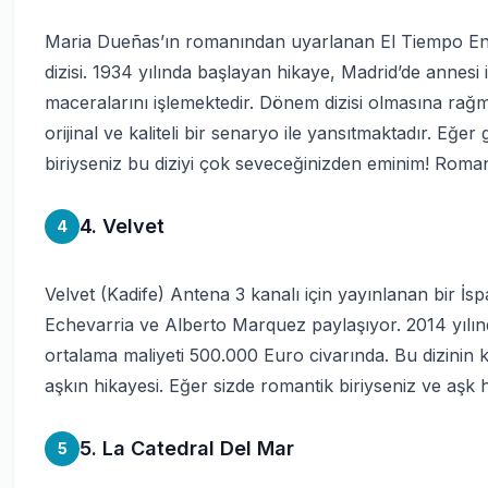
Maria Dueñas’ın romanından uyarlanan El Tiempo Entr
dizisi. 1934 yılında başlayan hikaye, Madrid’de annesi
maceralarını işlemektedir. Dönem dizisi olmasına rağme
orijinal ve kaliteli bir senaryo ile yansıtmaktadır. Eğer
biriyseniz bu diziyi çok seveceğinizden eminim! Romanı
4. Velvet
4
Velvet (Kadife) Antena 3 kanalı için yayınlanan bir İspa
Echevarria ve Alberto Marquez paylaşıyor. 2014 yılı
ortalama maliyeti 500.000 Euro civarında. Bu dizinin
aşkın hikayesi. Eğer sizde romantik biriyseniz ve aşk h
5. La Catedral Del Mar
5