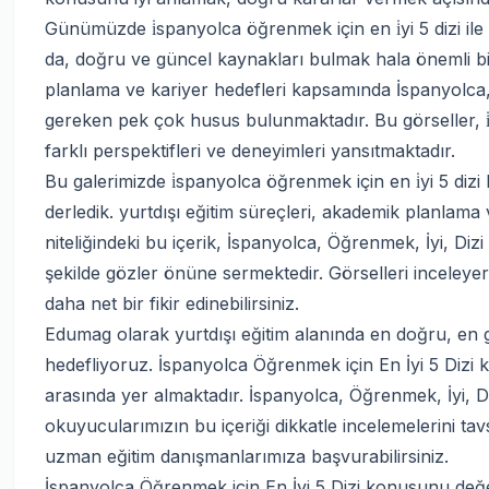
Günümüzde i̇spanyolca öğrenmek için en i̇yi 5 dizi ile 
da, doğru ve güncel kaynakları bulmak hala önemli bir 
planlama ve kariyer hedefleri kapsamında İspanyolca, 
gereken pek çok husus bulunmaktadır. Bu görseller, i̇
farklı perspektifleri ve deneyimleri yansıtmaktadır.
Bu galerimizde i̇spanyolca öğrenmek için en i̇yi 5 dizi 
derledik. yurtdışı eğitim süreçleri, akademik planlama
niteliğindeki bu içerik, İspanyolca, Öğrenmek, İyi, Diz
şekilde gözler önüne sermektedir. Görselleri inceleyer
daha net bir fikir edinebilirsiniz.
Edumag olarak yurtdışı eğitim alanında en doğru, en g
hedefliyoruz. İspanyolca Öğrenmek için En İyi 5 Dizi 
arasında yer almaktadır. İspanyolca, Öğrenmek, İyi, Di
okuyucularımızın bu içeriği dikkatle incelemelerini t
uzman eğitim danışmanlarımıza başvurabilirsiniz.
İspanyolca Öğrenmek için En İyi 5 Dizi konusunu değe