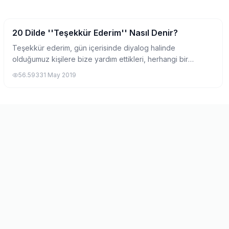
20 Dilde ''Teşekkür Ederim'' Nasıl Denir?
Eğlence
Teşekkür ederim, gün içerisinde diyalog halinde
olduğumuz kişilere bize yardım ettikleri, herhangi bir
sebepten dolayı hayatımızı kolaylaştırdıkları için sıklıkla
56.593
31 May 2019
kullandığımız bir minnet ifadesi. Asl...