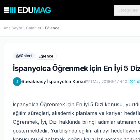
Kategoriler
Ana Sayfa
Galeriler
Eğlence
Galeri
Eğlence
İspanyolca Öğrenmek için En İyi 5 Diz
Speakeasy İspanyolca Kursu
11 May 2018
47.440
4
d
S
İspanyolca Öğrenmek için En İyi 5 Dizi konusu, yurtdışı
eğitim süreçleri, akademik planlama ve kariyer hedefle
Öğrenmek, İyi, Dizi hakkında bilinçli adımlar atmanın ö
göstermektedir. Yurtdışında eğitim almayı hedefleyen öğ
konusunu iyi anlamak, doğru kararlar vermek açısın