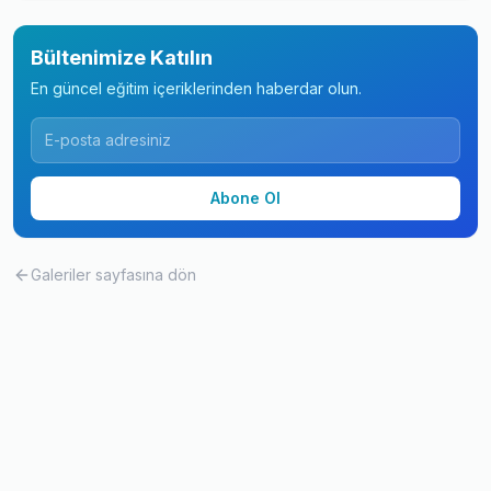
Bültenimize Katılın
En güncel eğitim içeriklerinden haberdar olun.
Abone Ol
Galeriler
sayfasına dön