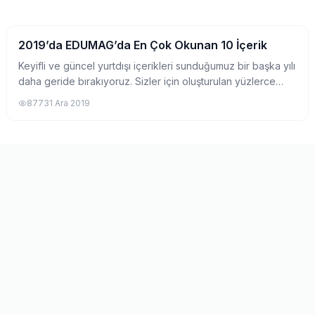
2019’da EDUMAG’da En Çok Okunan 10 İçerik
Eğlence
Keyifli ve güncel yurtdışı içerikleri sunduğumuz bir başka yılı
daha geride bırakıyoruz. Sizler için oluşturulan yüzlerce
içerik arasından 2019 yılında yazılmış ve en çok okunan 10
877
31 Ara 2019
EDUMAG içeriğini de...