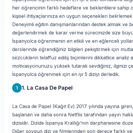
her öğrencinin farklı hedeflere ve beklentilere sahip
kişisel ihtiyaçlarınıza en uygun seçenekleri belirlemek
Deneyimli eğitim danışmanlarından destek almak ve be
değerlendirmek de karar verme sürecinizde size büyük
İspanyolca öğrenmenin en etkili ve en eğlenceli yolları
derslerinde öğrendiğiniz bilgileri pekiştirmek için mu
sözcüklerin telaffuz ediliş biçimlerini dikkatlice anali
motivasyonunuzu yüksek tutarak sevdiğiniz, ilginizi çek
İspanyolca öğrenmek için en iyi 5 diziyi derledik.
1. La Casa De Papel
1
La Casa de Papel (Kağıt Ev) 2017 yılında yayına giren,
başlanan ve daha sonra Netflix tarafından yayın hakla
dizisidir. Dizide İspanya Krallığı’nın darphanesine düz
Diğer soygun dizi ve filmlerinden son derece farklı ve 