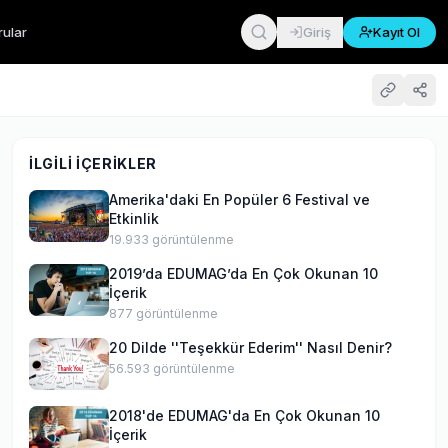
rular
Giriş
Kayıt Ol
İLGILI İÇERIKLER
Amerika'daki En Popüler 6 Festival ve
Etkinlik
19.933
görüntülenme
2019’da EDUMAG’da En Çok Okunan 10
İçerik
877
görüntülenme
20 Dilde ''Teşekkür Ederim'' Nasıl Denir?
56.593
görüntülenme
2018'de EDUMAG'da En Çok Okunan 10
İçerik