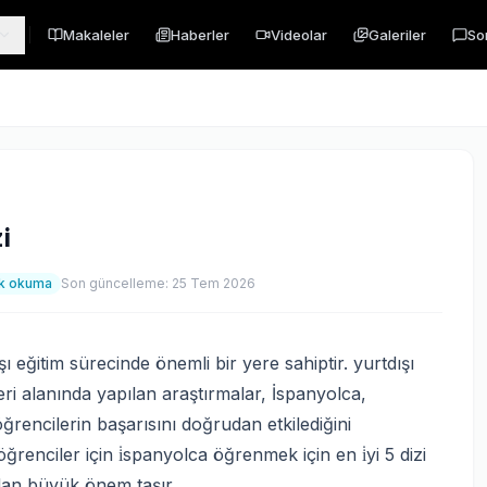
Makaleler
Haberler
Videolar
Galeriler
So
i
k okuma
Son güncelleme:
25 Tem 2026
 eğitim sürecinde önemli bir yere sahiptir. yurtdışı
ri alanında yapılan araştırmalar, İspanyolca,
ğrencilerin başarısını doğrudan etkilediğini
renciler için i̇spanyolca öğrenmek için en i̇yi 5 dizi
dan büyük önem taşır.