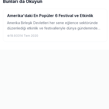
Bunları da Okuyun
Amerika'daki En Popüler 6 Festival ve Etkinlik
Eğlence
Amerika Birleşik Devletleri her sene eğlence sektöründe
düzenlediği etkinlik ve festivalleriyle dünya gündeminde
yer almaktadır. Peki ne zaman, nerede, hangi etkinliğe
19.933
14 Tem 2020
katılmalıyız ? Bu sorunun cevabı...