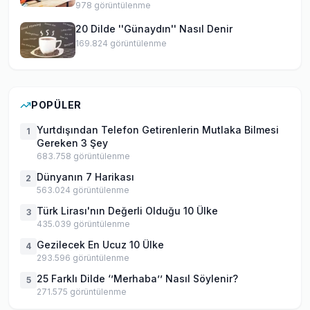
978
görüntülenme
20 Dilde ''Günaydın'' Nasıl Denir
169.824
görüntülenme
POPÜLER
Yurtdışından Telefon Getirenlerin Mutlaka Bilmesi
1
Gereken 3 Şey
683.758
görüntülenme
Dünyanın 7 Harikası
2
563.024
görüntülenme
Türk Lirası'nın Değerli Olduğu 10 Ülke
3
435.039
görüntülenme
Gezilecek En Ucuz 10 Ülke
4
293.596
görüntülenme
25 Farklı Dilde ‘’Merhaba’’ Nasıl Söylenir?
5
271.575
görüntülenme