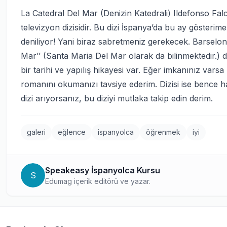
La Catedral Del Mar (Denizin Katedrali) Ildefonso Fal
televizyon dizisidir. Bu dizi İspanya’da bu ay gösterime 
deniliyor! Yani biraz sabretmeniz gerekecek. Barselona’
Mar’’ (Santa Maria Del Mar olarak da bilinmektedir.) diğ
bir tarihi ve yapılış hikayesi var. Eğer imkanınız var
romanını okumanızı tavsiye ederim. Dizisi ise bence ha
dizi arıyorsanız, bu diziyi mutlaka takip edin derim.
galeri
eğlence
ispanyolca
öğrenmek
iyi
Speakeasy İspanyolca Kursu
S
Edumag içerik editörü ve yazar.