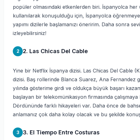
popüler olmasındaki etkenlerden biri. İspanyolca her ü
kullanılarak konuşulduğu için, İspanyolca öğrenmeye
yapımı dizilerle başlamanızı öneririm. Daha sonra sevi
izleyebilirsiniz!
2. Las Chicas Del Cable
2
Yine bir Netflix İspanya dizisi. Las Chicas Del Cable (Ka
dizisi. Baş rollerinde Blanca Suarez, Ana Fernandez gib
yılında gösterime girdi ve oldukça büyük başarı kazand
başlayan bir telekomünikasyon firmasında çalışmaya ba
Dördününde farklı hikayeleri var. Daha önce de bahset
anlamanız çok daha kolay olacak ve bu şekilde konu
3. El Tiempo Entre Costuras
3