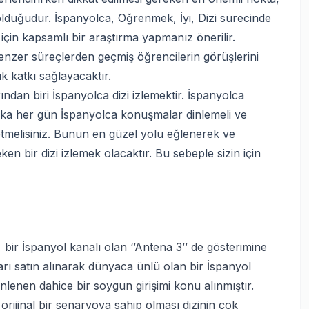
 olduğudur. İspanyolca, Öğrenmek, İyi, Dizi sürecinde
 için kapsamlı bir araştırma yapmanız önerilir.
nzer süreçlerden geçmiş öğrencilerin görüşlerini
 katkı sağlayacaktır.
ndan biri İspanyolca dizi izlemektir. İspanyolca
tlaka her gün İspanyolca konuşmalar dinlemeli ve
z etmelisiniz. Bunun en güzel yolu eğlenerek ve
en bir dizi izlemek olacaktır. Bu sebeple sizin için
 bir İspanyol kanalı olan ‘’Antena 3’’ de gösterimine
rı satın alınarak dünyaca ünlü olan bir İspanyol
enlenen dahice bir soygun girişimi konu alınmıştır.
orijinal bir senaryoya sahip olması dizinin çok