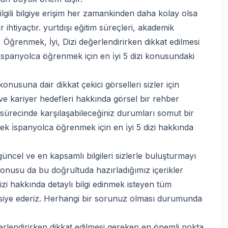
ilgili bilgiye erişim her zamankinden daha kolay olsa
ihtiyaçtır. yurtdışı eğitim süreçleri, akademik
Öğrenmek, İyi, Dizi değerlendirirken dikkat edilmesi
spanyolca öğrenmek için en i̇yi 5 dizi konusundaki
konusuna dair dikkat çekici görselleri sizler için
 ve kariyer hedefleri hakkında görsel bir rehber
i sürecinde karşılaşabileceğiniz durumları somut bir
ek i̇spanyolca öğrenmek için en i̇yi 5 dizi hakkında
üncel ve en kapsamlı bilgileri sizlerle buluşturmayı
konusu da bu doğrultuda hazırladığımız içerikler
zi hakkında detaylı bilgi edinmek isteyen tüm
avsiye ederiz. Herhangi bir sorunuz olması durumunda
rlendirirken dikkat edilmesi gereken en önemli nokta,