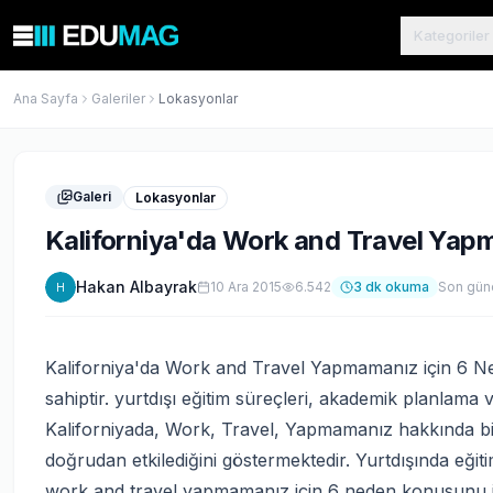
Kategoriler
Ana Sayfa
Galeriler
Lokasyonlar
Galeri
Lokasyonlar
Kaliforniya'da Work and Travel Yap
Hakan Albayrak
10 Ara 2015
6.542
3
dk okuma
Son gün
H
Kaliforniya'da Work and Travel Yapmamanız için 6 Ned
sahiptir. yurtdışı eğitim süreçleri, akademik planlama 
Kaliforniyada, Work, Travel, Yapmamanız hakkında bili
doğrudan etkilediğini göstermektedir. Yurtdışında eğit
work and travel yapmamanız için 6 neden konusunu i