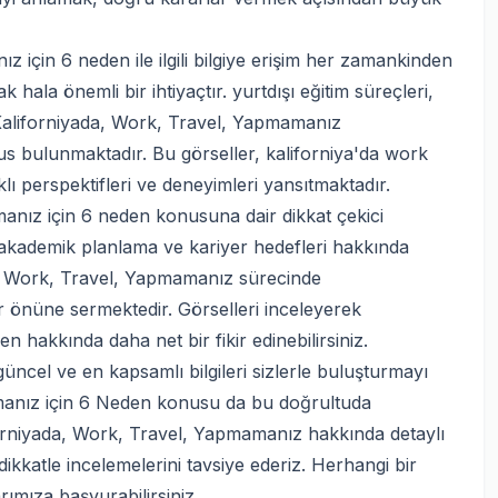
çin 6 neden ile ilgili bilgiye erişim her zamankinden
ala önemli bir ihtiyaçtır. yurtdışı eğitim süreçleri,
Kaliforniyada, Work, Travel, Yapmamanız
us bulunmaktadır. Bu görseller, kaliforniya'da work
 perspektifleri ve deneyimleri yansıtmaktadır.
anız için 6 neden konusuna dair dikkat çekici
ri, akademik planlama ve kariyer hedefleri hakkında
ada, Work, Travel, Yapmamanız sürecinde
er önüne sermektedir. Görselleri inceleyerek
 hakkında daha net bir fikir edinebilirsiniz.
üncel ve en kapsamlı bilgileri sizlerle buluşturmayı
manız için 6 Neden konusu da bu doğrultuda
iforniyada, Work, Travel, Yapmamanız hakkında detaylı
ikkatle incelemelerini tavsiye ederiz. Herhangi bir
mıza başvurabilirsiniz.