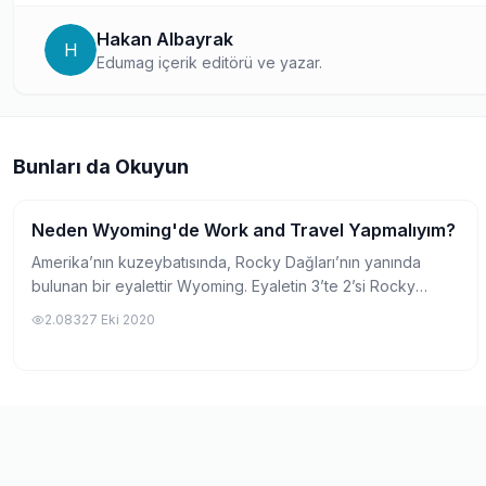
Hakan Albayrak
H
Edumag içerik editörü ve yazar.
Bunları da Okuyun
Neden Wyoming'de Work and Travel Yapmalıyım?
Lokasyonlar
Amerika’nın kuzeybatısında, Rocky Dağları’nın yanında
bulunan bir eyalettir Wyoming. Eyaletin 3’te 2’si Rocky
Dağları ile kaplıdır. Amerika’nın yüzölçümü bakımından en
2.083
27 Eki 2020
büyük eyaletlerinden biri olan W...