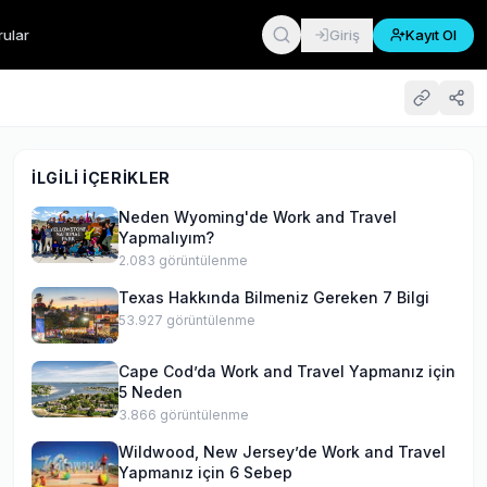
rular
Giriş
Kayıt Ol
İLGILI İÇERIKLER
Neden Wyoming'de Work and Travel
Yapmalıyım?
2.083
görüntülenme
Texas Hakkında Bilmeniz Gereken 7 Bilgi
53.927
görüntülenme
Cape Cod’da Work and Travel Yapmanız için
5 Neden
3.866
görüntülenme
Wildwood, New Jersey’de Work and Travel
Yapmanız için 6 Sebep