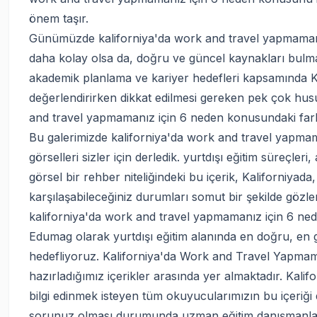
önem taşır.
Günümüzde kaliforniya'da work and travel yapmamanız i
daha kolay olsa da, doğru ve güncel kaynakları bulmak h
akademik planlama ve kariyer hedefleri kapsamında 
değerlendirirken dikkat edilmesi gereken pek çok hus
and travel yapmamanız için 6 neden konusundaki farklı
Bu galerimizde kaliforniya'da work and travel yapmam
görselleri sizler için derledik. yurtdışı eğitim süreçle
görsel bir rehber niteliğindeki bu içerik, Kaliforniy
karşılaşabileceğiniz durumları somut bir şekilde gözl
kaliforniya'da work and travel yapmamanız için 6 neden
Edumag olarak yurtdışı eğitim alanında en doğru, en g
hedefliyoruz. Kaliforniya'da Work and Travel Yapma
hazırladığımız içerikler arasında yer almaktadır. Kal
bilgi edinmek isteyen tüm okuyucularımızın bu içeriği d
sorunuz olması durumunda uzman eğitim danışmanları