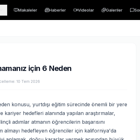
Makaleler
Haberler
Videolar
Galeriler
So
mamanız için 6 Neden
celleme:
10 Tem 2026
en konusu, yurtdışı eğitim sürecinde önemli bir yere
ve kariyer hedefleri alanında yapılan araştırmalar,
nçli adımlar atmanın öğrencilerin başarısını
im almayı hedefleyen öğrenciler için kaliforniya'da
yi anlamak, doğru kararlar vermek açısından büyük