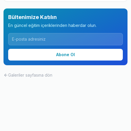
Bültenimize Katılın
En güncel eğitim içeriklerinden haberdar olun.
Abone Ol
Galeriler
sayfasına dön