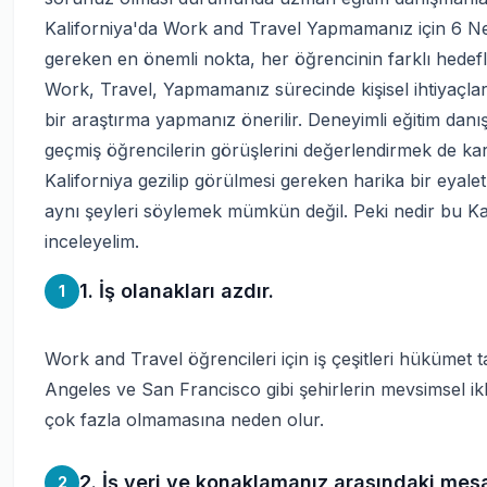
Kaliforniya'da Work and Travel Yapmamanız için 6 Ne
gereken en önemli nokta, her öğrencinin farklı hedefl
Work, Travel, Yapmamanız sürecinde kişisel ihtiyaçlar
bir araştırma yapmanız önerilir. Deneyimli eğitim da
geçmiş öğrencilerin görüşlerini değerlendirmek de kar
Kaliforniya gezilip görülmesi gereken harika bir eyale
aynı şeyleri söylemek mümkün değil. Peki nedir bu Kali
inceleyelim.
1. İş olanakları azdır.
1
Work and Travel öğrencileri için iş çeşitleri hükümet ta
Angeles ve San Francisco gibi şehirlerin mevsimsel ikl
çok fazla olmamasına neden olur.
2. İş yeri ve konaklamanız arasındaki mesa
2