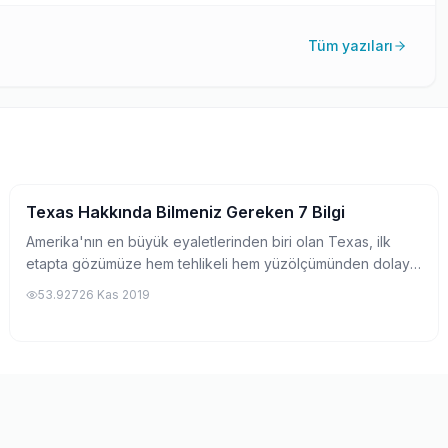
Tüm yazıları
Texas Hakkında Bilmeniz Gereken 7 Bilgi
Lokasyonlar
Amerika'nın en büyük eyaletlerinden biri olan Texas, ilk
etapta gözümüze hem tehlikeli hem yüzölçümünden dolayı
çok büyük gelebilmektedir. Ancak eyaletin içine girdikten
53.927
26 Kas 2019
sonra hem sosyal çevre hem de...