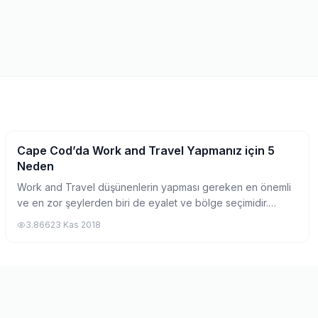
Cape Cod’da Work and Travel Yapmanız için 5
Lokasyonlar
Neden
Work and Travel düşünenlerin yapması gereken en önemli
ve en zor şeylerden biri de eyalet ve bölge seçimidir.
Birçok J1 öğrencisinin tercih ettiği Cape Cod bölgesinin
3.866
23 Kas 2018
neden bu kadar popüler olduğuna g...