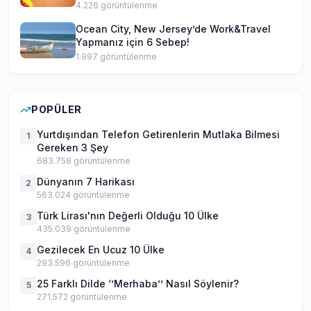
4.226
görüntülenme
Ocean City, New Jersey’de Work&Travel
Yapmanız için 6 Sebep!
1.997
görüntülenme
POPÜLER
Yurtdışından Telefon Getirenlerin Mutlaka Bilmesi
1
Gereken 3 Şey
683.758
görüntülenme
Dünyanın 7 Harikası
2
563.024
görüntülenme
Türk Lirası'nın Değerli Olduğu 10 Ülke
3
435.039
görüntülenme
Gezilecek En Ucuz 10 Ülke
4
293.596
görüntülenme
25 Farklı Dilde ‘’Merhaba’’ Nasıl Söylenir?
5
271.572
görüntülenme