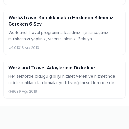
tavsiyelerden bahsetmek...
Work&Travel Konaklamaları Hakkında Bilmeniz
Work and Travel Hakkında
Gereken 6 Şey
Work and Travel programına katıldınız, işinizi seçtiniz,
mülakatınızı yaptınız, vizenizi aldınız. Peki ya
konaklamanız? Work and Travel programının en önemli
1.010
16 Ara 2019
parçalarından biri olan konaklama konus...
Work and Travel Adaylarının Dikkatine
Work and Travel Hakkında
Her sektörde olduğu gibi iyi hizmet veren ve hizmetinde
ciddi sıkıntılar olan firmalar yurtdışı eğitim sektöründe de
mevcut. Bu sebeple Work and Travel ile ilgilenenlere
868
9 Ağu 2019
dikkatli olmaları gereken bir...