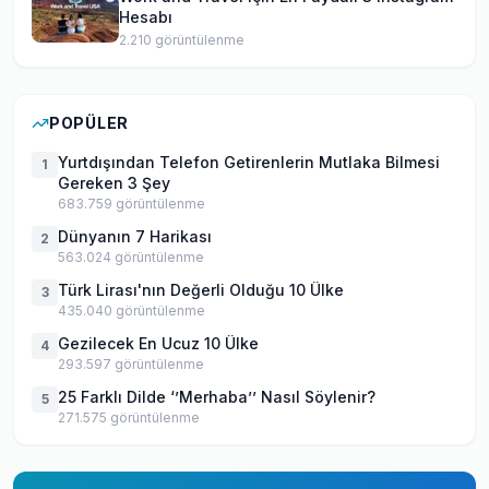
Hesabı
2.210
görüntülenme
POPÜLER
Yurtdışından Telefon Getirenlerin Mutlaka Bilmesi
1
Gereken 3 Şey
683.759
görüntülenme
Dünyanın 7 Harikası
2
563.024
görüntülenme
Türk Lirası'nın Değerli Olduğu 10 Ülke
3
435.040
görüntülenme
Gezilecek En Ucuz 10 Ülke
4
293.597
görüntülenme
25 Farklı Dilde ‘’Merhaba’’ Nasıl Söylenir?
5
271.575
görüntülenme