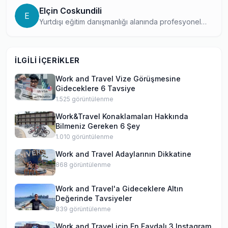
Elçin Coskundili
E
Yurtdışı eğitim danışmanlığı alanında profesyonel
deneyime sahip, öğrencilerin doğru program ve
okul seçiminde rehberlik eden bir eğitim uzmanı.
Danışmanlık bilgi birikimini yazılarına taşıyarak,
İLGILI İÇERIKLER
kapsamlı ve güvenilir içerikler üretiyor.
Work and Travel Vize Görüşmesine
Gideceklere 6 Tavsiye
1.525
görüntülenme
Work&Travel Konaklamaları Hakkında
Bilmeniz Gereken 6 Şey
1.010
görüntülenme
Work and Travel Adaylarının Dikkatine
868
görüntülenme
Work and Travel'a Gideceklere Altın
Değerinde Tavsiyeler
839
görüntülenme
Work and Travel için En Faydalı 3 Instagram