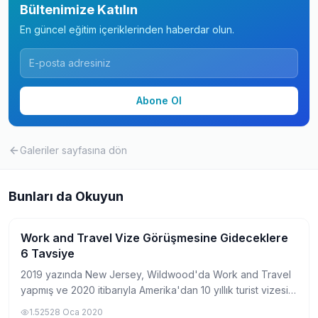
Bültenimize Katılın
En güncel eğitim içeriklerinden haberdar olun.
Abone Ol
Galeriler
sayfasına dön
Bunları da Okuyun
Work and Travel Vize Görüşmesine Gideceklere
Work and Travel Hakkında
6 Tavsiye
2019 yazında New Jersey, Wildwood'da Work and Travel
yapmış ve 2020 itibarıyla Amerika'dan 10 yıllık turist vizesi
almış birisi olarak bu yazımda sizlere işinize yarayabilecek
1.525
28 Oca 2020