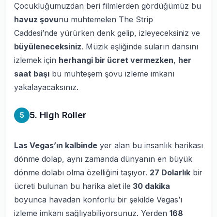
Çocukluğumuzdan beri filmlerden gördüğümüz bu
havuz şovu
nu muhtemelen The Strip
Caddesi’nde yürürken denk gelip, izleyeceksiniz ve
büyüleneceksiniz
. Müzik eşliğinde suların dansını
izlemek için
herhangi bir ücret vermezken
,
her
saat başı
bu muhteşem şovu izleme imkanı
yakalayacaksınız.
5. High Roller
5
Las Vegas’ın kalbinde
yer alan bu insanlık harikası
dönme dolap, aynı zamanda dünyanın en büyük
dönme dolabı olma özelliğini taşıyor.
27 Dolarlık
bir
ücreti bulunan bu harika alet ile
30 dakika
boyunca havadan konforlu bir şekilde Vegas’ı
izleme imkanı sağlıyabiliyorsunuz. Yerden
168