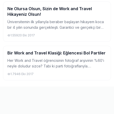
Ne Olursa Olsun, Sizin de Work and Travel
Travel (Gezi, Eğlence, Alışveriş)
Hikayeniz Olsun!
Üniversitemin ilk yıllarıyla beraber başlayan hikayem koca
bir 4 yılın sonunda gerçekleşti. Garantici ve gerçekçi bir
aileye sahip olduğum için, değil Amerika’ya gitmek,
1.559
20 Eki 2017
onlardan ayrı İzmir’de 4 yıl b...
Bir Work and Travel Klasiği: Eğlencesi Bol Partiler
Travel (Gezi, Eğlence, Alışveriş)
Her Work and Travel öğrencisinin fotoğraf arşivinin %60’ı
neyle doludur sizce? Tabi ki parti fotoğraflarıyla.
Amerika’ya gittiğinizde mahalledeki komşuları
1.794
6 Eki 2017
dedikodunuzu yaptıracak kadar kıskandıran, e...