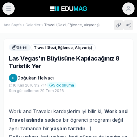
Ana Sayfa
Galeriler
Travel (Gezi, Eğlence, Alışveriş)
Galeri
Travel (Gezi, Eğlence, Alışveriş)
Las Vegas'ın Büyüsüne Kapılacağınız 8
Turistik Yer
Doğukan Helvacı
D
10 Kas 2016
2.714
5
dk okuma
Son güncelleme:
29 Tem 2026
Work and Travelcı kardeşlerim iyi bilir ki,
Work and
Travel aslında
sadece bir ögrenci programı değil
aynı zamanda bir
yaşam tarzıdır
. :)