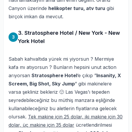
hatırlamaktayım ama tam emin değilim. Grand
Canyon üzerinde
helikopter turu, atv turu
gibi
birçok imkan da mevcut.
3. Stratosphere Hotel / New York - New
3
York Hotel
Sabah kahvaltıda yürek mi yiyorsun ? Mermiye
kafa mı atıyorsun ? Bunların hepsini unut action
arıyorsan
Stratosphere Hotel
‘e çıkıp ”
Insanity, X
Screem, Big Shot, Sky Jump
” gibi makinelere
varsa şekliniz bekleriz 🙂 Las Vegas’ı tepeden
seyredebileceğiniz bu müthiş manzara eşliğinde
kullanabileceğiniz bu aletlerin fiyatlarına gelecek
olursak.
Tek makine için 25 dolar, iki makine için 30
dolar, üç makine için 35 dolar
ücretlendirilmesi