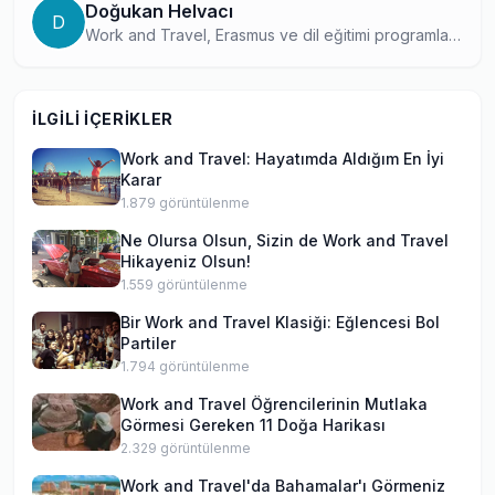
Doğukan Helvacı
D
Work and Travel, Erasmus ve dil eğitimi programları
konusunda kapsamlı bilgi birikimine sahip bir yurtdışı
eğitim içerik uzmanı. Farklı program türlerindeki
deneyimlerini ve araştırmalarını okuyucularıyla
İLGILI İÇERIKLER
paylaşarak, doğru program seçiminde öğrencilere
yol gösteriyor.
Work and Travel: Hayatımda Aldığım En İyi
Karar
1.879
görüntülenme
Ne Olursa Olsun, Sizin de Work and Travel
Hikayeniz Olsun!
1.559
görüntülenme
Bir Work and Travel Klasiği: Eğlencesi Bol
Partiler
1.794
görüntülenme
Work and Travel Öğrencilerinin Mutlaka
Görmesi Gereken 11 Doğa Harikası
2.329
görüntülenme
Work and Travel'da Bahamalar'ı Görmeniz