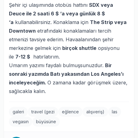
Şehir içi ulaşımında otobüs hattını
SDX veya
Deuce ile 2 saati 6 $ ‘a veya günlük 8 $
‘a
kullanabilirsiniz. Konaklama için
The Strip veya
Downtown
etrafındaki konaklamaları tercih
etmenizi tavsiye ederim. Havaalanından şehir
merkezine gelmek için
birçok shuttle
opsiyonu
ile
7-12 $
hatırlatırım.
Umarım yazımı faydalı bulmuşsunuzdur.
Bir
sonraki yazımda Batı yakasından Los Angeles’ı
inceleyeceğim.
O zamana kadar görüşmek üzere,
sağlıcakla kalın.
galeri
travel (gezi
eğlence
alışveriş)
las
vegasın
büyüsüne