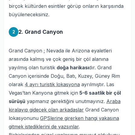
birçok kültürden esintiler görüp onların karşısında
büyüleneceksiniz.
2. Grand Canyon
2
Grand Canyon ; Nevada ile Arizona eyaletleri
arasında kalmış ve çok geniş bir çöl alanına
yayılmış olan turistik
doğa harikası
dır. Grand
Canyon içerisinde Doğu, Batı, Kuzey, Güney Rim
olarak
4 ayrı turistik lokasyona
ayrılmıştır. Las
Vegas’tan Kanyona gitmek için
5-6 saatlik bir çöl
sürüşü
yapmanız gerektiğini unutmayınız.
Araba
kiralayıp gidecek olan arkadaşlar
Grand Canyon
lokasyonunu
GPSlerine girerken hangi yakasına
gitmek istediklerini de yazsınlar
.