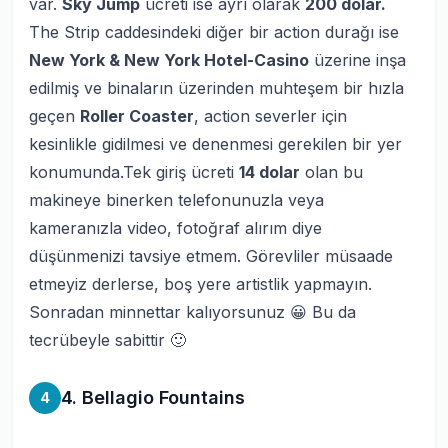
var.
Sky Jump
ücreti ise ayrı olarak
200 dolar.
The Strip caddesindeki diğer bir action durağı ise
New York & New York Hotel-Casino
üzerine inşa
edilmiş ve binaların üzerinden muhteşem bir hızla
geçen
Roller Coaster
, action severler için
kesinlikle gidilmesi ve denenmesi gerekilen bir yer
konumunda.Tek giriş ücreti
14 dolar
olan bu
makineye binerken telefonunuzla veya
kameranızla video, fotoğraf alırım diye
düşünmenizi tavsiye etmem. Görevliler müsaade
etmeyiz derlerse, boş yere artistlik yapmayın.
Sonradan minnettar kalıyorsunuz 😀 Bu da
tecrübeyle sabittir 🙂
4. Bellagio Fountains
4