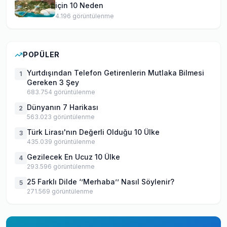
için 10 Neden
4.196
görüntülenme
POPÜLER
Yurtdışından Telefon Getirenlerin Mutlaka Bilmesi
1
Gereken 3 Şey
683.754
görüntülenme
Dünyanın 7 Harikası
2
563.023
görüntülenme
Türk Lirası'nın Değerli Olduğu 10 Ülke
3
435.039
görüntülenme
Gezilecek En Ucuz 10 Ülke
4
293.596
görüntülenme
25 Farklı Dilde ‘’Merhaba’’ Nasıl Söylenir?
5
271.569
görüntülenme