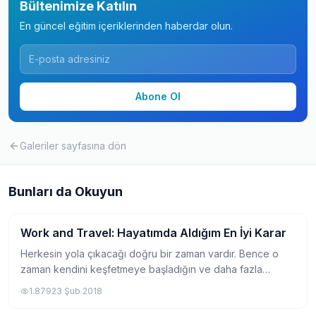
Bültenimize Katılın
En güncel eğitim içeriklerinden haberdar olun.
Abone Ol
Galeriler
sayfasına dön
Bunları da Okuyun
Work and Travel: Hayatımda Aldığım En İyi Karar
Travel (Gezi, Eğlence, Alışveriş)
Herkesin yola çıkacağı doğru bir zaman vardır. Bence o
zaman kendini keşfetmeye başladığın ve daha fazla
keşfetmek istediğin de ortaya çıkıyor. Benim hikayem Work
1.879
23 Şub 2018
and Travel şöyle başlıyor;