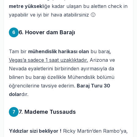
metre yüksek
liğe kadar ulaşan bu aletten check in
yapabilir ve iyi bir hava atabilirsiniz 🙂
6. Hoover dam Barajı
6
Tam bir
mühendislik harikası olan
bu baraj,
Vegas’a sadece 1 saat uzaklıktadır.
Arizona ve
Nevada eyaletlerini birbirinden ayırmasıyla da
bilinen bu barajı özellikle Mühendislik bölümü
öğrencilerine tavsiye ederim.
Baraj Turu 30
dolar
dır.
7. Mademe Tussauds
7
Yıldızlar sizi bekliyor !
Ricky Martin’den Rambo’ya,