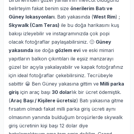
Birbirlerinden güzel yanlarının mevcut olduğunu
belirteyim fakat benim size
önerilerim
Batı ve
Güney lokasyonları
. Batı yakasında (
West Rim
) ;
Skywalk (Cam Teras)
ile bu doğa harikasını kuş
bakışı izleyebilir ve instagramınızda çok popi
olacak fotoğraflar paylaşabilirsiniz. 🙂
Güney
yakasında
ise doğa
gözlem evi
ve eski mimari
yapıtların balkon çıkıntıları ile eşsiz manzarayı
güzel bir açıyla yakalayabilir ve kapak fotoğrafınız
için ideal fotoğraflar çekebilirsiniz. Tecrübeyle
sabittir 😀 Ben Güney yakasına gittim ve
Milli parka
giriş
için araç başı
30 dolar
lık bir ücret ödemiştik.
(
Araç Başı / Kişilere ücretsiz
) Batı yakasına gitme
fırsatım olmadı fakat milli parka giriş ücreti aynı
olmasının yanında bulduğum broşürlerde skywalk
giriş ücretinin kişi başı 12 dolar diye