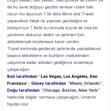
Doğu yakası, batı yakası, hadi güneye de ineyim ya
da bu sene doğuyu gezdim seneye rotam batı
olsun mu diyorsun ? İlk defa Work and Travel
yapacaksın fakat ne yapman gerektiğini mi
bilmiyorsun ? Belki bu konuda küçük de olsa bir
yardımım dokunur dedim ve şehirleri tüm
aktiviteleriyle incelemeye karar verdim.
Travel kısmında gezilecek şehirlerde yapılabilecek
başlıca aktivitelere ve bunların maliyetinden
ulaşımına kadar elimden geldiğince anlatmaya
çalışacağım.
Batı tarafından
'
'
Las Vegas, Los Angeles, San
Fransisco
'',
Güney tarafından
''
Miami, Orlando
'',
Doğu tarafından
''
Chicago
,
Boston, New York
''
hakkında bilgiler vermeye çalışacağım. Umarım
faydalı olur.