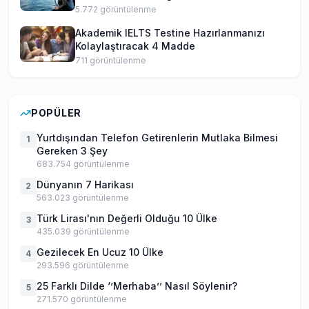
5.772
görüntülenme
Akademik IELTS Testine Hazırlanmanızı
Kolaylaştıracak 4 Madde
711
görüntülenme
POPÜLER
Yurtdışından Telefon Getirenlerin Mutlaka Bilmesi
1
Gereken 3 Şey
683.754
görüntülenme
Dünyanın 7 Harikası
2
563.023
görüntülenme
Türk Lirası'nın Değerli Olduğu 10 Ülke
3
435.039
görüntülenme
Gezilecek En Ucuz 10 Ülke
4
293.596
görüntülenme
25 Farklı Dilde ‘’Merhaba’’ Nasıl Söylenir?
5
271.570
görüntülenme