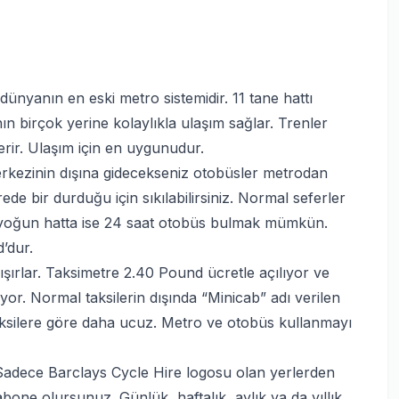
ünyanın en eski metro sistemidir. 11 tane hattı
 birçok yerine kolaylıkla ulaşım sağlar. Trenler
rir. Ulaşım için en uygunudur.
merkezinin dışına gidecekseniz otobüsler metrodan
de bir durduğu için sıkılabilirsiniz. Normal seferler
k yoğun hatta ise 24 saat otobüs bulmak mümkün.
’dur.
alışırlar. Taksimetre 2.40 Pound ücretle açılıyor ve
ıyor. Normal taksilerin dışında “Minicab” adı verilen
 taksilere göre daha ucuz. Metro ve otobüs kullanmayı
. Sadece Barclays Cycle Hire logosu olan yerlerden
e abone olursunuz. Günlük, haftalık, aylık ya da yıllık