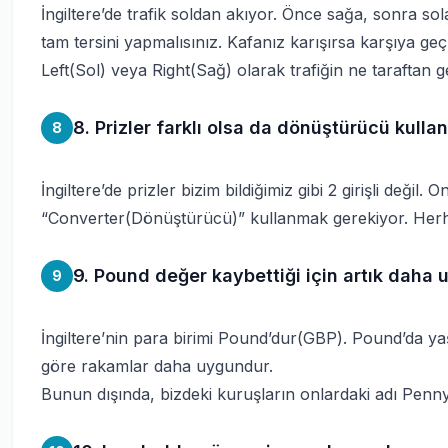
İngiltere’de trafik soldan akıyor. Önce sağa, sonra so
tam tersini yapmalısınız. Kafanız karışırsa karşıya g
Left(Sol) veya Right(Sağ) olarak trafiğin ne taraftan gel
8. Prizler farklı olsa da dönüştürücü kullana
8
İngiltere’de prizler bizim bildiğimiz gibi 2 girişli değil. 
“Converter(Dönüştürücü)” kullanmak gerekiyor. Herhang
9. Pound değer kaybettiği için artık daha 
9
İngiltere’nin para birimi Pound’dur(GBP). Pound’da y
göre rakamlar daha uygundur.
Bunun dışında, bizdeki kuruşların onlardaki adı Penn