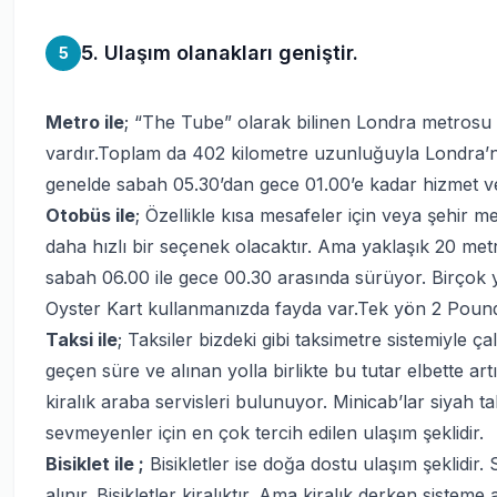
5. Ulaşım olanakları geniştir.
5
Metro ile
; “The Tube” olarak bilinen Londra metrosu d
vardır.Toplam da 402 kilometre uzunluğuyla Londra’nın
genelde sabah 05.30’dan gece 01.00’e kadar hizmet ve
Otobüs ile
; Özellikle kısa mesafeler için veya şehir 
daha hızlı bir seçenek olacaktır. Ama yaklaşık 20 metre
sabah 06.00 ile gece 00.30 arasında sürüyor. Birço
Oyster Kart kullanmanızda fayda var.Tek yön 2 Pound
Taksi ile
; Taksiler bizdeki gibi taksimetre sistemiyle ç
geçen süre ve alınan yolla birlikte bu tutar elbette art
kiralık araba servisleri bulunuyor. Minicab’lar siyah
sevmeyenler için en çok tercih edilen ulaşım şeklidir.
Bisiklet ile
;
Bisikletler ise doğa dostu ulaşım şeklidir
alınır. Bisikletler kiralıktır. Ama kiralık derken sistem