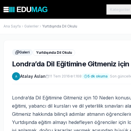
Kategoriler
Ana Sayfa
Galeriler
Yurtdışında Dil Okulu
Galeri
Yurtdışında Dil Okulu
Londra’da Dil Eğitimine Gitmeniz içi
Atalay Aslan
11 Tem 2016
1.168
5
dk okuma
Son güncel
A
Londra’da Dil Eğitimine Gitmeniz için 10 Neden konusu, 
eğitimi, yabancı dil kursları ve dil yeterlilik sınavları 
Gitmeniz hakkında bilinçli adımlar atmanın öğrencileri
Yurtdışında eğitim almayı hedefleyen öğrenciler için l
iyi anlamak, doğru kararlar vermek açısından büyük 