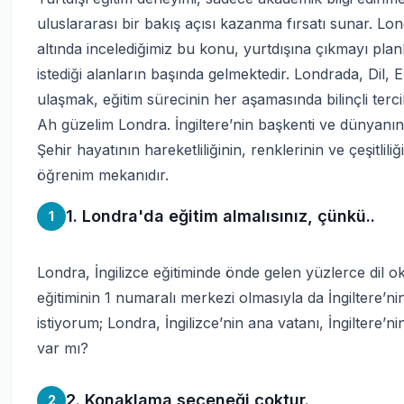
uluslararası bir bakış açısı kazanma fırsatı sunar. Lon
altında incelediğimiz bu konu, yurtdışına çıkmayı planl
istediği alanların başında gelmektedir. Londrada, Dil, Eğ
ulaşmak, eğitim sürecinin her aşamasında bilinçli terci
Ah güzelim Londra. İngiltere’nin başkenti ve dünyanın e
Şehir hayatının hareketliliğinin, renklerinin ve çeşitlil
öğrenim mekanıdır.
1. Londra'da eğitim almalısınız, çünkü..
1
Londra, İngilizce eğitiminde önde gelen yüzlerce dil o
eğitiminin 1 numaralı merkezi olmasıyla da İngiltere’n
istiyorum; Londra, İngilizce’nin ana vatanı, İngiltere’n
var mı?
2. Konaklama seçeneği çoktur.
2