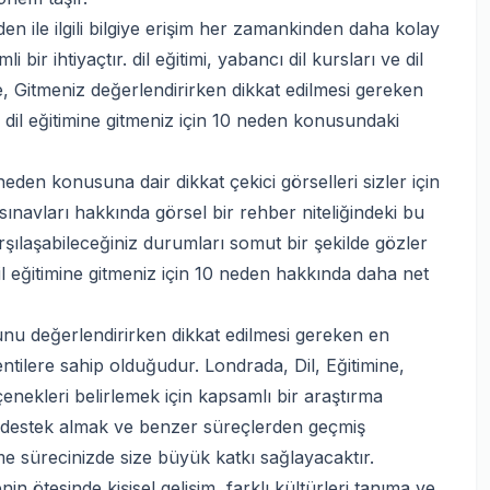
en ile ilgili bilgiye erişim her zamankinden daha kolay
ir ihtiyaçtır. dil eğitimi, yabancı dil kursları ve dil
ne, Gitmeniz değerlendirirken dikkat edilmesi gereken
dil eğitimine gitmeniz için 10 neden konusundaki
neden konusuna dair dikkat çekici görselleri sizler için
lik sınavları hakkında görsel bir rehber niteliğindeki bu
rşılaşabileceğiniz durumları somut bir şekilde gözler
il eğitimine gitmeniz için 10 neden hakkında daha net
unu değerlendirirken dikkat edilmesi gereken en
ntilere sahip olduğudur. Londrada, Dil, Eğitimine,
çenekleri belirlemek için kapsamlı bir araştırma
n destek almak ve benzer süreçlerden geçmiş
e sürecinizde size büyük katkı sağlayacaktır.
n ötesinde kişisel gelişim, farklı kültürleri tanıma ve