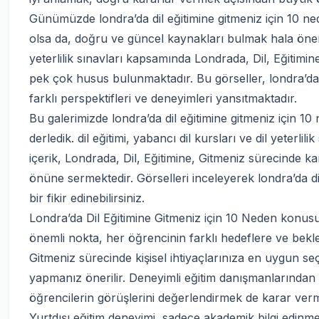
Günümüzde londra’da dil eğitimine gitmeniz için 10 ned
olsa da, doğru ve güncel kaynakları bulmak hala önemli b
yeterlilik sınavları kapsamında Londrada, Dil, Eğitimi
pek çok husus bulunmaktadır. Bu görseller, londra’da 
farklı perspektifleri ve deneyimleri yansıtmaktadır.
Bu galerimizde londra’da dil eğitimine gitmeniz için 10 
derledik. dil eğitimi, yabancı dil kursları ve dil yeterli
içerik, Londrada, Dil, Eğitimine, Gitmeniz sürecinde ka
önüne sermektedir. Görselleri inceleyerek londra’da d
bir fikir edinebilirsiniz.
Londra’da Dil Eğitimine Gitmeniz için 10 Neden konus
önemli nokta, her öğrencinin farklı hedeflere ve bekle
Gitmeniz sürecinde kişisel ihtiyaçlarınıza en uygun se
yapmanız önerilir. Deneyimli eğitim danışmanlarında
öğrencilerin görüşlerini değerlendirmek de karar verm
Yurtdışı eğitim deneyimi, sadece akademik bilgi edinmeni