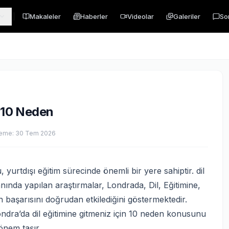
Makaleler
Haberler
Videolar
Galeriler
So
n 10 Neden
leme:
30 Tem 2026
yurtdışı eğitim sürecinde önemli bir yere sahiptir. dil
alanında yapılan araştırmalar, Londrada, Dil, Eğitimine,
n başarısını doğrudan etkilediğini göstermektedir.
ondra’da dil eğitimine gitmeniz için 10 neden konusunu
önem taşır.