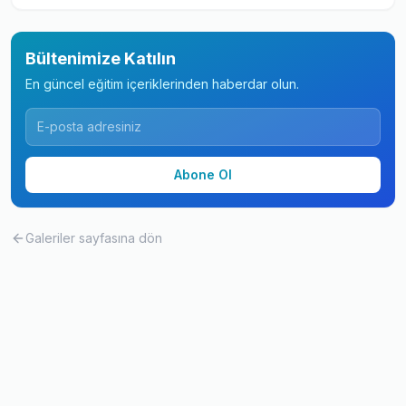
Bültenimize Katılın
En güncel eğitim içeriklerinden haberdar olun.
Abone Ol
Galeriler
sayfasına dön