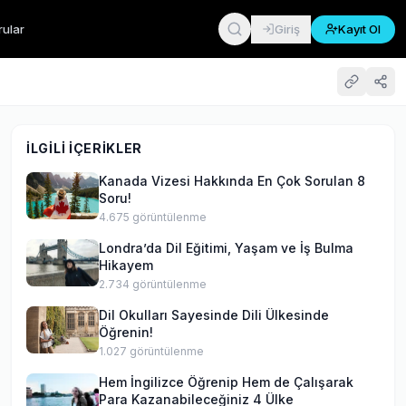
rular
Giriş
Kayıt Ol
İLGILI İÇERIKLER
Kanada Vizesi Hakkında En Çok Sorulan 8
Soru!
4.675
görüntülenme
Londra’da Dil Eğitimi, Yaşam ve İş Bulma
Hikayem
2.734
görüntülenme
Dil Okulları Sayesinde Dili Ülkesinde
Öğrenin!
1.027
görüntülenme
Hem İngilizce Öğrenip Hem de Çalışarak
Para Kazanabileceğiniz 4 Ülke