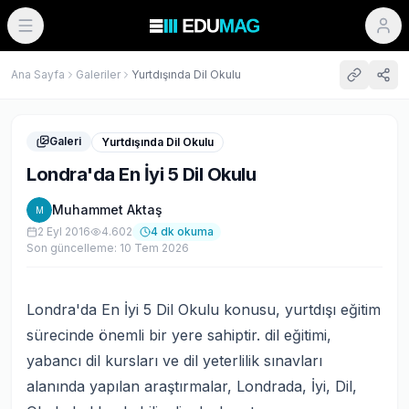
Ana Sayfa
Galeriler
Yurtdışında Dil Okulu
Galeri
Yurtdışında Dil Okulu
Londra'da En İyi 5 Dil Okulu
Muhammet Aktaş
M
2 Eyl 2016
4.602
4
dk okuma
Son güncelleme:
10 Tem 2026
Londra'da En İyi 5 Dil Okulu konusu, yurtdışı eğitim
sürecinde önemli bir yere sahiptir. dil eğitimi,
yabancı dil kursları ve dil yeterlilik sınavları
alanında yapılan araştırmalar, Londrada, İyi, Dil,