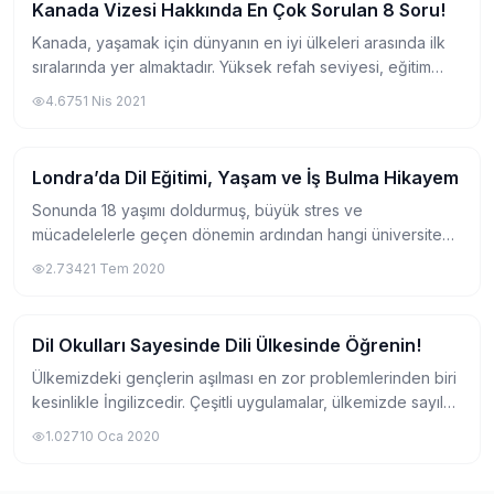
Kanada Vizesi Hakkında En Çok Sorulan 8 Soru!
Yurtdışında Dil Okulu
Kanada, yaşamak için dünyanın en iyi ülkeleri arasında ilk
sıralarında yer almaktadır. Yüksek refah seviyesi, eğitim
kalitesi, son yıllarda izlediği iyimser nitelikli göçmen
4.675
1 Nis 2021
politikaları ve hem dil ok...
Londra’da Dil Eğitimi, Yaşam ve İş Bulma Hikayem
Yurtdışında Dil Okulu
Sonunda 18 yaşımı doldurmuş, büyük stres ve
mücadelelerle geçen dönemin ardından hangi üniversitede
hangi bölüme gideceğim kesinleşmiş ve Uludağ
2.734
21 Tem 2020
Üniversitesi Mimarlık Fakültesi’nde birinci yılımı dold...
Dil Okulları Sayesinde Dili Ülkesinde Öğrenin!
Yurtdışında Dil Okulu
Ülkemizdeki gençlerin aşılması en zor problemlerinden biri
kesinlikle İngilizcedir. Çeşitli uygulamalar, ülkemizde sayıları
binleri geçen dil kursları, yabancı dil kitapları ve dahası
1.027
10 Oca 2020
İngilizce gelişi...