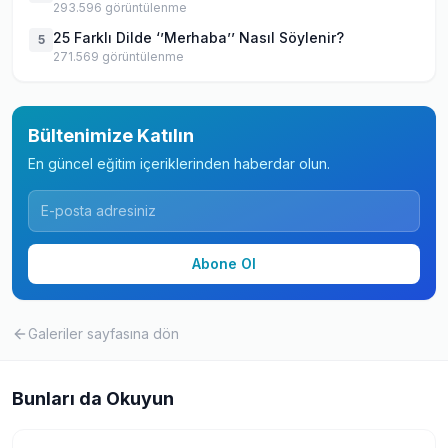
293.596
görüntülenme
25 Farklı Dilde ‘’Merhaba’’ Nasıl Söylenir?
5
271.569
görüntülenme
Bültenimize Katılın
En güncel eğitim içeriklerinden haberdar olun.
Abone Ol
Galeriler
sayfasına dön
Bunları da Okuyun