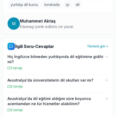
yurtdışı dil kursu
londrada
iyi
dil
Muhammet Aktaş
M
Edumag içerik editörü ve yazar.
İlgili Soru-Cevaplar
Tümünü gör
Hiç İngilizce bilmeden yurtdışında dil eğitimine gidilir
mi?
1
cevap
Avustralya'da üniversitelerin dil okulları var mı?
2
cevap
Avustralya'da dil eğitimi aldığım süre boyunca
acentamdan ne tür hizmetler alabilirim?
2
cevap