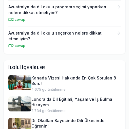
Avustralya'da dil okulu program seçimi yaparken
nelere dikkat etmeliyim?
2
cevap
Avustralya'da dil okulu seçerken nelere dikkat
etmeliyim?
2
cevap
İLGILI İÇERIKLER
Kanada Vizesi Hakkında En Çok Sorulan 8
Soru!
4.675
görüntülenme
Londra’da Dil Eğitimi, Yaşam ve İş Bulma
Hikayem
2.734
görüntülenme
Dil Okulları Sayesinde Dili Ülkesinde
Öğrenin!