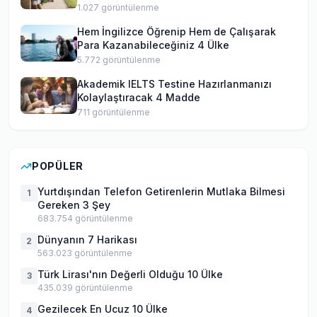
1.027
görüntülenme
Hem İngilizce Öğrenip Hem de Çalışarak
Para Kazanabileceğiniz 4 Ülke
5.772
görüntülenme
Akademik IELTS Testine Hazırlanmanızı
Kolaylaştıracak 4 Madde
711
görüntülenme
POPÜLER
Yurtdışından Telefon Getirenlerin Mutlaka Bilmesi
1
Gereken 3 Şey
683.754
görüntülenme
Dünyanın 7 Harikası
2
563.023
görüntülenme
Türk Lirası'nın Değerli Olduğu 10 Ülke
3
435.039
görüntülenme
Gezilecek En Ucuz 10 Ülke
4