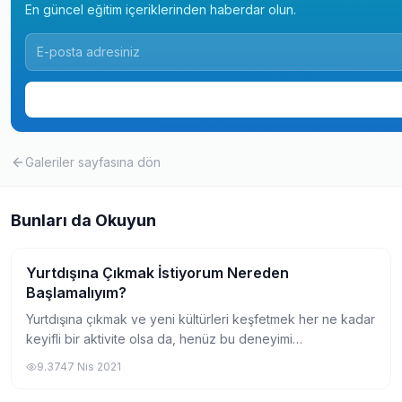
En güncel eğitim içeriklerinden haberdar olun.
Galeriler
sayfasına dön
Bunları da Okuyun
Yurtdışına Çıkmak İstiyorum Nereden
Gezi
Başlamalıyım?
Yurtdışına çıkmak ve yeni kültürleri keşfetmek her ne kadar
keyifli bir aktivite olsa da, henüz bu deneyimi
yaşamayanların kafasında çeşitli soru işaretleri
9.374
7 Nis 2021
oluşturabiliyor. Yurtdışına çıkmak isteyen...