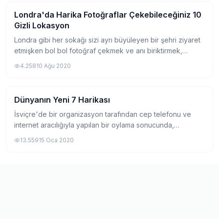
Londra'da Harika Fotoğraflar Çekebileceğiniz 10
Gezi
Gizli Lokasyon
Londra gibi her sokağı sizi ayrı büyüleyen bir şehri ziyaret
etmişken bol bol fotoğraf çekmek ve anı biriktirmek,
eminim hepimizin yapmak isteyeceği bir şeydir. Özellikle
4.258
10 Ağu 2020
benim gibi fotoğrafçılıkla da...
Dünyanın Yeni 7 Harikası
Gezi
İsviçre'de bir organizasyon tarafından cep telefonu ve
internet aracılığıyla yapılan bir oylama sonucunda,
dünyanın 7 harikasına alternatif olarak seçilmiş olan
13.559
15 Oca 2020
dünyanın yeni 7 harikası 2007 tarihinde...