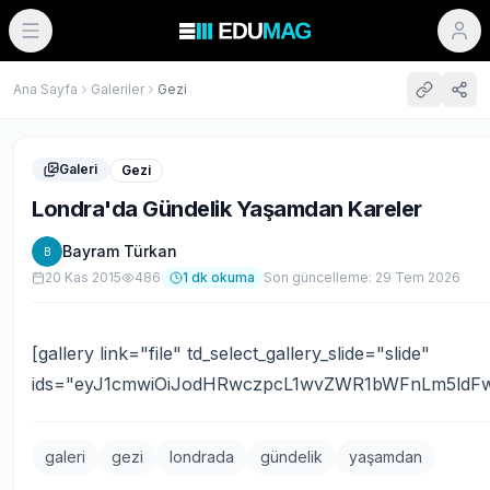
Ana Sayfa
Galeriler
Gezi
Galeri
Gezi
Londra'da Gündelik Yaşamdan Kareler
Bayram Türkan
B
20 Kas 2015
486
1
dk okuma
Son güncelleme:
29 Tem 2026
[gallery link="file" td_select_gallery_slide="slide"
ids="eyJ1cmwiOiJodHRwczpcL1wvZWR1bWFnLm5ldFwv
galeri
gezi
londrada
gündelik
yaşamdan