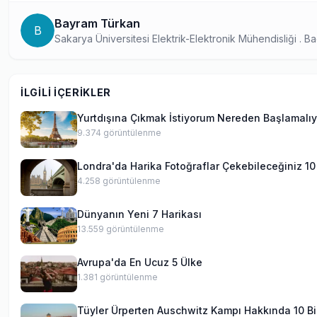
Bayram Türkan
B
Sakarya Üniversitesi Elektrik-Elektronik Mühendisliği . 
İLGILI İÇERIKLER
Yurtdışına Çıkmak İstiyorum Nereden Başlamalı
9.374
görüntülenme
Londra'da Harika Fotoğraflar Çekebileceğiniz 10
4.258
görüntülenme
Dünyanın Yeni 7 Harikası
13.559
görüntülenme
Avrupa'da En Ucuz 5 Ülke
1.381
görüntülenme
Tüyler Ürperten Auschwitz Kampı Hakkında 10 Bi