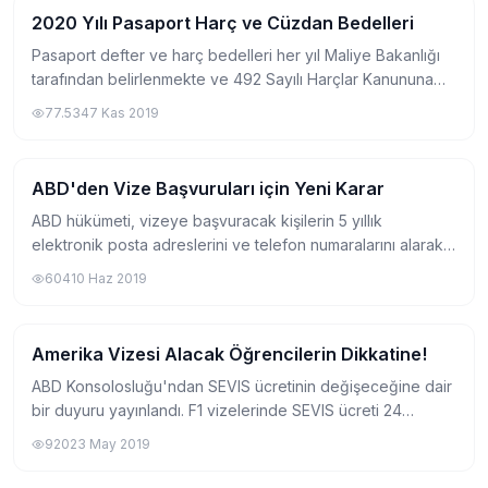
2020 Yılı Pasaport Harç ve Cüzdan Bedelleri
Vize
Pasaport defter ve harç bedelleri her yıl Maliye Bakanlığı
tarafından belirlenmekte ve 492 Sayılı Harçlar Kanununa
bağlı Harçlar Kanunu Genel Tebliği (6) sayılı tarife ve
77.534
7 Kas 2019
Değerli Kağıtlar Kanunu Genel...
ABD'den Vize Başvuruları için Yeni Karar
Vize
ABD hükümeti, vizeye başvuracak kişilerin 5 yıllık
elektronik posta adreslerini ve telefon numaralarını alarak
değerlendirme yapacak. ABD Dışişleri Bakanlığı'nın yeni
604
10 Haz 2019
düzenlemesi kapsamında, vize i...
Amerika Vizesi Alacak Öğrencilerin Dikkatine!
Vize
ABD Konsolosluğu'ndan SEVIS ücretinin değişeceğine dair
bir duyuru yayınlandı. F1 vizelerinde SEVIS ücreti 24
Haziran 2019 itibariyle 200$'dan 350$'a yükselecek.
920
23 May 2019
Henüz kayıt olmamış ya da kayıt olu...