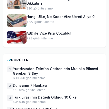
Dikkatine!
920
görüntülenme
Hangi Ülke, Ne Kadar Vize Ücreti Alıyor?
1.222
görüntülenme
ABD ile Vize Krizi Çözüldü!
798
görüntülenme
POPÜLER
Yurtdışından Telefon Getirenlerin Mutlaka Bilmesi
1
Gereken 3 Şey
683.758
görüntülenme
Dünyanın 7 Harikası
2
563.024
görüntülenme
Türk Lirası'nın Değerli Olduğu 10 Ülke
3
435.040
görüntülenme