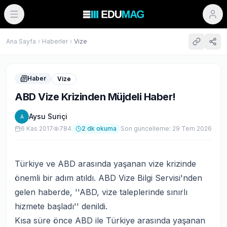
Ana Sayfa
Haberler
Vize
Haber
Vize
ABD Vize Krizinden Müjdeli Haber!
Aysu Suriçi
A
6 Kas 2017
784
2
dk okuma
Son güncelleme:
29 Tem 2026
Türkiye ve ABD arasında yaşanan vize krizinde
önemli bir adım atıldı. ABD Vize Bilgi Servisi'nden
gelen haberde, ''ABD, vize taleplerinde sınırlı
hizmete başladı'' denildi.
Kısa süre önce ABD ile Türkiye arasında yaşanan