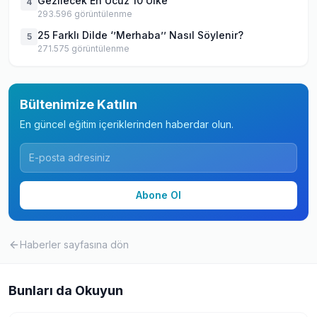
Gezilecek En Ucuz 10 Ülke
4
293.596
görüntülenme
25 Farklı Dilde ‘’Merhaba’’ Nasıl Söylenir?
5
271.575
görüntülenme
Bültenimize Katılın
En güncel eğitim içeriklerinden haberdar olun.
Abone Ol
Haberler
sayfasına dön
Bunları da Okuyun