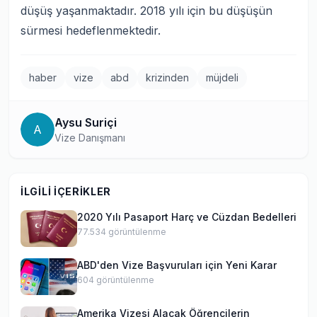
düşüş yaşanmaktadır. 2018 yılı için bu düşüşün
sürmesi hedeflenmektedir.
haber
vize
abd
krizinden
müjdeli
Aysu Suriçi
A
Vize Danışmanı
İLGILI İÇERIKLER
2020 Yılı Pasaport Harç ve Cüzdan Bedelleri
77.534
görüntülenme
ABD'den Vize Başvuruları için Yeni Karar
604
görüntülenme
Amerika Vizesi Alacak Öğrencilerin