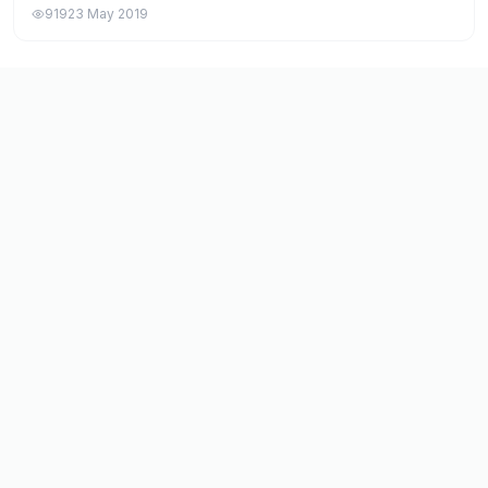
Haziran 2019 itibariyle 200$'dan 350$'a yükselecek.
919
23 May 2019
Henüz kayıt olmamış ya da kayıt olu...