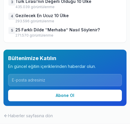
Türk Lirası'nın Değerli Olduğu 10 Ülke
3
435.039
görüntülenme
Gezilecek En Ucuz 10 Ülke
4
293.596
görüntülenme
25 Farklı Dilde ‘’Merhaba’’ Nasıl Söylenir?
5
271.570
görüntülenme
Bültenimize Katılın
En güncel eğitim içeriklerinden haberdar olun.
Abone Ol
Haberler
sayfasına dön