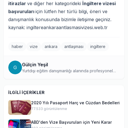
itirazlar
ve diğer her kategorideki
İngiltere vizesi
başvuruları
için lütfen her türlü bilgi, öneri ve
danışmanlık konusunda
bizimle
iletişime geçiniz.
kaynak:
ingiltereankaraantlasmasivizesi.web.tr
haber
vize
ankara
antlaşması
ingiltere
Gülçin Yeşil
G
Yurtdışı eğitim danışmanlığı alanında profesyonel
olarak çalışan, farklı ülkelerdeki eğitim programlarını
ve başvuru süreçlerini yakından bilen bir uzman.
Danışmanlık tecrübesini yazılarına yansıtarak,
İLGILI İÇERIKLER
öğrencilere güvenilir bilgiler sunuyor.
2020 Yılı Pasaport Harç ve Cüzdan Bedelleri
77.533
görüntülenme
ABD'den Vize Başvuruları için Yeni Karar