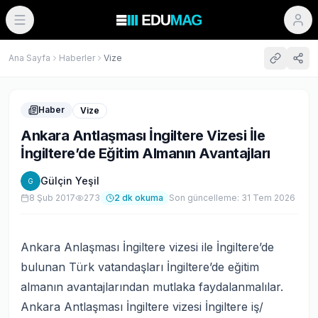
Ana Sayfa
Haberler
Vize
Haber
Vize
Ankara Antlaşması İngiltere Vizesi İle
İngiltere’de Eğitim Almanın Avantajları
Gülçin Yeşil
G
8 Şub 2017
273
2
dk okuma
Son güncelleme:
31 Tem 2026
Ankara Anlaşması İngiltere vizesi ile İngiltere’de
bulunan Türk vatandaşları İngiltere’de eğitim
almanın avantajlarından mutlaka faydalanmalılar.
Ankara Antlaşması İngiltere vizesi İngiltere iş/