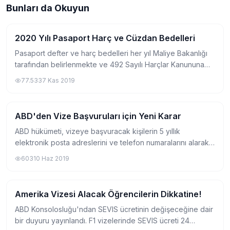
Bunları da Okuyun
2020 Yılı Pasaport Harç ve Cüzdan Bedelleri
Vize
Pasaport defter ve harç bedelleri her yıl Maliye Bakanlığı
tarafından belirlenmekte ve 492 Sayılı Harçlar Kanununa
bağlı Harçlar Kanunu Genel Tebliği (6) sayılı tarife ve
77.533
7 Kas 2019
Değerli Kağıtlar Kanunu Genel...
ABD'den Vize Başvuruları için Yeni Karar
Vize
ABD hükümeti, vizeye başvuracak kişilerin 5 yıllık
elektronik posta adreslerini ve telefon numaralarını alarak
değerlendirme yapacak. ABD Dışişleri Bakanlığı'nın yeni
603
10 Haz 2019
düzenlemesi kapsamında, vize i...
Amerika Vizesi Alacak Öğrencilerin Dikkatine!
Vize
ABD Konsolosluğu'ndan SEVIS ücretinin değişeceğine dair
bir duyuru yayınlandı. F1 vizelerinde SEVIS ücreti 24