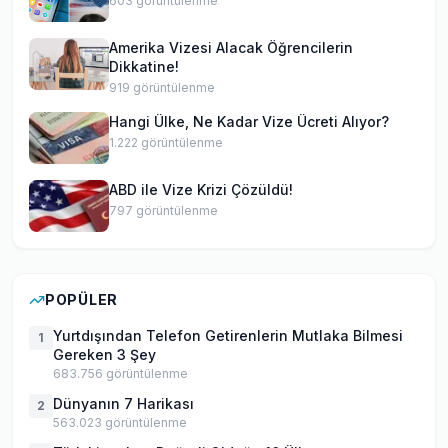
603
görüntülenme
Amerika Vizesi Alacak Öğrencilerin
Dikkatine!
919
görüntülenme
Hangi Ülke, Ne Kadar Vize Ücreti Alıyor?
1.222
görüntülenme
ABD ile Vize Krizi Çözüldü!
797
görüntülenme
POPÜLER
Yurtdışından Telefon Getirenlerin Mutlaka Bilmesi
1
Gereken 3 Şey
683.756
görüntülenme
Dünyanın 7 Harikası
2
563.023
görüntülenme