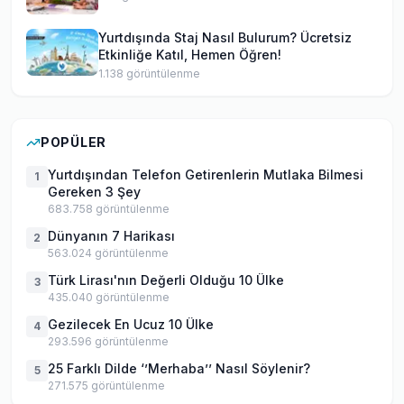
Yurtdışında Staj Nasıl Bulurum? Ücretsiz
Etkinliğe Katıl, Hemen Öğren!
1.138
görüntülenme
POPÜLER
Yurtdışından Telefon Getirenlerin Mutlaka Bilmesi
1
Gereken 3 Şey
683.758
görüntülenme
Dünyanın 7 Harikası
2
563.024
görüntülenme
Türk Lirası'nın Değerli Olduğu 10 Ülke
3
435.040
görüntülenme
Gezilecek En Ucuz 10 Ülke
4
293.596
görüntülenme
25 Farklı Dilde ‘’Merhaba’’ Nasıl Söylenir?
5
271.575
görüntülenme