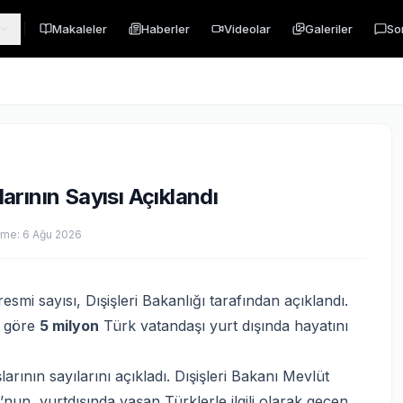
Makaleler
Haberler
Videolar
Galeriler
So
rının Sayısı Açıklandı
eme:
6 Ağu 2026
smi sayısı, Dışişleri Bakanlığı tarafından açıklandı.
e göre
5 milyon
Türk vatandaşı yurt dışında hayatını
arının sayılarını açıkladı. Dışişleri Bakanı Mevlüt
nun, yurtdışında yaşan Türklerle ilgili olarak geçen