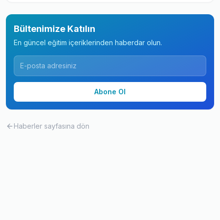
Bültenimize Katılın
En güncel eğitim içeriklerinden haberdar olun.
Abone Ol
Haberler
sayfasına dön