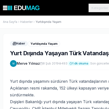
Kategoriler
Ana Sayfa
Haberler
Yurtdışında Yaşam
Haber
Yurtdışında Yaşam
Yurt Dışında Yaşayan Türk Vatandaşla
Merve Yılmaz
8 Şub 2019
493
1
dk okuma
Son güncell
M
Yurt dışında yaşamını sürdüren Türk vatandaşlarının re
Açıklanan resmi rakamda, 152 ülkeyi kapsayan veriy
sürdürmekte.
Dışişleri Bakanlığı yurt dışında yaşayan Türk vatandaşl
Çavuşoğlu, CHP İstanbul Milletvekili Sezgin Tanrıkulu’