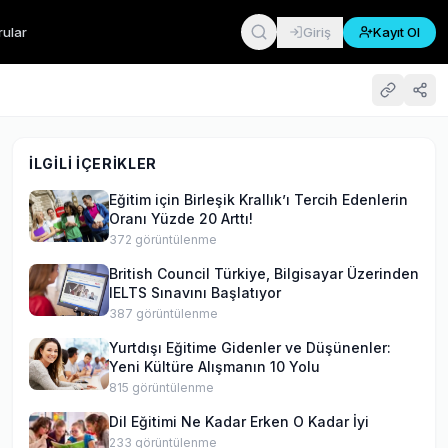
rular
Giriş
Kayıt Ol
İLGILI İÇERIKLER
Eğitim için Birleşik Krallık’ı Tercih Edenlerin
Oranı Yüzde 20 Arttı!
372
görüntülenme
British Council Türkiye, Bilgisayar Üzerinden
IELTS Sınavını Başlatıyor
387
görüntülenme
Yurtdışı Eğitime Gidenler ve Düşünenler:
Yeni Kültüre Alışmanın 10 Yolu
815
görüntülenme
Dil Eğitimi Ne Kadar Erken O Kadar İyi
233
görüntülenme