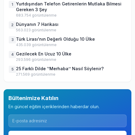
Yurtdışından Telefon Getirenlerin Mutlaka Bilmesi
1
Gereken 3 Şey
683.754
görüntülenme
Dünyanın 7 Harikası
2
563.023
görüntülenme
Türk Lirası'nın Değerli Olduğu 10 Ülke
3
435.039
görüntülenme
Gezilecek En Ucuz 10 Ülke
4
293.596
görüntülenme
25 Farklı Dilde ‘’Merhaba’’ Nasıl Söylenir?
5
271.569
görüntülenme
Bültenimize Katılın
En güncel eğitim içeriklerinden haberdar olun.