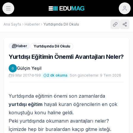
Ana Sayfa
Haberler
Yurtdışında Dil Okulu
Haber
Yurtdışında Dil Okulu
Yurtdışı Eğitimin Önemli Avantajları Neler?
Gülçin Yeşil
G
9 Mar 2017
199
2
dk okuma
Son güncelleme:
9 Tem 2026
Yurtdışında eğitimin önemi son zamanlarda
yurtdışı eğitim
hayali kuran öğrencilerin en çok
konuştuğu konu haline geldi.
Peki yurtdışında okumanın avantajları neler?
İçimizde hep bir buralardan kaçıp gitme isteği.