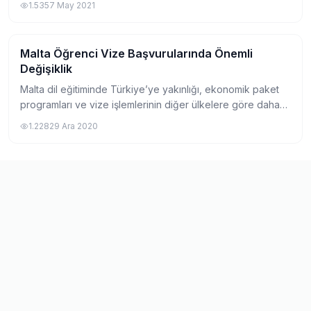
1.535
7 May 2021
itibari ile yüz yüze e...
Malta Öğrenci Vize Başvurularında Önemli
Yurtdışında Dil Okulu
Değişiklik
Malta dil eğitiminde Türkiye’ye yakınlığı, ekonomik paket
programları ve vize işlemlerinin diğer ülkelere göre daha
hızlı ve kısa sürede gerçekleşmesi nedeniyle Türk
1.228
29 Ara 2020
öğrenciler arasında her zaman popü...