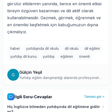
görülür etkilerinin yanında, bence en önemli etkisi
bireyin özgüven kazanması ve dili aktif olarak
kullanabilmesidir. Gezmek, görmek, öğrenmek ve
en önemlisi keşfetmek için kabuğumuzun dışına
çıkmalıyız.
haber
yurtdışında dil okulu
dil okulu
dil eğitimi
yurtdışı dil kursu
yurtdışı
eğitimin
önemli
Gülçin Yeşil
G
Yurtdışı eğitim danışmanlığı alanında profesyonel
olarak çalışan, farklı ülkelerdeki eğitim programlarını
ve başvuru süreçlerini yakından bilen bir uzman.
Danışmanlık tecrübesini yazılarına yansıtarak,
İlgili Soru-Cevaplar
Tümünü gör
öğrencilere güvenilir bilgiler sunuyor.
Hiç İngilizce bilmeden yurtdışında dil eğitimine gidilir
mi?