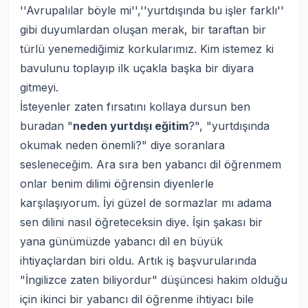
''Avrupalılar böyle mi'',''yurtdışında bu işler farklı''
gibi duyumlardan oluşan merak, bir taraftan bir
türlü yenemediğimiz korkularımız. Kim istemez ki
bavulunu toplayıp ilk uçakla başka bir diyara
gitmeyi.
İsteyenler zaten fırsatını kollaya dursun ben
buradan "
neden yurtdışı eğitim
?", "yurtdışında
okumak neden önemli?" diye soranlara
sesleneceğim. Ara sıra ben yabancı dil öğrenmem
onlar benim dilimi öğrensin diyenlerle
karşılaşıyorum. İyi güzel de sormazlar mı adama
sen dilini nasıl öğreteceksin diye. İşin şakası bir
yana günümüzde yabancı dil en büyük
ihtiyaçlardan biri oldu. Artık iş başvurularında
"İngilizce zaten biliyordur" düşüncesi hakim olduğu
için ikinci bir yabancı dil öğrenme ihtiyacı bile