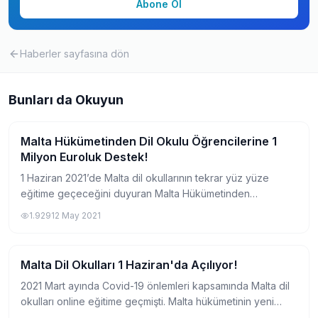
Abone Ol
Haberler
sayfasına dön
Bunları da Okuyun
Malta Hükümetinden Dil Okulu Öğrencilerine 1
Yurtdışında Dil Okulu
Milyon Euroluk Destek!
1 Haziran 2021’de Malta dil okullarının tekrar yüz yüze
eğitime geçeceğini duyuran Malta Hükümetinden
öğrencilere sürpriz bir haber geldi. Hükümet Malta’ya dil
1.929
12 May 2021
eğitimine gelecek öğrenciler için toplam...
Malta Dil Okulları 1 Haziran'da Açılıyor!
Yurtdışında Dil Okulu
2021 Mart ayında Covid-19 önlemleri kapsamında Malta dil
okulları online eğitime geçmişti. Malta hükümetinin yeni
aldığı karara göre, Malta'da dil okulları 1 Haziran 2021 tarihi