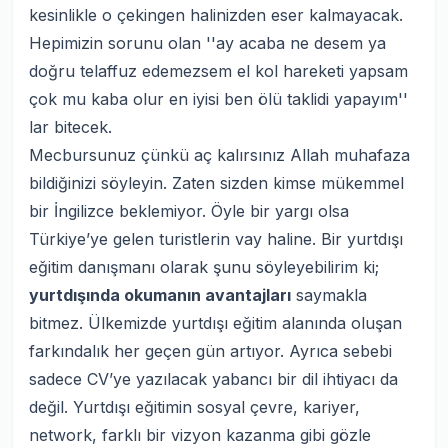
kesinlikle o çekingen halinizden eser kalmayacak.
Hepimizin sorunu olan ''ay acaba ne desem ya
doğru telaffuz edemezsem el kol hareketi yapsam
çok mu kaba olur en iyisi ben ölü taklidi yapayım''
lar bitecek.
Mecbursunuz çünkü aç kalırsınız Allah muhafaza
bildiğinizi söyleyin. Zaten sizden kimse mükemmel
bir İngilizce beklemiyor. Öyle bir yargı olsa
Türkiye’ye gelen turistlerin vay haline. Bir yurtdışı
eğitim danışmanı olarak şunu söyleyebilirim ki;
yurtdışında okumanın avantajları
saymakla
bitmez. Ülkemizde yurtdışı eğitim alanında oluşan
farkındalık her geçen gün artıyor. Ayrıca sebebi
sadece CV’ye yazılacak yabancı bir dil ihtiyacı da
değil. Yurtdışı eğitimin sosyal çevre, kariyer,
network, farklı bir vizyon kazanma gibi gözle