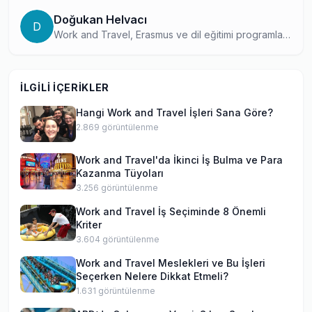
Doğukan Helvacı
D
Work and Travel, Erasmus ve dil eğitimi programları
konusunda kapsamlı bilgi birikimine sahip bir yurtdışı
eğitim içerik uzmanı. Farklı program türlerindeki
deneyimlerini ve araştırmalarını okuyucularıyla
İLGILI İÇERIKLER
paylaşarak, doğru program seçiminde öğrencilere
yol gösteriyor.
Hangi Work and Travel İşleri Sana Göre?
2.869
görüntülenme
Work and Travel'da İkinci İş Bulma ve Para
Kazanma Tüyoları
3.256
görüntülenme
Work and Travel İş Seçiminde 8 Önemli
Kriter
3.604
görüntülenme
Work and Travel Meslekleri ve Bu İşleri
Seçerken Nelere Dikkat Etmeli?
1.631
görüntülenme