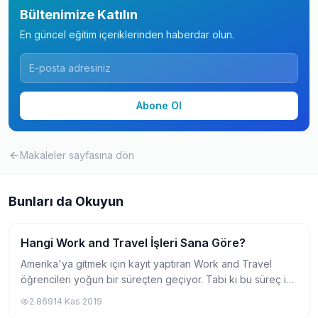
Bültenimize Katılın
En güncel eğitim içeriklerinden haberdar olun.
Abone Ol
Makaleler
sayfasına dön
Bunları da Okuyun
Hangi Work and Travel İşleri Sana Göre?
Work and Travel İşleri
Amerika'ya gitmek için kayıt yaptıran Work and Travel
öğrencileri yoğun bir süreçten geçiyor. Tabi ki bu süreç iş
seçme süreci.. Bu süreç biraz zorlu, stresli ve bir o kadar
2.869
14 Kas 2019
da eğlenceli bir süreçt...