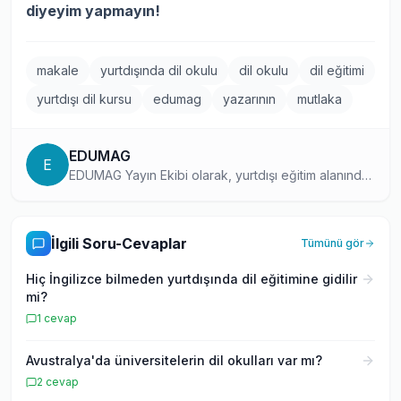
diyeyim yapmayın!
makale
yurtdışında dil okulu
dil okulu
dil eğitimi
yurtdışı dil kursu
edumag
yazarının
mutlaka
EDUMAG
E
EDUMAG Yayın Ekibi olarak, yurtdışı eğitim alanında
10 yılı aşkın süredir güvenilir ve güncel içerikler
üretiyoruz. Dil eğitiminden üniversite başvurularına,
Work and Travel programlarından Erasmus
İlgili Soru-Cevaplar
Tümünü gör
deneyimlerine kadar geniş bir yelpazede, binlerce
öğrenciye rehberlik eden kapsamlı rehberler
Hiç İngilizce bilmeden yurtdışında dil eğitimine gidilir
hazırlıyoruz. Amacımız, yurtdışında eğitim almak
mi?
isteyen her öğrencinin doğru bilgiye kolayca
ulaşmasını sağlamaktır.
1
cevap
Avustralya'da üniversitelerin dil okulları var mı?
2
cevap