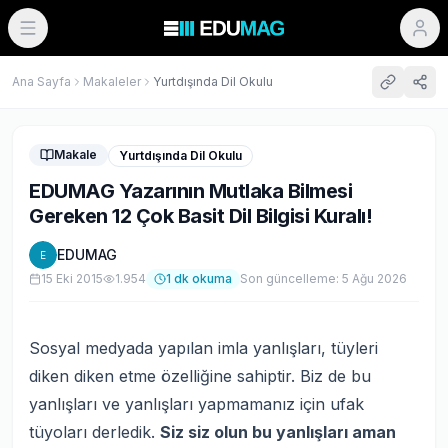
Ana Sayfa
Makaleler
Yurtdışında Dil Okulu
Makale
Yurtdışında Dil Okulu
EDUMAG Yazarının Mutlaka Bilmesi
Gereken 12 Çok Basit Dil Bilgisi Kuralı!
EDUMAG
E
15 Eki 2015
1.954
1
dk okuma
Son güncelleme:
5 Ağu 2026
Sosyal medyada yapılan imla yanlışları, tüyleri
diken diken etme özelliğine sahiptir. Biz de bu
yanlışları ve yanlışları yapmamanız için ufak
tüyoları derledik.
Siz siz olun bu yanlışları aman