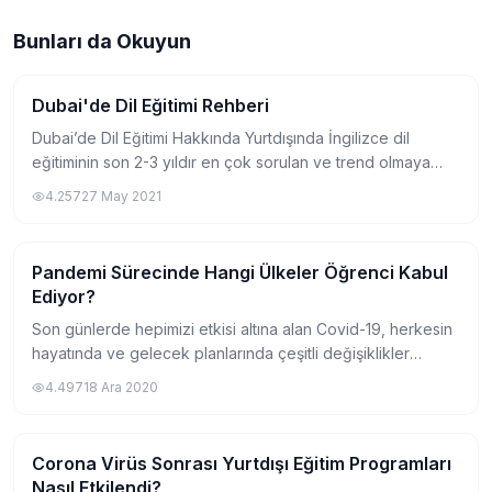
Bunları da Okuyun
Dubai'de Dil Eğitimi Rehberi
Yurtdışında Dil Okulu
Dubai’de Dil Eğitimi Hakkında Yurtdışında İngilizce dil
eğitiminin son 2-3 yıldır en çok sorulan ve trend olmaya
aday yeni destinasyonlardan biri kesinlikle Dubai’dir.
4.257
27 May 2021
İngilizcenin ana dil olmadığı b...
Pandemi Sürecinde Hangi Ülkeler Öğrenci Kabul
Yurtdışında Dil Okulu
Ediyor?
Son günlerde hepimizi etkisi altına alan Covid-19, herkesin
hayatında ve gelecek planlarında çeşitli değişiklikler
yapmasına yol açtı. Dünyanın her yerinde ortak gündem
4.497
18 Ara 2020
olan pandemi sonrası bazı ülkel...
Corona Virüs Sonrası Yurtdışı Eğitim Programları
Yurtdışında Dil Okulu
Nasıl Etkilendi?