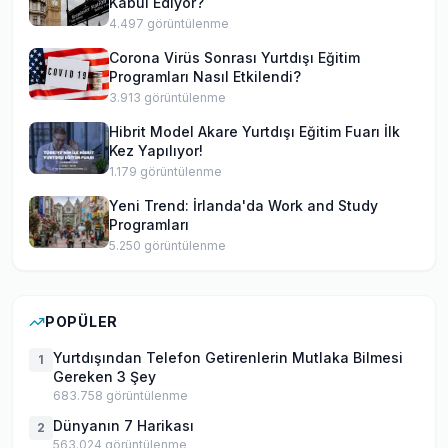
Kabul Ediyor?
4.497
görüntülenme
Corona Virüs Sonrası Yurtdışı Eğitim
Programları Nasıl Etkilendi?
3.913
görüntülenme
Hibrit Model Akare Yurtdışı Eğitim Fuarı İlk
Kez Yapılıyor!
1.179
görüntülenme
Yeni Trend: İrlanda'da Work and Study
Programları
5.250
görüntülenme
POPÜLER
Yurtdışından Telefon Getirenlerin Mutlaka Bilmesi
1
Gereken 3 Şey
683.758
görüntülenme
Dünyanın 7 Harikası
2
563.024
görüntülenme