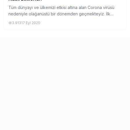
Tüm dünyayı ve ülkemizi etkisi altına alan Corona virüsü
nedeniyle olağanüstü bir dönemden geçmekteyiz. İlk
ortaya çıkışında neredeyse hayatı durma noktasına getirse
3.913
17 Eyl 2020
de, ülkemizde ve dünyada yeni norm...