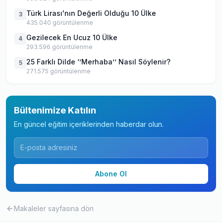
Türk Lirası'nın Değerli Olduğu 10 Ülke
3
435.040
görüntülenme
Gezilecek En Ucuz 10 Ülke
4
293.596
görüntülenme
25 Farklı Dilde ‘’Merhaba’’ Nasıl Söylenir?
5
271.575
görüntülenme
Bültenimize Katılın
En güncel eğitim içeriklerinden haberdar olun.
Abone Ol
Makaleler
sayfasına dön