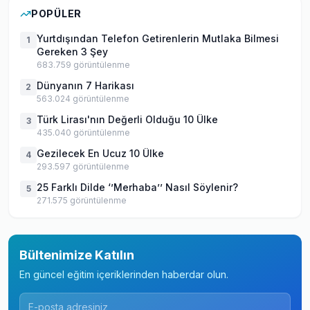
POPÜLER
Yurtdışından Telefon Getirenlerin Mutlaka Bilmesi
1
Gereken 3 Şey
683.759
görüntülenme
Dünyanın 7 Harikası
2
563.024
görüntülenme
Türk Lirası'nın Değerli Olduğu 10 Ülke
3
435.040
görüntülenme
Gezilecek En Ucuz 10 Ülke
4
293.597
görüntülenme
25 Farklı Dilde ‘’Merhaba’’ Nasıl Söylenir?
5
271.575
görüntülenme
Bültenimize Katılın
En güncel eğitim içeriklerinden haberdar olun.