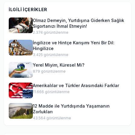
İLGILI İÇERIKLER
Olmaz Demeyin, Yurtdışına Giderken Sağlık
Sigortanızı İhmal Etmeyin!
2.374
görüntülenme
İngilizce ve Hintçe Karışımı Yeni Bir Dil:
Hingilizce
3.425
görüntülenme
Yerel Miyim, Küresel Mi?
879
görüntülenme
Amerikalılar ve Türkler Arasındaki Farklar
11.666
görüntülenme
12 Madde ile Yurtdışında Yaşamanın
Zorlukları
43.564
görüntülenme