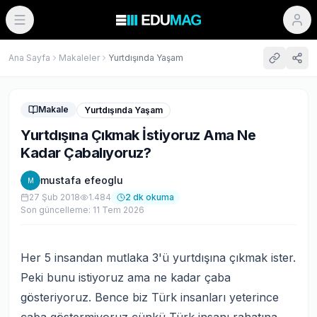
Ana Sayfa
Makaleler
Yurtdışında Yaşam
Makale
Yurtdışında Yaşam
Yurtdışına Çıkmak İstiyoruz Ama Ne
Kadar Çabalıyoruz?
mustafa efeoglu
M
27 Şub 2018
1.484
2
dk okuma
Son güncelleme:
11 Tem 2026
Her 5 insandan mutlaka 3'ü yurtdışına çıkmak ister.
Peki bunu istiyoruz ama ne kadar çaba
gösteriyoruz. Bence biz Türk insanları yeterince