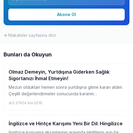
Abone Ol
Makaleler
sayfasına dön
Bunları da Okuyun
Olmaz Demeyin, Yurtdışına Giderken Sağlık
Yurtdışında Yaşam
Sigortanızı İhmal Etmeyin!
Mezun olduktan hemen sonra yurtdışına gitme kararı aldım.
Çeşitli değerlendirmeler sonucunda kararım
Kanada/Vancouver’da 6 aylık dil okuluna gidip sonrasında
2.374
24 Ara 2019
da aklıma yatan bir college’da sertifika p...
İngilizce ve Hintçe Karışımı Yeni Bir Dil: Hingilizce
Yurtdışında Yaşam
İngilizce konuşma aksanlarının arasında Hintlilerin ayrı bir