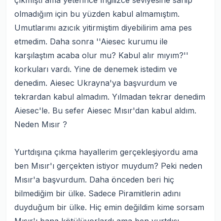
çıkmıştı ama yeterince İngilizce seviyesine sahip
olmadığım için bu yüzden kabul almamıştım.
Umutlarımı azıcık yitirmiştim diyebilirim ama pes
etmedim. Daha sonra ''Aiesec kurumu ile
karşılaştım acaba olur mu? Kabul alır mıyım?''
korkuları vardı. Yine de denemek istedim ve
denedim. Aiesec Ukrayna'ya başvurdum ve
tekrardan kabul almadım. Yılmadan tekrar denedim
Aiesec'le. Bu sefer Aiesec Mısır'dan kabul aldım.
Neden Mısır ?
Yurtdışına çıkma hayallerim gerçekleşiyordu ama
ben Mısır'ı gerçekten istiyor muydum? Peki neden
Mısır'a başvurdum. Daha önceden beri hiç
bilmediğim bir ülke. Sadece Piramitlerin adını
duyduğum bir ülke. Hiç emin değildim kime sorsam