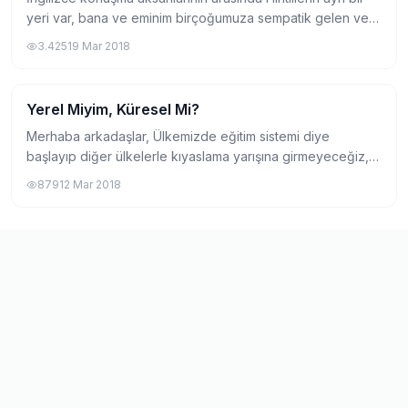
yeri var, bana ve eminim birçoğumuza sempatik gelen ve
taklidini yaptığımız bir aksanları var konuşurken adamın
3.425
19 Mar 2018
istemsizce gerdan kırıp, ri...
Yerel Miyim, Küresel Mi?
Yurtdışında Yaşam
Merhaba arkadaşlar, Ülkemizde eğitim sistemi diye
başlayıp diğer ülkelerle kıyaslama yarışına girmeyeceğiz,
sakın moraliniz bozulmasın. Şimdi kendimizin küresel bir
879
12 Mar 2018
insan mı yoksa yerel bir insan m...