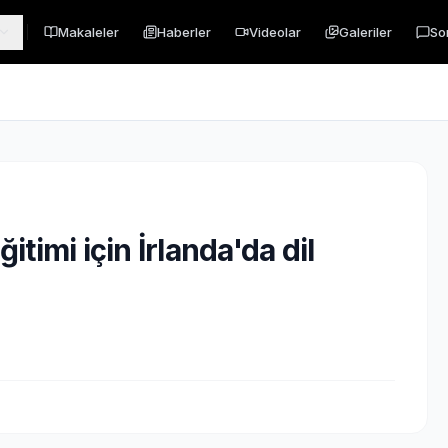
Makaleler
Haberler
Videolar
Galeriler
So
itimi için İrlanda'da dil