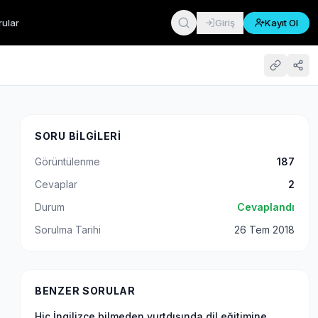
rular
Giriş
Kayıt Ol
SORU BILGILERI
Görüntülenme
187
Cevaplar
2
Durum
Cevaplandı
Sorulma Tarihi
26 Tem 2018
BENZER SORULAR
Hiç İngilizce bilmeden yurtdışında dil eğitimine