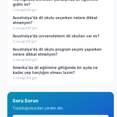
gidilir mi?
1
cevap
628
gör.
Avustralya'da dil okulu seçerken nelere dikkat
etmeliyim?
2
cevap
338
gör.
Avustralya'da üniversitelerin dil okulları var mı?
2
cevap
318
gör.
Avustralya'da dil okulu program seçimi yaparken
nelere dikkat etmeliyim?
2
cevap
306
gör.
Amerika'da dil eğitimine gittiğimde bir ayda ne
kadar cep harçlığım olması lazım?
2
cevap
284
gör.
Soru Sorun
Topluluğumuzdan yardım alın.