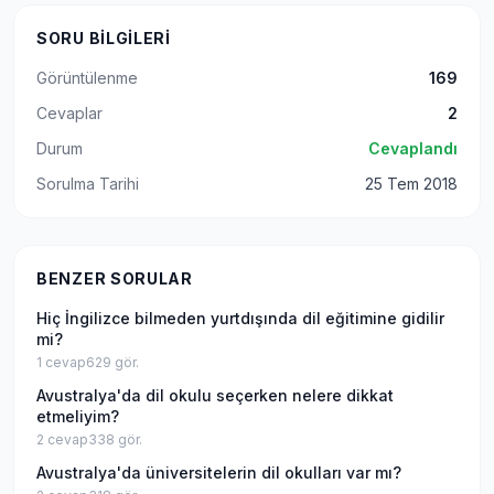
SORU BILGILERI
Görüntülenme
169
Cevaplar
2
Durum
Cevaplandı
Sorulma Tarihi
25 Tem 2018
BENZER SORULAR
Hiç İngilizce bilmeden yurtdışında dil eğitimine gidilir
mi?
1
cevap
629
gör.
Avustralya'da dil okulu seçerken nelere dikkat
etmeliyim?
2
cevap
338
gör.
Avustralya'da üniversitelerin dil okulları var mı?