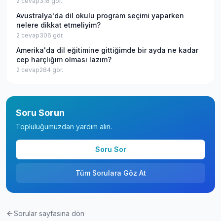
2
cevap
318
gör.
Avustralya'da dil okulu program seçimi yaparken
nelere dikkat etmeliyim?
2
cevap
306
gör.
Amerika'da dil eğitimine gittiğimde bir ayda ne kadar
cep harçlığım olması lazım?
2
cevap
284
gör.
Soru Sorun
Topluluğumuzdan yardım alın.
Soru Sor
Tüm Sorulara Göz At
Sorular sayfasına dön