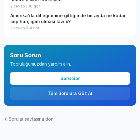
2
cevap
306
gör.
Amerika'da dil eğitimine gittiğimde bir ayda ne kadar
cep harçlığım olması lazım?
2
cevap
284
gör.
Soru Sorun
Topluluğumuzdan yardım alın.
Soru Sor
Tüm Sorulara Göz At
Sorular sayfasına dön