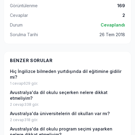
Görüntülenme
169
Cevaplar
2
Durum
Cevaplandı
Sorulma Tarihi
26 Tem 2018
BENZER SORULAR
Hiç İngilizce bilmeden yurtdışında dil eğitimine gidilir
mi?
1
cevap
629
gör.
Avustralya'da dil okulu seçerken nelere dikkat
etmeliyim?
2
cevap
338
gör.
Avustralya'da üniversitelerin dil okulları var mı?
2
cevap
318
gör.
Avustralya'da dil okulu program seçimi yaparken
nelere dikkat etmeliyim?