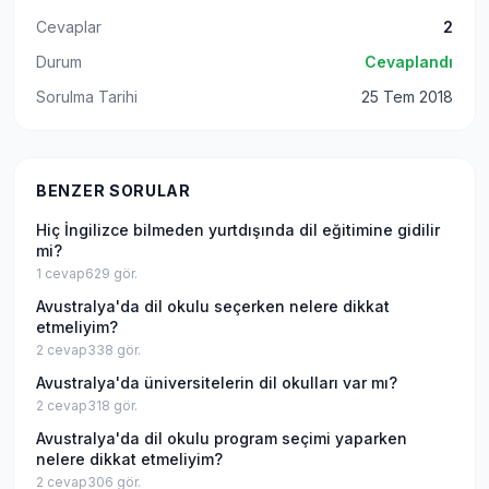
Cevaplar
2
Durum
Cevaplandı
Sorulma Tarihi
25 Tem 2018
BENZER SORULAR
Hiç İngilizce bilmeden yurtdışında dil eğitimine gidilir
mi?
1
cevap
629
gör.
Avustralya'da dil okulu seçerken nelere dikkat
etmeliyim?
2
cevap
338
gör.
Avustralya'da üniversitelerin dil okulları var mı?
2
cevap
318
gör.
Avustralya'da dil okulu program seçimi yaparken
nelere dikkat etmeliyim?
2
cevap
306
gör.