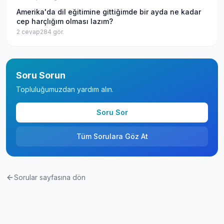
Amerika'da dil eğitimine gittiğimde bir ayda ne kadar
cep harçlığım olması lazım?
2
cevap
284
gör.
Soru Sorun
Topluluğumuzdan yardım alın.
Soru Sor
Tüm Sorulara Göz At
Sorular sayfasına dön