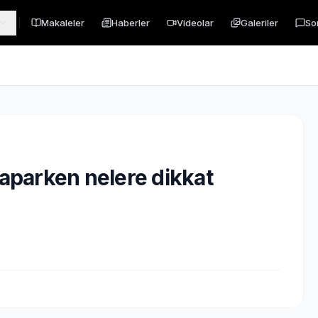
Makaleler
Haberler
Videolar
Galeriler
So
yaparken nelere dikkat