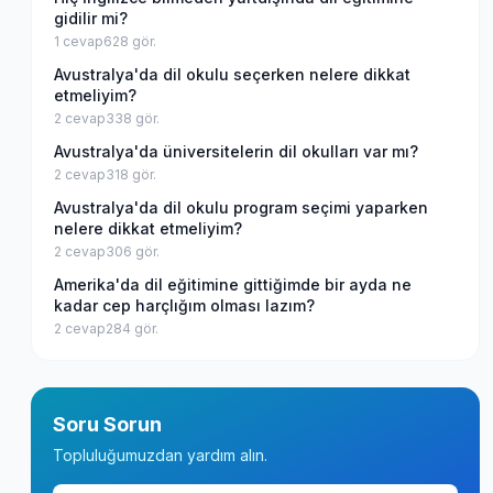
gidilir mi?
1
cevap
628
gör.
Avustralya'da dil okulu seçerken nelere dikkat
etmeliyim?
2
cevap
338
gör.
Avustralya'da üniversitelerin dil okulları var mı?
2
cevap
318
gör.
Avustralya'da dil okulu program seçimi yaparken
nelere dikkat etmeliyim?
2
cevap
306
gör.
Amerika'da dil eğitimine gittiğimde bir ayda ne
kadar cep harçlığım olması lazım?
2
cevap
284
gör.
Soru Sorun
Topluluğumuzdan yardım alın.