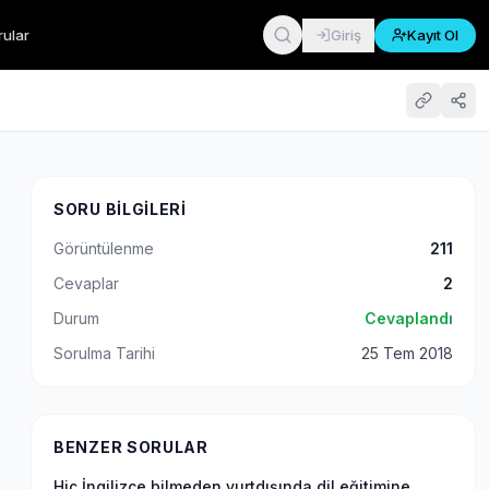
rular
Giriş
Kayıt Ol
SORU BILGILERI
Görüntülenme
211
Cevaplar
2
Durum
Cevaplandı
Sorulma Tarihi
25 Tem 2018
BENZER SORULAR
Hiç İngilizce bilmeden yurtdışında dil eğitimine