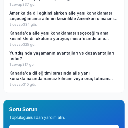
1
cevap
337
gör.
Amerika'da dil eğitimi alırken aile yanı konaklaması
seçeceğim ama ailenin kesinlikle Amerikan olmasını
istiyorum, bu mümkün mü?
2
cevap
334
gör.
Kanada'da aile yanı konaklaması seçeceğim ama
kesinlikle dil okuluna yürüyüş mesafesinde aile
istiyorum, bu mümkün mü?
2
cevap
325
gör.
Yurtdışında yaşamanın avantajları ve dezavantajları
neler?
1
cevap
317
gör.
Kanada'da dil eğitimi sırasında aile yanı
konaklamasında namaz kılmam veya oruç tutmam
Kanadalı aileler açısından sıkıntı olur mu?
2
cevap
310
gör.
Soru Sorun
Topluluğumuzdan yardım alın.