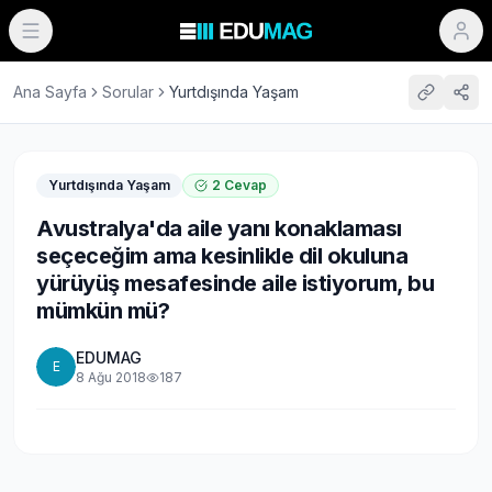
Ana Sayfa
Sorular
Yurtdışında Yaşam
Yurtdışında Yaşam
2
Cevap
Avustralya'da aile yanı konaklaması
seçeceğim ama kesinlikle dil okuluna
yürüyüş mesafesinde aile istiyorum, bu
mümkün mü?
EDUMAG
E
8 Ağu 2018
187