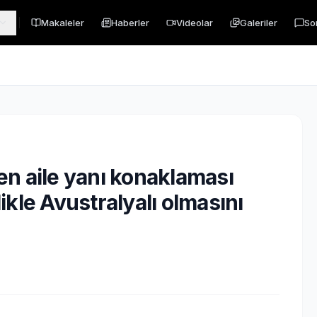
Makaleler
Haberler
Videolar
Galeriler
So
ken aile yanı konaklaması
kle Avustralyalı olmasını