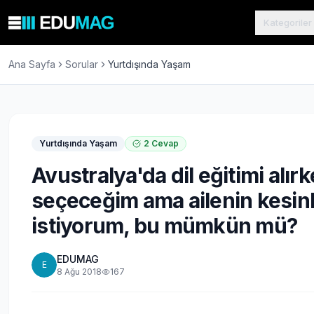
Kategoriler
Ana Sayfa
Sorular
Yurtdışında Yaşam
Yurtdışında Yaşam
2
Cevap
Avustralya'da dil eğitimi alır
seçeceğim ama ailenin kesinli
istiyorum, bu mümkün mü?
EDUMAG
E
8 Ağu 2018
167