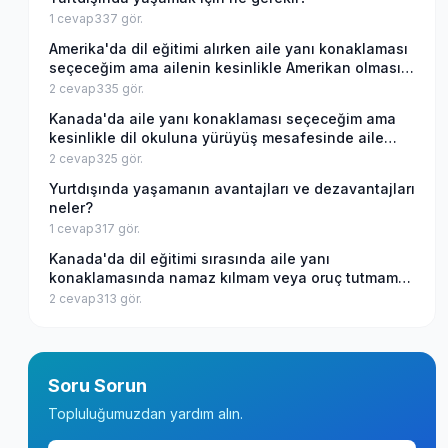
1
cevap
337
gör.
Amerika'da dil eğitimi alırken aile yanı konaklaması
seçeceğim ama ailenin kesinlikle Amerikan olmasını
istiyorum, bu mümkün mü?
2
cevap
335
gör.
Kanada'da aile yanı konaklaması seçeceğim ama
kesinlikle dil okuluna yürüyüş mesafesinde aile
istiyorum, bu mümkün mü?
2
cevap
325
gör.
Yurtdışında yaşamanın avantajları ve dezavantajları
neler?
1
cevap
317
gör.
Kanada'da dil eğitimi sırasında aile yanı
konaklamasında namaz kılmam veya oruç tutmam
Kanadalı aileler açısından sıkıntı olur mu?
2
cevap
313
gör.
Soru Sorun
Topluluğumuzdan yardım alın.