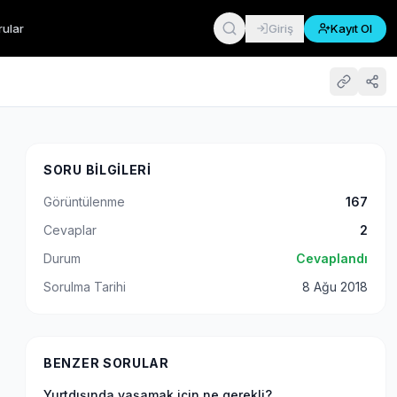
rular
Giriş
Kayıt Ol
SORU BILGILERI
Görüntülenme
167
Cevaplar
2
Durum
Cevaplandı
Sorulma Tarihi
8 Ağu 2018
BENZER SORULAR
Yurtdışında yaşamak için ne gerekli?