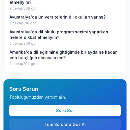
etmeliyim?
2
cevap
338
gör.
Avustralya'da üniversitelerin dil okulları var mı?
2
cevap
318
gör.
Avustralya'da dil okulu program seçimi yaparken
nelere dikkat etmeliyim?
2
cevap
306
gör.
Amerika'da dil eğitimine gittiğimde bir ayda ne kadar
cep harçlığım olması lazım?
2
cevap
284
gör.
Soru Sorun
Topluluğumuzdan yardım alın.
Soru Sor
Tüm Sorulara Göz At