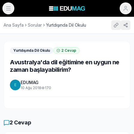
Ana Sayfa
Sorular
Yurtdışında Dil Okulu
Yurtdışında Dil Okulu
2
Cevap
Avustralya'da dil eğitimine en uygun ne
zaman başlayabilirim?
EDUMAG
E
10 Ağu 2018
170
2
Cevap