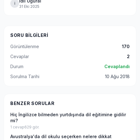
İdil Uğural
İ
31 Eki 2025
SORU BILGILERI
Görüntülenme
170
Cevaplar
2
Durum
Cevaplandı
Sorulma Tarihi
10 Ağu 2018
BENZER SORULAR
Hiç İngilizce bilmeden yurtdışında dil eğitimine gidilir
mi?
1
cevap
629
gör.
Avustralya'da dil okulu seçerken nelere dikkat