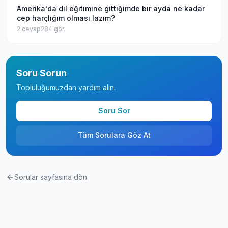
Amerika'da dil eğitimine gittiğimde bir ayda ne kadar
cep harçlığım olması lazım?
2
cevap
284
gör.
Soru Sorun
Topluluğumuzdan yardım alın.
Soru Sor
Tüm Sorulara Göz At
Sorular sayfasına dön