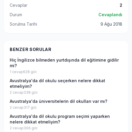
Cevaplar
2
Durum
Cevaplandı
Sorulma Tarihi
9 Ağu 2018
BENZER SORULAR
Hiç İngilizce bilmeden yurtdışında dil eğitimine gidilir
mi?
1
cevap
628
gör.
Avustralya'da dil okulu seçerken nelere dikkat
etmeliyim?
2
cevap
338
gör.
Avustralya'da üniversitelerin dil okulları var mı?
2
cevap
317
gör.
Avustralya'da dil okulu program seçimi yaparken
nelere dikkat etmeliyim?
2
cevap
306
gör.