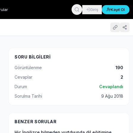
rular
Giriş
Kayıt Ol
SORU BILGILERI
Görüntülenme
190
Cevaplar
2
Durum
Cevaplandı
Sorulma Tarihi
9 Ağu 2018
BENZER SORULAR
Hiç İngilizce bilmeden yurtdışında dil eğitimine