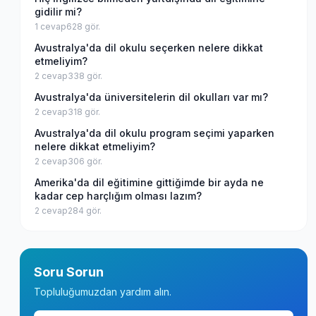
gidilir mi?
1
cevap
628
gör.
Avustralya'da dil okulu seçerken nelere dikkat
etmeliyim?
2
cevap
338
gör.
Avustralya'da üniversitelerin dil okulları var mı?
2
cevap
318
gör.
Avustralya'da dil okulu program seçimi yaparken
nelere dikkat etmeliyim?
2
cevap
306
gör.
Amerika'da dil eğitimine gittiğimde bir ayda ne
kadar cep harçlığım olması lazım?
2
cevap
284
gör.
Soru Sorun
Topluluğumuzdan yardım alın.