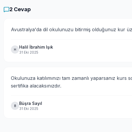
2
Cevap
Avustralya'da dil okulunuzu bitirmiş olduğunuz kur üzer
Halil İbrahim Işık
H
31 Eki 2025
Okulunuza katılımınızı tam zamanlı yaparsanız kurs son
sertifika alacaksınızdır.
Büşra Sayıl
B
31 Eki 2025