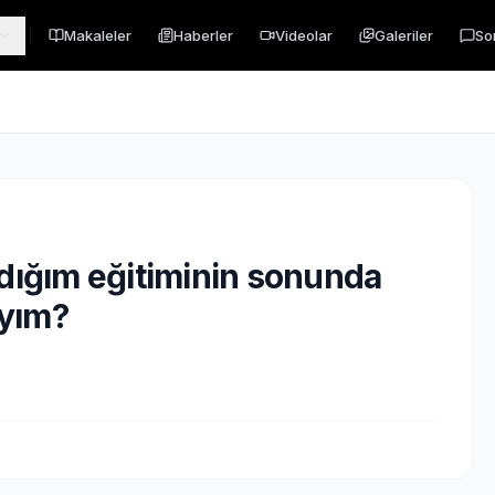
Makaleler
Haberler
Videolar
Galeriler
So
ldığım eğitiminin sonunda
ıyım?