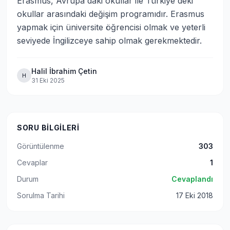
Erasmus, Avrupa'daki okullar ile Türkiye'deki 
okullar arasındaki değişim programıdır. Erasmus 
yapmak için üniversite öğrencisi olmak ve yeterli 
seviyede İngilizceye sahip olmak gerekmektedir.
Halil İbrahim Çetin
H
31 Eki 2025
SORU BILGILERI
Görüntülenme
303
Cevaplar
1
Durum
Cevaplandı
Sorulma Tarihi
17 Eki 2018