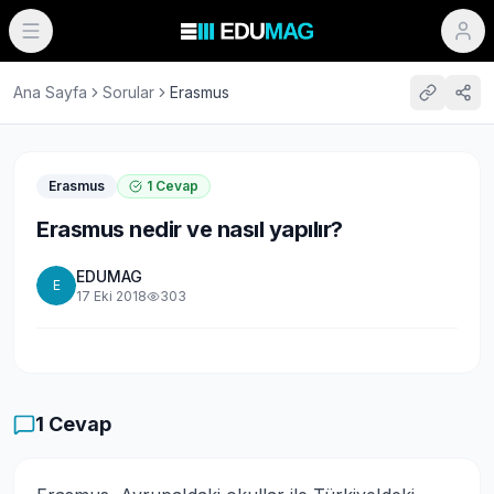
Ana Sayfa
Sorular
Erasmus
Erasmus
1
Cevap
Erasmus nedir ve nasıl yapılır?
EDUMAG
E
17 Eki 2018
303
1
Cevap