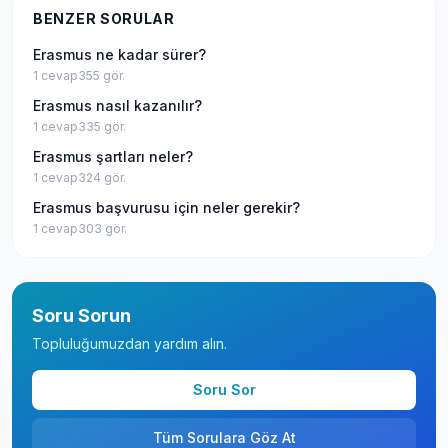
BENZER SORULAR
Erasmus ne kadar sürer?
1
cevap
355
gör.
Erasmus nasıl kazanılır?
1
cevap
335
gör.
Erasmus şartları neler?
1
cevap
324
gör.
Erasmus başvurusu için neler gerekir?
1
cevap
303
gör.
Soru Sorun
Topluluğumuzdan yardım alın.
Soru Sor
Tüm Sorulara Göz At