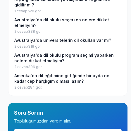
gidilir mi?
1
cevap
628
gör.
Avustralya'da dil okulu seçerken nelere dikkat
etmeliyim?
2
cevap
338
gör.
Avustralya'da üniversitelerin dil okulları var mı?
2
cevap
318
gör.
Avustralya'da dil okulu program seçimi yaparken
nelere dikkat etmeliyim?
2
cevap
306
gör.
Amerika'da dil eğitimine gittiğimde bir ayda ne
kadar cep harçlığım olması lazım?
2
cevap
284
gör.
Soru Sorun
Topluluğumuzdan yardım alın.