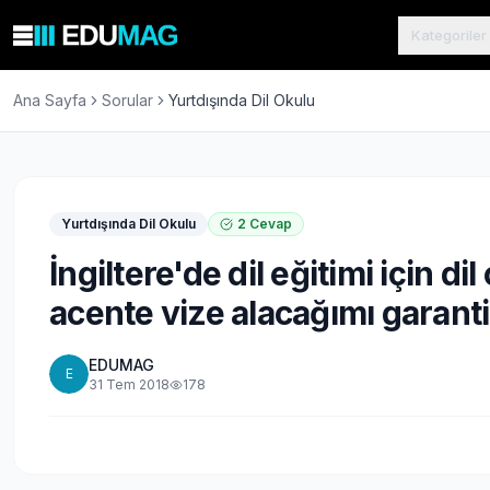
Kategoriler
Ana Sayfa
Sorular
Yurtdışında Dil Okulu
Yurtdışında Dil Okulu
2
Cevap
İngiltere'de dil eğitimi için d
acente vize alacağımı garant
EDUMAG
E
31 Tem 2018
178