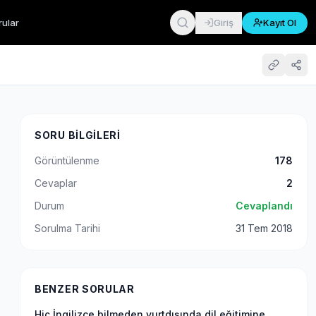
rular
Giriş
Kayıt Ol
SORU BILGILERI
Görüntülenme
178
Cevaplar
2
Durum
Cevaplandı
Sorulma Tarihi
31 Tem 2018
BENZER SORULAR
Hiç İngilizce bilmeden yurtdışında dil eğitimine