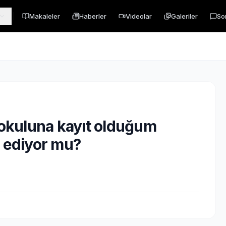
Makaleler
Haberler
Videolar
Galeriler
So
il okuluna kayıt olduğum
i ediyor mu?